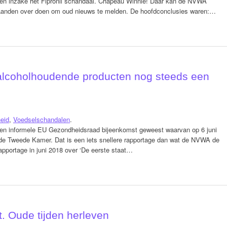
gen inzake het Fipronil schandaal. Chapeau Winnie! Daar kan de NVWA
aanden over doen om oud nieuws te melden. De hoofdconclusies waren:…
 alcoholhoudende producten nog steeds een
eid
,
Voedselschandalen
.
e) een informele EU Gezondheidsraad bijeenkomst geweest waarvan op 6 juni
 de Tweede Kamer. Dat is een iets snellere rapportage dan wat de NVWA de
rapportage in juni 2018 over ‘De eerste staat…
t. Oude tijden herleven