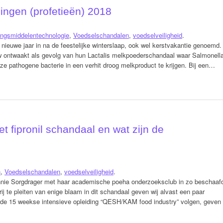
ingen (profetieën) 2018
ingsmiddelentechnologie
,
Voedselschandalen
,
voedselveiligheid
.
 nieuwe jaar in na de feestelijke winterslaap, ook wel kerstvakantie genoemd.
w ontwaakt als gevolg van hun Lactalis melkpoederschandaal waar Salmonell
deze pathogene bacterie in een verhit droog melkproduct te krijgen. Bij een…
t fipronil schandaal en wat zijn de
n
,
Voedselschandalen
,
voedselveiligheid
.
innie Sorgdrager met haar academische poeha onderzoeksclub in zo beschaaf
rij te pleiten van enige blaam in dit schandaal geven wij alvast een paar
e de 15 weekse intensieve opleiding “QESH/KAM food industry” volgen, geven