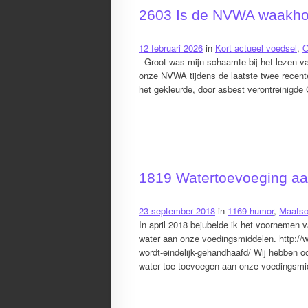
2603 Is de NVWA waakho
12 februari 2026
in
Kort actueel voedsel
,
O
Groot was mijn schaamte bij het lezen van
onze NVWA tijdens de laatste twee recent
het gekleurde, door asbest verontreinigde
1819 Watertoevoeging a
23 september 2018
in
1169 humor
,
Maatsc
In april 2018 bejubelde ik het voornemen
water aan onze voedingsmiddelen. http:/
wordt-eindelijk-gehandhaafd/ Wij hebben oo
water toe toevoegen aan onze voedingsmidd