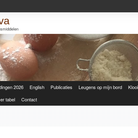
va
ngsmiddelen
dingen 2026
English
Publicaties
Leugens op mijn bord
Kloo
r tabel
Contact