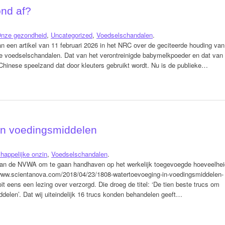
nd af?
nze gezondheid
,
Uncategorized
,
Voedselschandalen
.
 een artikel van 11 februari 2026 in het NRC over de geciteerde houding van
e voedselschandalen. Dat van het verontreinigde babymelkpoeder en dat van
 Chinese speelzand dat door kleuters gebruikt wordt. Nu is de publieke…
an voedingsmiddelen
happelijke onzin
,
Voedselschandalen
.
 van de NVWA om te gaan handhaven op het werkelijk toegevoegde hoeveelhei
/www.scientanova.com/2018/04/23/1808-watertoevoeging-in-voedingsmiddelen-
it eens een lezing over verzorgd. Die droeg de titel: ‘De tien beste trucs om
elen’. Dat wij uiteindelijk 16 trucs konden behandelen geeft…