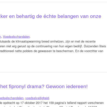
ker en behartig de échte belangen van onze
n
,
Voedselschandalen
.
 luiaards de klimaatopwarming breed omhelzen, zijn er met de recente
en niet erg gerust op de continuering van hun eigen bedrijf. Duizenden liters
e traditioneel natte polders de gewassen te beschermen. En de voorzitter van
 het fipronyl drama? Gewoon iedereen!
edselschandalen
,
voedselveiligheid
.
e opdracht op 17 oktober 2017 het 159 pagina’s tellend rapport verschenen