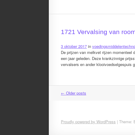
1721 Vervalsing van roomb
3 oktober 2017
in
voedingsmiddelentechno
De prijzen van melkvet rijzen momenteel de
een jaar geleden. Deze krankzinnige prijss
vervalsers en ander klooivoedselgespuis g
←
Older posts
Post
navigation
Proudly powered by WordPress
|
Theme: 