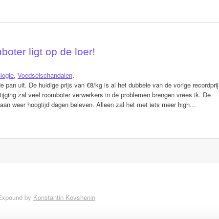
oter ligt op de loer!
logie
,
Voedselschandalen
.
 pan uit. De huidige prijs van €8/kg is al het dubbele van de vorige recordpri
tijging zal veel roomboter verwerkers in de problemen brengen vrees ik. De
aan weer hoogtijd dagen beleven. Alleen zal het met iets meer high…
Expound by
Konstantin Kovshenin