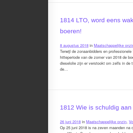
1814 LTO, word eens wak
boeren!
8 augustus 2018
in
Maatschappelijke onzi
Terwijl de zonaanbidders en professionele
hitteperiode van de zomer van 2018 de boer
dieselolie zijn er verstookt om zelfs in d
de…
1812 Wie is schuldig aan
26 juni 2018
in
Maatschappelijke onzin
,
Vo
Op 25 juni 2018 is na zeven maanden na d