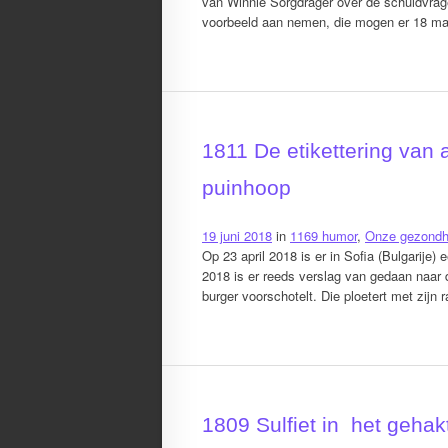
van Winnie Sorgdrager over de schuldvra
voorbeeld aan nemen, die mogen er 18 m
1811 De etikettering van
puinhoop
19 juni 2018
in
1169 humor
,
Onze gezondh
Op 23 april 2018 is er in Sofia (Bulgarij
2018 is er reeds verslag van gedaan naar
burger voorschotelt. Die ploetert met zijn 
1809 Sulfiet in het gehak