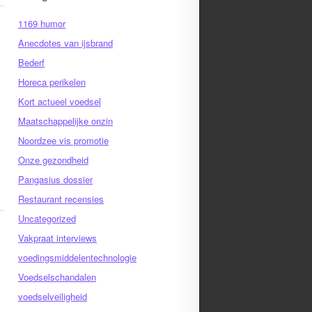
1169 humor
Anecdotes van ijsbrand
Bederf
Horeca perikelen
Kort actueel voedsel
Maatschappelijke onzin
Noordzee vis promotie
Onze gezondheid
Pangasius dossier
Restaurant recensies
Uncategorized
Vakpraat interviews
voedingsmiddelentechnologie
Voedselschandalen
voedselveiligheid