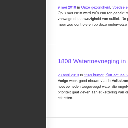
9 mei 2018
in
Onze gezondheid
,
Voedsels
Op 8 mei 2018 werd zo’n 200 ton gehakt te
vanwege de aanwezigheid van sulfiet. De p
meer zou controleren op deze ouderwetse 
1808 Watertoevoeging in 
23 april 2018
in
1169 humor
,
Kort actueel 
Vorige week goed nieuws via de Volkskran
hoeveelheden toegevoegd water die ongetwij
prioriteit gaat geven aan etikettering va
etiketten…