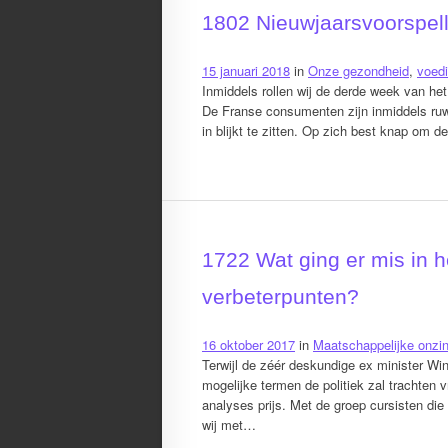
1802 Nieuwjaarsvoorspell
15 januari 2018
in
Onze gezondheid
,
voed
Inmiddels rollen wij de derde week van het
De Franse consumenten zijn inmiddels ru
in blijkt te zitten. Op zich best knap om 
1722 Wat ging er mis in he
verbeterpunten?
16 oktober 2017
in
Maatschappelijke onzi
Terwijl de zéér deskundige ex minister W
mogelijke termen de politiek zal trachten v
analyses prijs. Met de groep cursisten di
wij met…