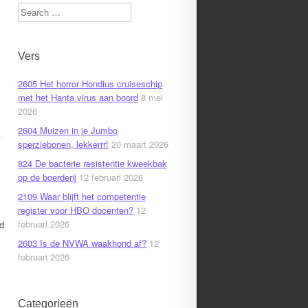
Search
Vers
2605 Het horror Hondius cruiseschip
met het Hanta virus aan boord
8 mei
2026
2604 Muizen in je Jumbo
sperziebonen, lekkerrr!
20 maart 2026
824 De bacterie resistentie kweekbak
op de boerderij
12 februari 2026
2109 Waar blijft het competentie
register voor HBO docenten?
12
februari 2026
d
2603 Is de NVWA waakhond af?
12
februari 2026
Categorieën