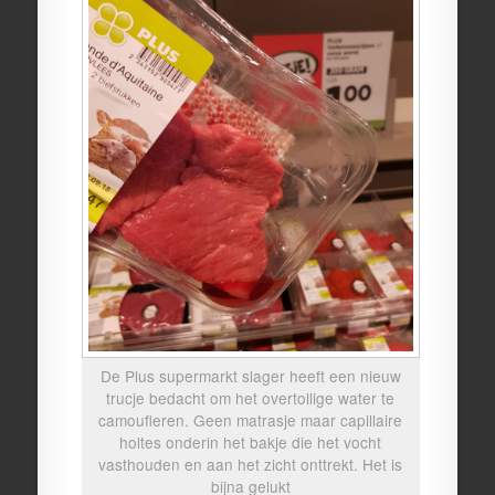
De Plus supermarkt slager heeft een nieuw
trucje bedacht om het overtollige water te
camoufleren. Geen matrasje maar capillaire
holtes onderin het bakje die het vocht
vasthouden en aan het zicht onttrekt. Het is
bijna gelukt