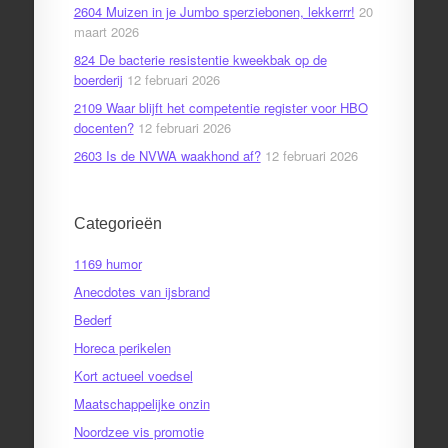
2604 Muizen in je Jumbo sperziebonen, lekkerrr!
20
maart 2026
824 De bacterie resistentie kweekbak op de
boerderij
12 februari 2026
2109 Waar blijft het competentie register voor HBO
docenten?
12 februari 2026
2603 Is de NVWA waakhond af?
12 februari 2026
Categorieën
1169 humor
Anecdotes van ijsbrand
Bederf
Horeca perikelen
Kort actueel voedsel
Maatschappelijke onzin
Noordzee vis promotie