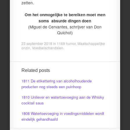
zetten.
Om het onmogelijke te bereiken moet men
soms absurde dingen doen
(Miguel de Cervantes, schrijver van Don
Quichot)
23 september 2018
in
1169 humor
,
Maatschappelijke
onzin
,
Voedselschandalen
.
Related posts
1811 De etikettering van alcoholhoudende
producten nog steeds een puinhoop
1810 Unilever en watertoevoeging aan de Whisky
cocktail saus
1808 Watertoevoeging in voedingsmiddelen wordt
eindelijk gehandhaafd