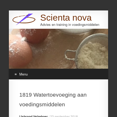
Scienta nova
Advies en training in voedingsmiddelen
Search
Menu
Skip
to
1819 Watertoevoeging aan
content
voedingsmiddelen
IJsbrand Velzeboer
/
23 september 2018