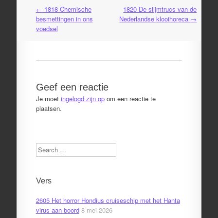
←
1818 Chemische
1820 De slijmtrucs van de
Post
besmettingen in ons
Nederlandse klooihoreca
→
navigation
voedsel
Geef een reactie
Je moet
ingelogd zijn op
om een reactie te
plaatsen.
Search
Vers
2605 Het horror Hondius cruiseschip met het Hanta
virus aan boord
8 mei 2026