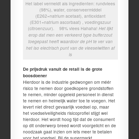
Het label vermeldt als ingredienten: rundvlees
(98%), water, conserveermiddel
(E262=natrium acetaat), antioxidant
(E301=natrium ascorbaat) , voedingszuur
(citroenzuur). 98% vlees Hahaha!
Het lijkt
erop dat men een verkeerd type bufferzout
toegepast heeft waardoor de pH te ver van
het iso electrisch punt van de vleeseiwitten af
is
De prijsdruk vanuit de retail is de grote
boosdoener
Hierdoor is de industrie gedwongen om méér
risico te nemen door goedkopere grondstoffen
te nemen, minder opgeleid personeel in dienst
te nemen en heimelijk water toe te voegen. Het
levert niet direct gevaarlijk voedsel op, maar
het voedselveiligheids risicoprofiel stijgt wel
hierdoor. Het wordt hoog tijd dat de consument
op dit onderwerp breed wordt voorgelicht en de
noodzaak gaat inzien om iets meer te betalen
voor het voedsel. Bij de supermarkt