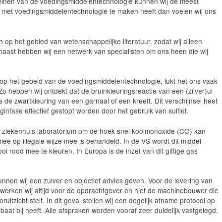
rreinen van de voedingsmiddelentechnologie kunnen wij de meest
 met voedingsmiddelentechnologie te maken heeft dan voelen wij ons
 op het gebied van wetenschappelijke literatuur, zodat wij alleen
aast hebben wij een netwerk van specialisten om ons heen die wij
 op het gebeid van de voedingsmiddelentechnologie, lukt het ons vaak
 hebben wij ontdekt dat de bruinkleuringsreactie van een (zilver)ui
ls de zwartkleuring van een garnaal of een kreeft. Dit verschijnsel heet
infase effectief gestopt worden door het gebruik van sulfiet.
r ziekenhuis laboratorium om de hoek snel koolmonoxide (CO) kan
rmee op illegale wijze mee is behandeld. In de VS wordt dit middel
i rood mee te kleuren. In Europa is de inzet van dit giftige gas
kunnen wij een zuiver en objectief advies geven. Voor de levering van
 werken wij altijd voor de opdrachtgever en niet de machinebouwer die
ruitzicht stelt. In dit geval stellen wij een degelijk afname protocol op
aat bij heeft. Alle afspraken worden vooraf zeer duidelijk vastgelegd.