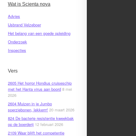
Wat is Scienta nova
Advies
IJsbrand Velzeboer
Het belang van een goede opleiding
Onderzoek
Inspecties
Vers
2605 Het horror Hondius cruiseschip
met het Hanta virus aan boord
8 mei
2026
2604 Muizen in je Jumbo
sperziebonen, lekkerrr!
20 maart 2026
824 De bacterie resistentie kweekbak
op de boerderij
12 februari 2026
2109 Waar blijft het competentie