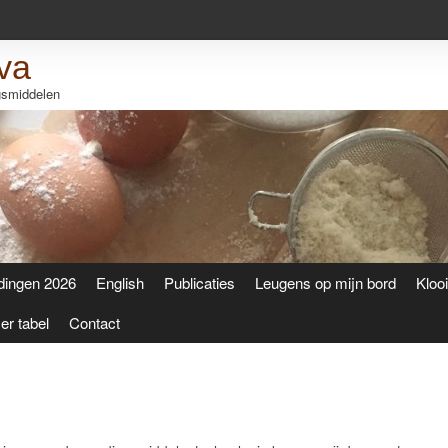
va
ngsmiddelen
dingen 2026
English
Publicaties
Leugens op mijn bord
Kloo
r tabel
Contact