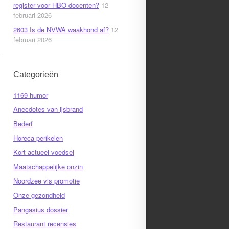
register voor HBO docenten?
12
februari 2026
2603 Is de NVWA waakhond af?
12
februari 2026
Categorieën
1169 humor
Anecdotes van ijsbrand
Bederf
Horeca perikelen
Kort actueel voedsel
Maatschappelijke onzin
Noordzee vis promotie
Onze gezondheid
Pangasius dossier
Restaurant recensies