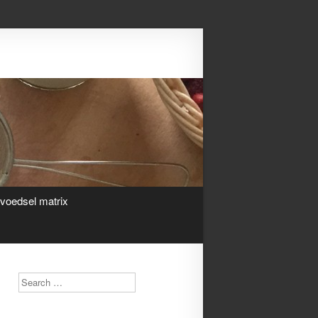
Search
ivoedsel matrix
Search