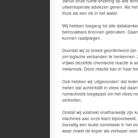
Vanuit onze ruime ervaring op alle te
uiteenlopende adviezen geven. Als het
thuis als een vis in het water.
Wij hebben toegang tot alle databanken
betrouwbare bronnen gebruiken. Daarn
kunnen raadplegen.
Doordat wij zo breed georiënteerd zijn
om logische verbanden te herkennen. Zo
vrijwel dezelfde chemische reactie is a
melanosis. Deze reactie kan in haar beg
Ook hebben wij ‘uitgevonden’ dat iede
meten dat achterblijft in vlees dat daa
ruimschoots toegepast om het vlees moo
verboden.
Omdat wij volstrekt onafhankelijk zijn 
machines aan onze klant bijvoorbeeld,
toevallig een leuke commissie in het voo
waar zowel de koper als verkoper veel b