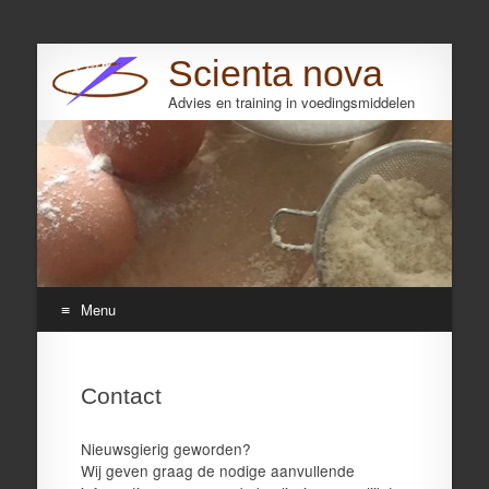
Scienta nova
Advies en training in voedingsmiddelen
Search
Menu
Skip
to
Contact
content
Nieuwsgierig geworden?
Wij geven graag de nodige aanvullende