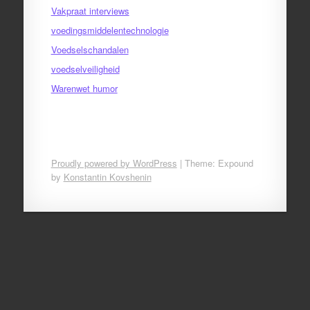
Vakpraat interviews
voedingsmiddelentechnologie
Voedselschandalen
voedselveiligheid
Warenwet humor
Proudly powered by WordPress
|
Theme: Expound
by
Konstantin Kovshenin