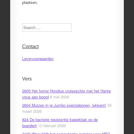
plaatsen.
Search
Contact
Levervoorwaarden
Vers
2605 Het horror Hondius cruiseschip met het Hanta
virus aan boord
8 mei 2026
2604 Muizen in je Jumbo sperziebonen, lekkerrr!
20
maart 2026
824 De bacterie resistentie kweekbak op de
boerderij
12 februari 2026
2109 Waar blijft het competentie register voor HBO