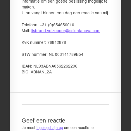
informatie om een goede beslissing mogelijk te
maken.
U ontvangt binnen een dag een reactie van mij.
Telefoon: +31 (0)654656010
Mail:
ijsbrand.velzeboer@scientanova.com
KvK nummer: 76842878
BTW nummer: NL-003141789B54
IBAN: NL93ABNA0562262296
BIC: ABNANL2A
Geef een reactie
Je moet
ingelogd zijn op
om een reactie te