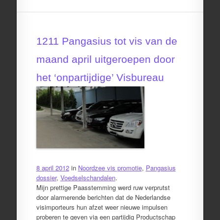
1211 Pangasius tot vis van de
maand april uitgeroepen door
het ‘onpartijdige’ Visbureau
8 april 2012
in
Noordzee vis promotie
,
Pangasius
dossier
,
Voedselschandalen
.
Mijn prettige Paasstemming werd ruw verprutst
door alarmerende berichten dat de Nederlandse
visimporteurs hun afzet weer nieuwe impulsen
proberen te geven via een partijdig Productschap