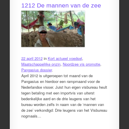
1212 De mannen van de zee
22 april 2012
in
Kort actueel voedsel
,
Maatschappelijke onzin
,
Noordzee vis promotie
,
Pangasius dossier
.
April 2012 is uitgeroepen tot maand van de
Pangasius en hierdoor een rampmaand voor de
Nederlandse visser. Juist hun eigen visbureau heult
tegen betaling met een importvis van uiterst
bedenkelijke aard en de drie leugens van het
bureau worden zelfs in naam van de ‘mannen van
de zee’ verkondigd: Drie leugens van het Visbureau
nogmaals…