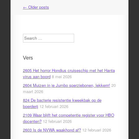
←
Older posts
Post
navigation
Search
Vers
2605 Het horror Hondius cruiseschip met het Hanta
virus aan boord
8 mei 2026
2604 Muizen in je Jumbo sperziebonen, lekkerrr!
20
maart 2026
824 De bacterie resistentie kweekbak op de
boerderij
12 februari 2026
2109 Waar blijft het competentie register voor HBO
docenten?
12 februari 2026
2603 Is de NVWA waakhond af?
12 februari 2026