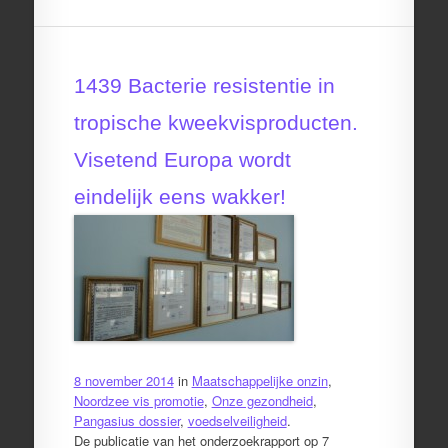
1439 Bacterie resistentie in
tropische kweekvisproducten.
Visetend Europa wordt
eindelijk eens wakker!
8 november 2014
in
Maatschappelijke onzin
,
Noordzee vis promotie
,
Onze gezondheid
,
Pangasius dossier
,
voedselveiligheid
.
De publicatie van het onderzoekrapport op 7