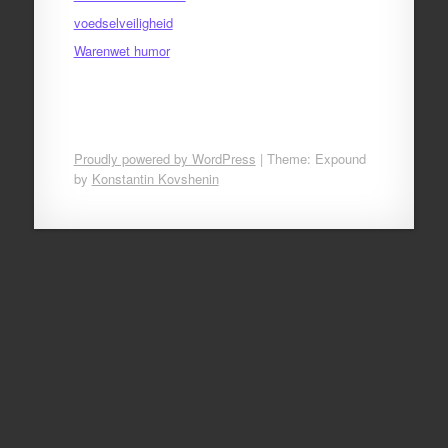
voedselveiligheid
Warenwet humor
Proudly powered by WordPress
|
Theme: Expound
by
Konstantin Kovshenin