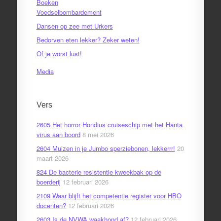
Boeken
Voedselbombardement
Dansen op zee met Urkers
Bedorven eten lekker? Zeker weten!
Of je worst lust!
Media
Vers
2605 Het horror Hondius cruiseschip met het Hanta
virus aan boord
8 mei 2026
2604 Muizen in je Jumbo sperziebonen, lekkerrr!
20
maart 2026
824 De bacterie resistentie kweekbak op de
boerderij
12 februari 2026
2109 Waar blijft het competentie register voor HBO
docenten?
12 februari 2026
2603 Is de NVWA waakhond af?
12 februari 2026