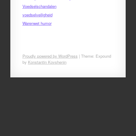
Voedselschandalen
voedselveiligheid
Warenwet humor
Proudly powered by WordPress
|
Theme: Expound
by
Konstantin Kovshenin