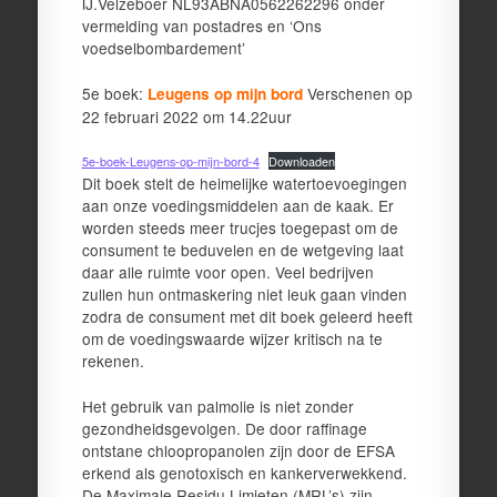
IJ.Velzeboer NL93ABNA0562262296 onder
vermelding van postadres en ‘Ons
voedselbombardement’
5e boek:
Verschenen op
Leugens op mijn bord
22 februari 2022 om 14.22uur
5e-boek-Leugens-op-mijn-bord-4
Downloaden
Dit boek stelt de heimelijke watertoevoegingen
aan onze voedingsmiddelen aan de kaak. Er
worden steeds meer trucjes toegepast om de
consument te beduvelen en de wetgeving laat
daar alle ruimte voor open. Veel bedrijven
zullen hun ontmaskering niet leuk gaan vinden
zodra de consument met dit boek geleerd heeft
om de voedingswaarde wijzer kritisch na te
rekenen.
Het gebruik van palmolie is niet zonder
gezondheidsgevolgen. De door raffinage
ontstane chloopropanolen zijn door de EFSA
erkend als genotoxisch en kankerverwekkend.
De Maximale Residu Limieten (MRL’s) zijn