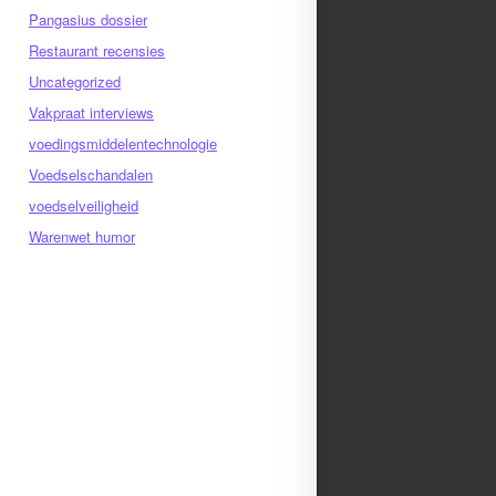
Pangasius dossier
Restaurant recensies
Uncategorized
Vakpraat interviews
voedingsmiddelentechnologie
Voedselschandalen
voedselveiligheid
Warenwet humor