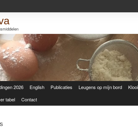
va
ngsmiddelen
dingen 2026
English
Publicaties
Leugens op mijn bord
Kloo
r tabel
Contact
s