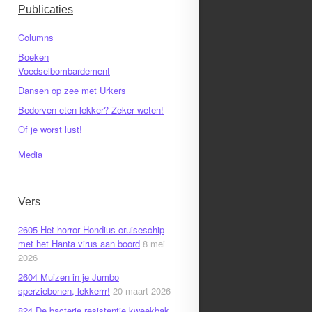
Publicaties
Columns
Boeken
Voedselbombardement
Dansen op zee met Urkers
Bedorven eten lekker? Zeker weten!
Of je worst lust!
Media
Vers
2605 Het horror Hondius cruiseschip
met het Hanta virus aan boord
8 mei
2026
2604 Muizen in je Jumbo
sperziebonen, lekkerrr!
20 maart 2026
824 De bacterie resistentie kweekbak