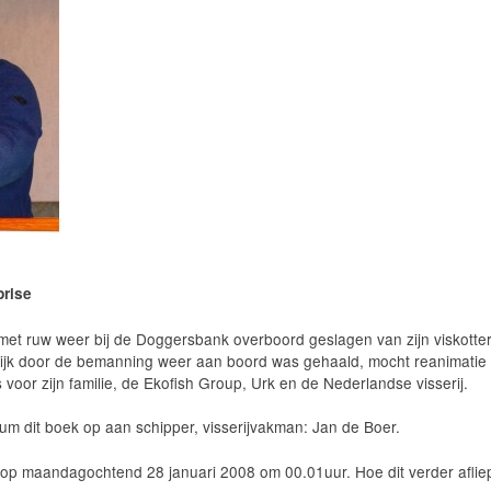
prise
met ruw weer bij de Doggersbank overboord geslagen van zijn viskotte
elijk door de bemanning weer aan boord was gehaald, mocht reanimatie
s voor zijn familie, de Ekofish Group, Urk en de Nederlandse visserij.
um dit boek op aan schipper, visserijvakman: Jan de Boer.
op maandagochtend 28 januari 2008 om 00.01uur. Hoe dit verder aflie