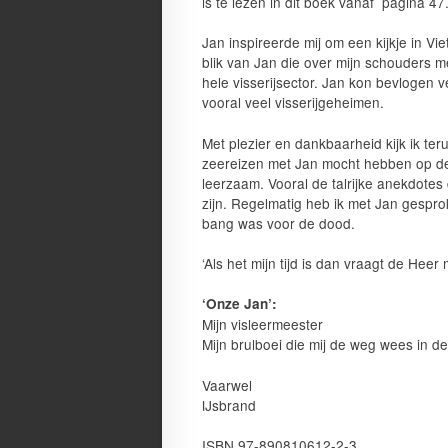
is te lezen in dit boek vanaf pagina 47
Jan inspireerde mij om een kijkje in Vi
blik van Jan die over mijn schouders m
hele visserijsector. Jan kon bevlogen 
vooral veel visserijgeheimen.
Met plezier en dankbaarheid kijk ik ter
zeereizen met Jan mocht hebben op de
leerzaam. Vooral de talrijke anekdotes
zijn. Regelmatig heb ik met Jan gesprok
bang was voor de dood.
‘Als het mijn tijd is dan vraagt de Hee
‘Onze Jan’:
Mijn visleermeester
Mijn brulboei die mij de weg wees in de 
Vaarwel
IJsbrand
ISBN 97-890810612-2-3