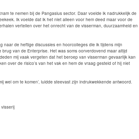
.
etnam te nemen bij de Pangasius sector. Daar voelde ik nadrukkelijk de
eekeek. Ik voelde dat ik het niet alleen voor hem deed maar voor de
verhalen vertellen over het onrecht van de visserman, duurzaamheid en
ug naar de heftige discussies en hoorcolleges die ik tijdens mijn
 brug van de Enterprise. Het was soms oorverdovend maar altijd
 deden mij vaak vergeten dat het beroep van visserman gevaarlijk kan
en over de risico’s van het vak en hem de vraag gesteld of hij niet
r mij wel om te komen’, luidde steevast zijn indrukwekkende antwoord.
visserij