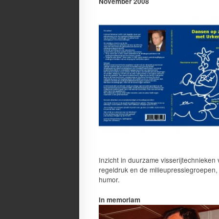
November 2008
Inzicht in duurzame visserijtechnieken
regeldruk en de milieupressiegroepen,
humor.
In memoriam