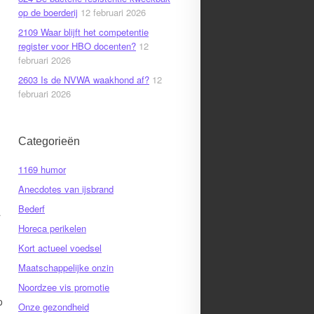
op de boerderij
12 februari 2026
2109 Waar blijft het competentie
register voor HBO docenten?
12
februari 2026
2603 Is de NVWA waakhond af?
12
februari 2026
Categorieën
1169 humor
Anecdotes van ijsbrand
Bederf
r
Horeca perikelen
Kort actueel voedsel
Maatschappelijke onzin
Noordzee vis promotie
p
Onze gezondheid