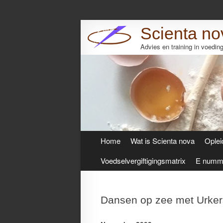
Scienta no
Advies en training in voedi
Skip
Home
Wat is Scienta nova
Oplei
to
content
Voedselvergiftigingsmatrix
E numme
Dansen op zee met Urker