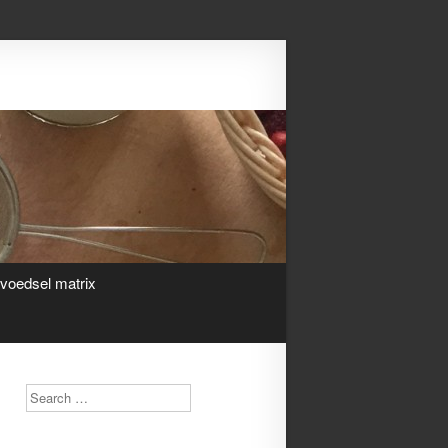
Search
ivoedsel matrix
Search