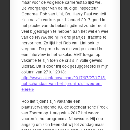
maar voor de volgende carrièrestap lijkt wel.
De voorganger van de huidige Inspecteur
Generaal Rob van Lint, Ds. Harry Paul wentelt
zich na zijn vertrek per 1 januari 2017 goed in
het pluche van de belastingdienst zonder echt
veel bijgedragen te hebben aan het wel en wee
van de NVWA die hij in drie jaartjes trachtte te
hervormen. Zo lijkt het Rob van Lint ook te
vergaan. De grote baas die vorige maand in
een interview in het vakblad VMT toegaf op
vakantie te zijn toen de crisis in volle geweld
uitbrak. Dit is door mij ook gesuggereerd in mijn
column van 27 juli 2018:
http://www.scientanova.com/2017/07/27/1715-
het-schandaal-van-het-fipronil-pluimvee-en-
eieren/
Rob liet tijdens zijn vakantie een
plaatsvervangende IG, de legendarische Freek
van Zoeren op 1 augustus 2017 het woord
voeren in het programma Nieuwsuur. Hij riep
angstig om zich heen dat wij tot zondag maar
beter geen eieren konden eten. Het had Rob