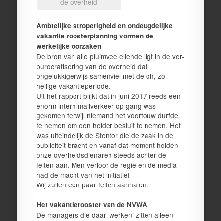
de overheid
Ambtelijke stroperigheid en ondeugdelijke
vakantie roosterplanning vormen de
werkelijke oorzaken
De bron van alle pluimvee ellende ligt in de ver-
burocratisering van de overheid dat
ongelukkigerwijs samenviel met de oh, zo
heilige vakantieperiode.
Uit het rapport blijkt dat in juni 2017 reeds een
enorm intern mailverkeer op gang was
gekomen terwijl niemand het voortouw durfde
te nemen om een helder besluit te nemen. Het
was uiteindelijk de Stentor die de zaak in de
publiciteit bracht en vanaf dat moment holden
onze overheidsdienaren steeds achter de
feiten aan. Men verloor de regie en de media
had de macht van het initiatief
Wij zullen een paar feiten aanhalen:
Het vakantierooster van de NVWA
De managers die daar ‘werken’ zitten alleen