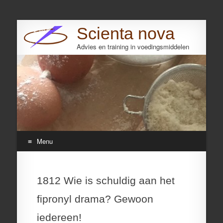
Scienta nova
Advies en training in voedingsmiddelen
Search
Menu
Skip
to
1812 Wie is schuldig aan het
content
fipronyl drama? Gewoon
iedereen!