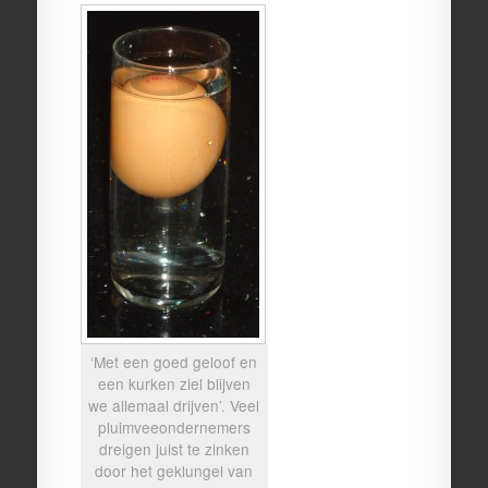
‘Met een goed geloof en
een kurken ziel blijven
we allemaal drijven’. Veel
pluimveeondernemers
dreigen juist te zinken
door het geklungel van