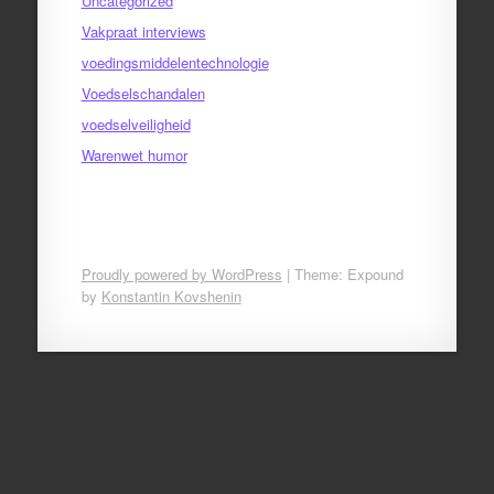
Uncategorized
Vakpraat interviews
voedingsmiddelentechnologie
Voedselschandalen
voedselveiligheid
Warenwet humor
Proudly powered by WordPress
|
Theme: Expound
by
Konstantin Kovshenin