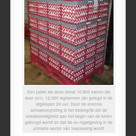
Een pallet als deze bevat 10.800 eieren die
door zo’n, 12.000 leghennen zijn gelegd in de
afgelopen 24 uur. Door de enorme
schaalvergroting is het belangrijk dat de
voedselveiligheid aan het begin van de keten
geborgd wordt en dat de eu regelgeving in de
primaire sector van toepassing wordt