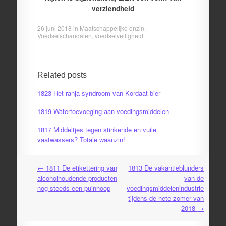
verziendheid
26 juni 2018
in
Maatschappelijke onzin
,
Voedselschandalen
,
voedselveiligheid
.
Related posts
1823 Het ranja syndroom van Kordaat bier
1819 Watertoevoeging aan voedingsmiddelen
1817 Middeltjes tegen stinkende en vuile
vaatwassers? Totale waanzin!
←
1811 De etikettering van
1813 De vakantieblunders
Post
alcoholhoudende producten
van de
navigation
nog steeds een puinhoop
voedingsmiddelenindustrie
tijdens de hete zomer van
2018
→