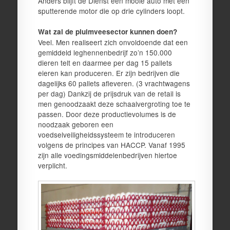
Anders blijft de Dienst een mooie auto met een
sputterende motor die op drie cylinders loopt.
Wat zal de pluimveesector kunnen doen?
Veel. Men realiseert zich onvoldoende dat een
gemiddeld leghennenbedrijf zo’n 150.000
dieren telt en daarmee per dag 15 pallets
eieren kan produceren. Er zijn bedrijven die
dagelijks 60 pallets afleveren. (3 vrachtwagens
per dag) Dankzij de prijsdruk van de retail is
men genoodzaakt deze schaalvergroting toe te
passen. Door deze productievolumes is de
noodzaak geboren een
voedselveiligheidssysteem te introduceren
volgens de principes van HACCP. Vanaf 1995
zijn alle voedingsmiddelenbedrijven hiertoe
verplicht.