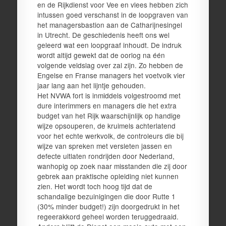
en de Rijkdienst voor Vee en vlees hebben zich
intussen goed verschanst in de loopgraven van
het managersbastion aan de Catharijnesingel
in Utrecht. De geschiedenis heeft ons wel
geleerd wat een loopgraaf inhoudt. De indruk
wordt altijd gewekt dat de oorlog na één
volgende veldslag over zal zijn. Zo hebben de
Engelse en Franse managers het voetvolk vier
jaar lang aan het lijntje gehouden.
Het NVWA fort is inmiddels volgestroomd met
dure interimmers en managers die het extra
budget van het Rijk waarschijnlijk op handige
wijze opsouperen, de kruimels achterlatend
voor het echte werkvolk, de controleurs die bij
wijze van spreken met versleten jassen en
defecte uitlaten rondrijden door Nederland,
wanhopig op zoek naar misstanden die zij door
gebrek aan praktische opleiding niet kunnen
zien. Het wordt toch hoog tijd dat de
schandalige bezuinigingen die door Rutte 1
(30% minder budget!) zijn doorgedrukt in het
regeerakkord geheel worden teruggedraaid.