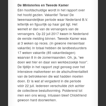
De Ministeries en Tweede Kamer
Eén hoofdschuldige wordt in het rapport over
het hoofd gezien. Vakantie! Taraa! De
tweemaandelijkse periode waar Nederland B.V.
letterlijk en figuurlijk op haar gat ligt. Het
wemelt er dan van de vervangers van de
vervangers. Op 22 juli 2017 kwam in Nederland
de eerste melding binnen. Tweede Kamer was
al 3 weken op reces. (In gewone mensentaal
vakantie) In totaal hebben de landbestuurders
17 weken vakantie (85 vakantiedagen)
waarvan 8 in de zomermaanden. Oh, ja, “we
doen wel hier en daar een werkbezoekje hoor”.
De tijdlijn in het rapport zegt genoeg over het
intensieve mailverkeer en de afschuifmentaliteit
van de betrokkenen die wat hadden moeten
doen. Er is wat af vergaderd in die periode
vóór 22 juli. Iedereen verschuilde zich achter
de collectieve besluitvorming. Polderend tot
men een ons woog. Intussen bleef Chickfriend
gewoon hard doorwerken.