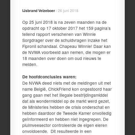
IJsbrand Velzeboer
/
26 juni 2018
Op 25 juni 2018 is na zeven maanden na de
opdracht op 17 oktober 2017 het 159 pagina’s
tellend rapport verschenen van Winnie
Sorgdrager over de schuldvragen inzake het
Fipronil schandaal. Chapeau Winnie! Daar kan
de NVWA voorbeeld aan nemen, die mogen er
18 maanden over doen om oud nieuws te
melden.
De hoofdconclusies waren:
De NVWA deed niets met de meldingen uit met
name België, ChickFriend kon ongestoord haar
gang gaan met het illegale bestrijdingsmiddel
dat als wondermiddel op de markt werd gezet,
de Ministeries hebben de crisis onderschat en
hebben daardoor de Tweede Kamer onvolledig
geïnformeerd en hebben niet ingegrepen. De
pluimveesector controleerde de eigen eieren
onvoldoende. Dit resulteerde in een