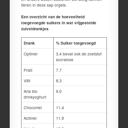
tieren in deze sap orgels.
Een overzicht van de hoeveelheid
toegevoegde suikers in wat vrijgestelde
zuiveldrankjes
Drank
% Suiker toegevoegd
Optimel
3,4 bevat ook de zoetstof
sucralose
Fristi
7,7
Vifit
8,3
Arla bio
9,0
drinkyoghurt
Chocomel
11,4
Actimel
11,9