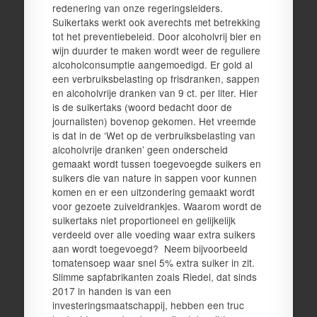
redenering van onze regeringsleiders.
Suikertaks werkt ook averechts met betrekking
tot het preventiebeleid. Door alcoholvrij bier en
wijn duurder te maken wordt weer de reguliere
alcoholconsumptie aangemoedigd. Er gold al
een verbruiksbelasting op frisdranken, sappen
en alcoholvrije dranken van 9 ct. per liter. Hier
is de suikertaks (woord bedacht door de
journalisten) bovenop gekomen. Het vreemde
is dat in de ‘Wet op de verbruiksbelasting van
alcoholvrije dranken’ geen onderscheid
gemaakt wordt tussen toegevoegde suikers en
suikers die van nature in sappen voor kunnen
komen en er een uitzondering gemaakt wordt
voor gezoete zuiveldrankjes. Waarom wordt de
suikertaks niet proportioneel en gelijkelijk
verdeeld over alle voeding waar extra suikers
aan wordt toegevoegd? Neem bijvoorbeeld
tomatensoep waar snel 5% extra suiker in zit.
Slimme sapfabrikanten zoals Riedel, dat sinds
2017 in handen is van een
investeringsmaatschappij, hebben een truc