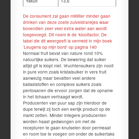
Yakult
13,6
De consument zal gaan milliliter minder gaan
drinken van deze zoete zuiveldrankjes waar
bovendien zeer veel extra water aan wordt
toegevoegd. Dit noem ik de ‘klooifactor. De
tabel die dit weergeeft is vermeld in mijn boek
‘Leugens op mijn bord’ op pagina 140
Normaal fruit bevat van nature rond 10%
natuurlijke suikers. De bewering dat suiker
altijd gif is klopt niet. Vruchtensuikers zijn nooit
in pure vorm zoals kristalsuiker in vers fruit
aanwezig maar bevatten veel andere
ballaststoffen en complexe suikers zoals
pentosanen die ervoor zorgen dat de opname
in het lichaam vertraagd wordt.
Producenten van puur sap zijn hierdoor de
dupe terwijl zij toch een eerlijk product op de
markt zetten. Minder integere producenten
worden haast gedwongen om met de
recepturen te gaan knutselen door permeaat
en room toe te voegen om onder de suikertaks