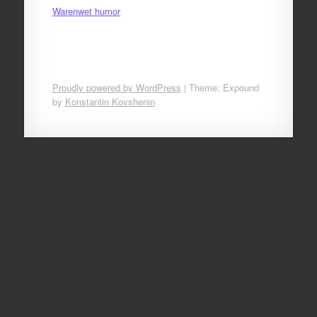
Warenwet humor
Proudly powered by WordPress
|
Theme: Expound
by
Konstantin Kovshenin