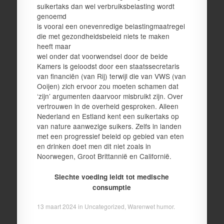
suikertaks dan wel verbruiksbelasting wordt
genoemd
is vooral een onevenredige belastingmaatregel
die met gezondheidsbeleid niets te maken
heeft maar
wel onder dat voorwendsel door de beide
Kamers is geloodst door een staatssecretaris
van financiën (van Rij) terwijl die van VWS (van
Ooijen) zich ervoor zou moeten schamen dat
‘zijn’ argumenten daarvoor misbruikt zijn. Over
vertrouwen in de overheid gesproken. Alleen
Nederland en Estland kent een suikertaks op
van nature aanwezige suikers. Zelfs in landen
met een progressief beleid op gebied van eten
en drinken doet men dit niet zoals in
Noorwegen, Groot Brittannië en Californië.
Slechte voeding leidt tot medische
consumptie
13 maart 2024
in
Uncategorized
,
Warenwet humor
.