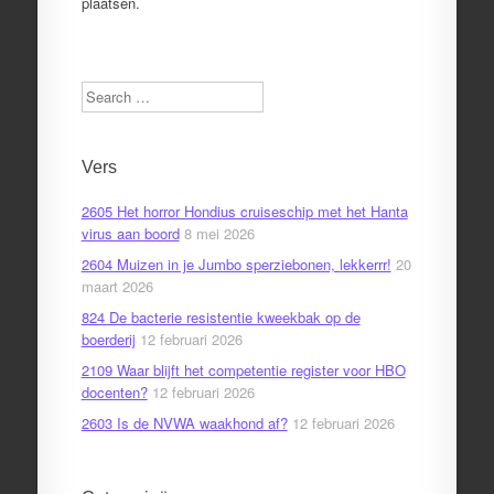
plaatsen.
Search
Vers
2605 Het horror Hondius cruiseschip met het Hanta
virus aan boord
8 mei 2026
2604 Muizen in je Jumbo sperziebonen, lekkerrr!
20
maart 2026
824 De bacterie resistentie kweekbak op de
boerderij
12 februari 2026
2109 Waar blijft het competentie register voor HBO
docenten?
12 februari 2026
2603 Is de NVWA waakhond af?
12 februari 2026