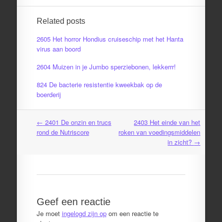
Related posts
2605 Het horror Hondius cruiseschip met het Hanta
virus aan boord
2604 Muizen in je Jumbo sperziebonen, lekkerrr!
824 De bacterie resistentie kweekbak op de
boerderij
←
2401 De onzin en trucs
2403 Het einde van het
Post
rond de Nutriscore
roken van voedingsmiddelen
navigation
in zicht?
→
Geef een reactie
Je moet
ingelogd zijn op
om een reactie te