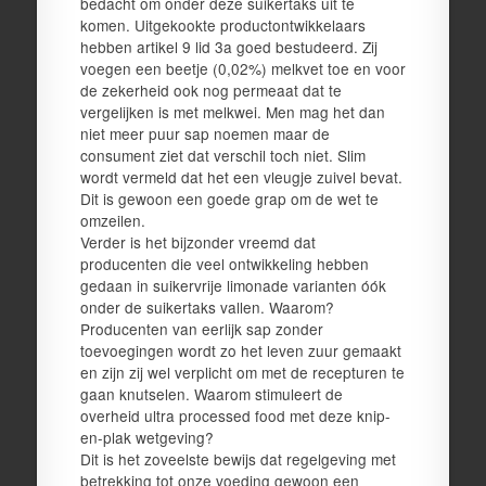
bedacht om onder deze suikertaks uit te
komen. Uitgekookte productontwikkelaars
hebben artikel 9 lid 3a goed bestudeerd. Zij
voegen een beetje (0,02%) melkvet toe en voor
de zekerheid ook nog permeaat dat te
vergelijken is met melkwei. Men mag het dan
niet meer puur sap noemen maar de
consument ziet dat verschil toch niet. Slim
wordt vermeld dat het een vleugje zuivel bevat.
Dit is gewoon een goede grap om de wet te
omzeilen.
Verder is het bijzonder vreemd dat
producenten die veel ontwikkeling hebben
gedaan in suikervrije limonade varianten óók
onder de suikertaks vallen. Waarom?
Producenten van eerlijk sap zonder
toevoegingen wordt zo het leven zuur gemaakt
en zijn zij wel verplicht om met de recepturen te
gaan knutselen. Waarom stimuleert de
overheid ultra processed food met deze knip-
en-plak wetgeving?
Dit is het zoveelste bewijs dat regelgeving met
betrekking tot onze voeding gewoon een