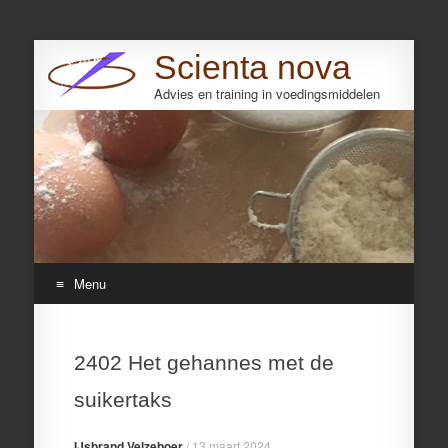
Scienta nova
Advies en training in voedingsmiddelen
Search
Menu
Skip
to
2402 Het gehannes met de
content
suikertaks
IJsbrand Velzeboer
/
13 maart 2024