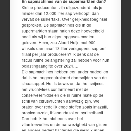
En sapmachines van de supermarkten dan?
Kleine producenten zijn uitgezonderd: als je
minder dan 12.000 liter sap verkoopt, dan
vervalt de suikertaks. Over gelijkheidsbeginsel
gesproken. De sapmachines die in de
supermarkten staan halen deze hoeveelheid
nooit als wij hun eigen opgaves moeten
geloven. Hmm, zou Albert Heijn met 900
winkels dan maar 13 liter versgeperst sap per
filiaal per jaar produceren? Ik denk dat de
fiscus ruime belangstelling zal hebben voor hun
belastingaangifte over 2024….
Die sapmachines hebben een ander nadeel en
dat is het ongecontroleerd doorsnijden van de
sinaasappel. Het is bewezen dat het snijmes
het vruchtvlees contamineert met de
conserveermiddelen die in ruime mate op de
schil van citrusvruchten aanwezig zijn. We
praten over redelijk enge stoffen zoals imazalil,
propiconazole, thiabendazol en pyrimethanil.
Dan heb ik het niet eens over het
vitamineverlies en de aanwezigheid van gisten
en andere bederf bacteriën die welig kunnen