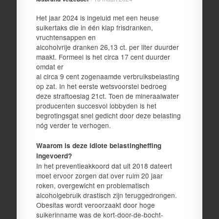
Het jaar 2024 is ingeluid met een heuse
suikertaks die in één klap frisdranken,
vruchtensappen en
alcoholvrije dranken 26,13 ct. per liter duurder
maakt. Formeel is het circa 17 cent duurder
omdat er
al circa 9 cent zogenaamde verbruiksbelasting
op zat. In het eerste wetsvoorstel bedroeg
deze straftoeslag 21ct. Toen de mineraalwater
producenten succesvol lobbyden is het
begrotingsgat snel gedicht door deze belasting
nóg verder te verhogen.
Waarom is deze idiote belastingheffing
ingevoerd?
In het preventieakkoord dat uit 2018 dateert
moet ervoor zorgen dat over ruim 20 jaar
roken, overgewicht en problematisch
alcoholgebruik drastisch zijn teruggedrongen.
Obesitas wordt veroorzaakt door hoge
suikerinname was de kort-door-de-bocht-