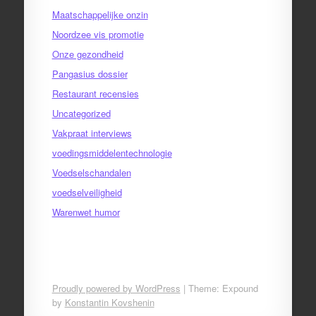
Maatschappelijke onzin
Noordzee vis promotie
Onze gezondheid
Pangasius dossier
Restaurant recensies
Uncategorized
Vakpraat interviews
voedingsmiddelentechnologie
Voedselschandalen
voedselveiligheid
Warenwet humor
Proudly powered by WordPress
|
Theme: Expound
by
Konstantin Kovshenin