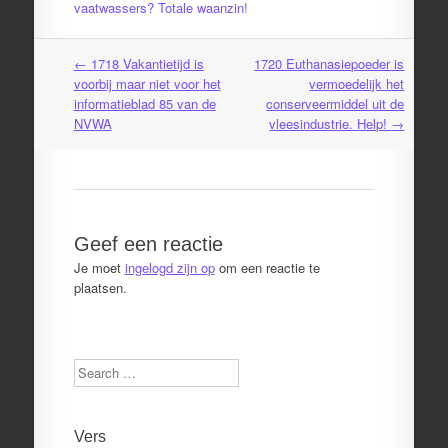
vaatwassers? Totale waanzin!
←
1718 Vakantietijd is
1720 Euthanasiepoeder is
Post
voorbij maar niet voor het
vermoedelijk het
navigation
informatieblad 85 van de
conserveermiddel uit de
NVWA
vleesindustrie. Help!
→
Geef een reactie
Je moet
ingelogd zijn op
om een reactie te
plaatsen.
Search
Vers