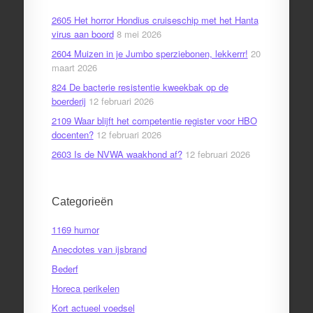
2605 Het horror Hondius cruiseschip met het Hanta
virus aan boord
8 mei 2026
2604 Muizen in je Jumbo sperziebonen, lekkerrr!
20
maart 2026
824 De bacterie resistentie kweekbak op de
boerderij
12 februari 2026
2109 Waar blijft het competentie register voor HBO
docenten?
12 februari 2026
2603 Is de NVWA waakhond af?
12 februari 2026
Categorieën
1169 humor
Anecdotes van ijsbrand
Bederf
Horeca perikelen
Kort actueel voedsel