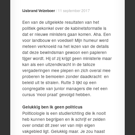
IJsbrand Velzeboer
/
11 september 2017
Een van de uitgelekte resultaten van het
politiek gekonkel over de kabinetsformatie is
dat er nieuwe ministers gaan komen. Aha. Een
voor landbouw en voedsel! Mijn humeur werd
meteen verknoeid na het lezen van de details
dat deze bewindsman gewoon een papieren
tijger wordt. Hij of zij krijgt geen ministerie maar
kan als een uitzendkracht in de talloze
vergaderingen mee piepen en zich overal mee
proberen te bemoeien zonder daadkracht en
beleid uit te stralen. Rutte 3 lijkt op een
congregatie van junior managers die net een
cursus ‘mooi praat’ gevolgd hebben.
Gelukkig ben ik geen politicus
Politicologie is een studierichting die ik nooit
heb kunnen begrijpen en ik schrijf er zelden
over omdat dit zeer ver van mijn eigen
vakgebied ligt. Gelukkig maar. Je zou haast