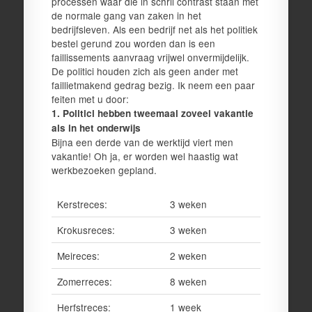
processen waar die in schril contrast staan met
de normale gang van zaken in het
bedrijfsleven. Als een bedrijf net als het politiek
bestel gerund zou worden dan is een
faillissements aanvraag vrijwel onvermijdelijk.
De politici houden zich als geen ander met
faillietmakend gedrag bezig. Ik neem een paar
feiten met u door:
1. Politici hebben tweemaal zoveel vakantie
als in het onderwijs
Bijna een derde van de werktijd viert men
vakantie! Oh ja, er worden wel haastig wat
werkbezoeken gepland.
Kerstreces:
3 weken
Krokusreces:
3 weken
Meireces:
2 weken
Zomerreces:
8 weken
Herfstreces:
1 week