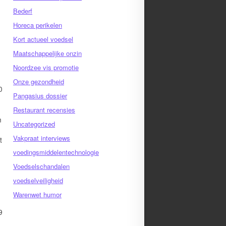
Bederf
Horeca perikelen
Kort actueel voedsel
Maatschappelijke onzin
Noordzee vis promotie
Onze gezondheid
0
Pangasius dossier
Restaurant recensies
n
Uncategorized
Vakpraat interviews
t
voedingsmiddelentechnologie
Voedselschandalen
voedselveiligheid
Warenwet humor
9