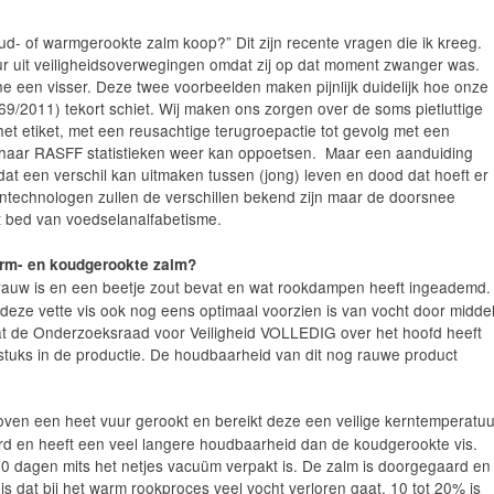
oud- of warmgerookte zalm koop?” Dit zijn recente vragen die ik kreeg.
ur uit veiligheidsoverwegingen omdat zij op dat moment zwanger was.
e een visser. Deze twee voorbeelden maken pijnlijk duidelijk hoe onze
69/2011) tekort schiet. Wij maken ons zorgen over de soms pietluttige
et etiket, met een reusachtige terugroepactie tot gevolg met een
haar RASFF statistieken weer kan oppoetsen. Maar een aanduiding
at een verschil kan uitmaken tussen (jong) leven en dood dat hoeft er
entechnologen zullen de verschillen bekend zijn maar de doorsnee
et bed van voedselanalfabetisme.
arm- en koudgerookte zalm?
g rauw is en een beetje zout bevat en wat rookdampen heeft ingeademd.
 deze vette vis ook nog eens optimaal voorzien is van vocht door midde
at de Onderzoeksraad voor Veiligheid VOLLEDIG over het hoofd heeft
 stuks in de productie. De houdbaarheid van dit nog rauwe product
oven een heet vuur gerookt en bereikt deze een veilige kerntemperatuu
erd en heeft een veel langere houdbaarheid dan de koudgerookte vis.
 dagen mits het netjes vacuüm verpakt is. De zalm is doorgegaard en
s dat bij het warm rookproces veel vocht verloren gaat. 10 tot 20% is