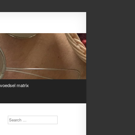
Search
ivoedsel matrix
Search