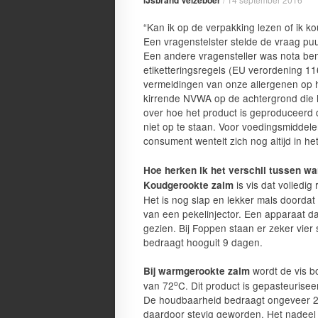
IJsbrand Velzeboer
“Kan ik op de verpakking lezen of ik k
Een vragenstelster stelde de vraag pu
Een andere vragensteller was nota ben
etiketteringsregels (EU verordening 11
vermeldingen van onze allergenen op h
kirrende NVWA op de achtergrond die 
over hoe het product is geproduceerd d
niet op te staan. Voor voedingsmiddel
consument wentelt zich nog altijd in h
Hoe herken ik het verschil tussen w
is vis dat volledi
Koudgerookte zalm
Het is nog slap en lekker mals doordat
van een pekelinjector. Een apparaat d
gezien. Bij Foppen staan er zeker vier
bedraagt hooguit 9 dagen.
wordt de vis b
Bij warmgerookte zalm
o
van 72
C. Dit product is gepasteurise
De houdbaarheid bedraagt ongeveer 20
daardoor stevig geworden. Het nadeel i