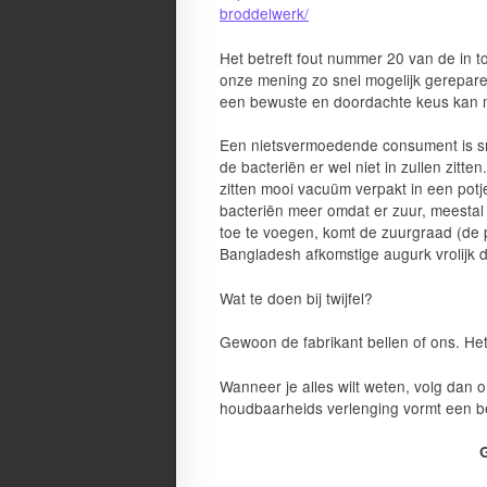
broddelwerk/
Het betreft fout nummer 20 van de in t
onze mening zo snel mogelijk gerepare
een bewuste en doordachte keus kan m
Een nietsvermoedende consument is sn
de bacteriën er wel niet in zullen zitte
zitten mooi vacuüm verpakt in een potje
bacteriën meer omdat er zuur, meestal
toe te voegen, komt de zuurgraad (de p
Bangladesh afkomstige augurk vrolijk 
Wat te doen bij twijfel?
Gewoon de fabrikant bellen of ons. He
Wanneer je alles wilt weten, volg dan
houdbaarheids verlenging vormt een be
G