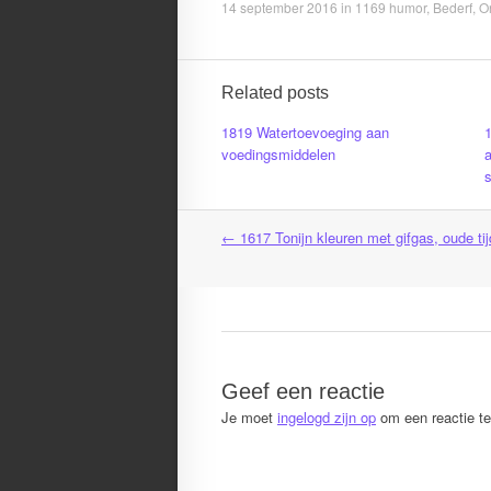
14 september 2016
in
1169 humor
,
Bederf
,
O
Related posts
1819 Watertoevoeging aan
1
voedingsmiddelen
←
1617 Tonijn kleuren met gifgas, oude ti
Post
navigation
Geef een reactie
Je moet
ingelogd zijn op
om een reactie te