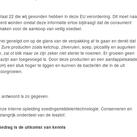
otaal 22 die wij gevonden hebben in deze EU verordening. Dit moet naa
erd worden omdat deze informatie ertoe bijdraagt dat de consument
aken voor de aankoop van veilig voedsel.
el geneigd om op de glans van de verpakking af te gaan en denkt dat
n. Zure producten zoals ketchup, zilveruien, soep, piccalilly en augurken
, zal of blik maar ze zijn zeker niet steriel te noemen. Er groeien geen
 azijn aan toegevoegd is. Door deze producten an een aardappelsalad
H) een stuk hoger te liggen en kunnen de bacteriën die in de uit
doorgroeien.
t antwoord is zo gegeven.
 onze interne opleiding voedingsmiddelentechnologie. Conserveren en
langrijk onderdeel van de lesstof.
edrag is de uitkomst van kennis