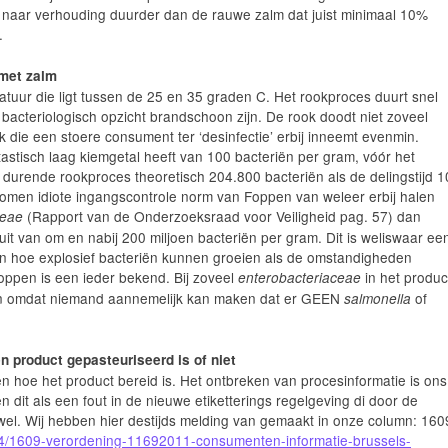
 naar verhouding duurder dan de rauwe zalm dat juist minimaal 10%
.
 met zalm
ratuur die ligt tussen de 25 en 35 graden C. Het rookproces duurt snel
 bacteriologisch opzicht brandschoon zijn. De rook doodt niet zoveel
 die een stoere consument ter ‘desinfectie’ erbij inneemt evenmin.
astisch laag kiemgetal heeft van 100 bacteriën per gram, vóór het
durende rookproces theoretisch 204.800 bacteriën als de delingstijd 1
omen idiote ingangscontrole norm van Foppen van weleer erbij halen
(Rapport van de Onderzoeksraad voor Veiligheid pag. 57) dan
ceae
it van om en nabij 200 miljoen bacteriën per gram. Dit is weliswaar ee
n hoe explosief bacteriën kunnen groeien als de omstandigheden
Foppen is een ieder bekend. Bij zoveel
in het produc
enterobacteriaceae
gen omdat niemand aannemelijk kan maken dat er GEEN
of
salmonella
 product gepasteuriseerd is of niet
n hoe het product bereid is. Het ontbreken van procesinformatie is ons
 dit als een fout in de nieuwe etiketterings regelgeving di door de
 wel. Wij hebben hier destijds melding van gemaakt in onze column: 160
04/1609-verordening-11692011-consumenten-informatie-brussels-