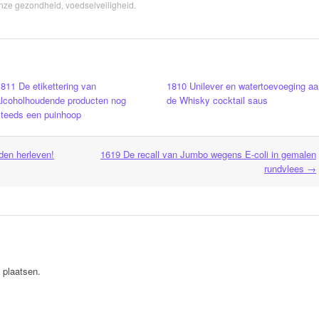
nze gezondheid
,
voedselveiligheid
.
811 De etikettering van
1810 Unilever en watertoevoeging aa
alcoholhoudende producten nog
de Whisky cocktail saus
steeds een puinhoop
jden herleven!
1619 De recall van Jumbo wegens E-coli in gemalen
rundvlees
→
 plaatsen.