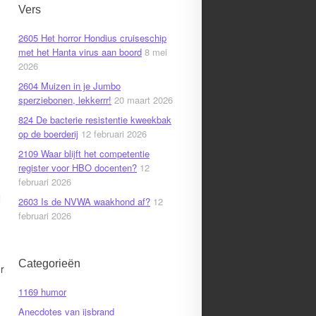
Vers
2605 Het horror Hondius cruiseschip
met het Hanta virus aan boord
8 mei
2026
2604 Muizen in je Jumbo
sperziebonen, lekkerrr!
20 maart 2026
824 De bacterie resistentie kweekbak
op de boerderij
12 februari 2026
2109 Waar blijft het competentie
register voor HBO docenten?
12
februari 2026
l
2603 Is de NVWA waakhond af?
12
februari 2026
Categorieën
r
1169 humor
Anecdotes van ijsbrand