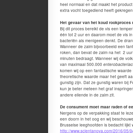
heel normaal en dat maakt het product
extra vocht toegediend heeft gekregen
Het gevaar van het koud rookproces
Bij dit proces bereikt de vis een tempe
één tot 2 uur en daarom moet de vis in
bacteriën als menigeen denkt. De drank
Wanneer de zalm bijvoorbeeld een fant
roken, dan bevat de zalm na het 2 uur 
minuten bedraagt. Wanneer wij de volk
van maximaal 500.000
enterobacteria
komen wij op een fantastische waarde u
theoretische waarde maar het geeft aa
gunstig zijn. Dat ze gunstig waren bij 
kun je beter meteen het graf insprin
andere ellende in de zalm zit.
De consument moet maar raden of een
Nergens op de verpakking staat te leze
een doorn in het oog en wij beschouwen
Brusselse leeghoofden is bedacht lijkt
http://www.scientanova.com/2016/05/