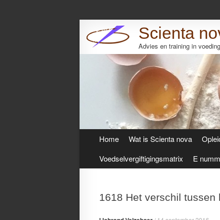
Scienta no
Advies en training in voedi
Skip
Home
Wat is Scienta nova
Oplei
to
content
Voedselvergiftigingsmatrix
E numme
1618 Het verschil tussen
/
14 september 2016