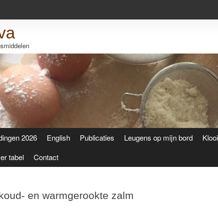
va
ngsmiddelen
dingen 2026
English
Publicaties
Leugens op mijn bord
Kloo
r tabel
Contact
 koud- en warmgerookte zalm