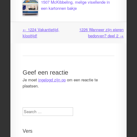
1507 McKibbeling, melige visellende in
een kartonnen bakje
←
1224 Vakantietijd,
1226 Wanneer zijn eieren
Post
klooitijd!
bedorven? deel 2
→
navigation
Geef een reactie
Je moet
ingelogd zijn op
om een reactie te
plaatsen.
Search
Vers