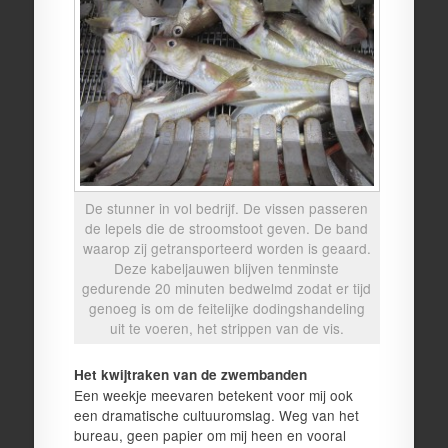
De stunner in vol bedrijf. De vissen passeren
de lepels die de stroomstoot geven. De band
waarop zij getransporteerd worden is geaard.
Deze kabeljauwen blijven tenminste
gedurende 20 minuten bedwelmd zodat er tijd
genoeg is om de feitelijke dodingshandeling
uit te voeren, het strippen van de vis.
Het kwijtraken van de zwembanden
Een weekje meevaren betekent voor mij ook
een dramatische cultuuromslag. Weg van het
bureau, geen papier om mij heen en vooral