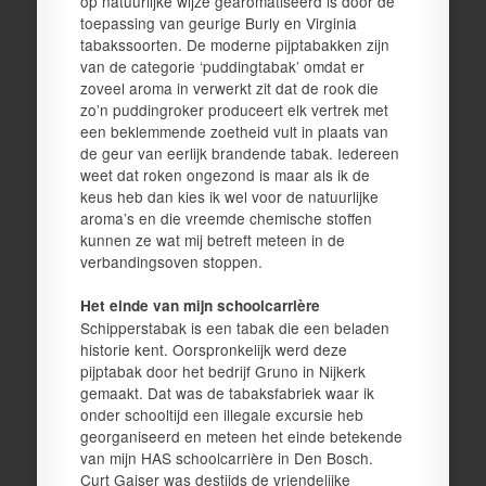
op natuurlijke wijze gearomatiseerd is door de
toepassing van geurige Burly en Virginia
tabakssoorten. De moderne pijptabakken zijn
van de categorie ‘puddingtabak’ omdat er
zoveel aroma in verwerkt zit dat de rook die
zo’n puddingroker produceert elk vertrek met
een beklemmende zoetheid vult in plaats van
de geur van eerlijk brandende tabak. Iedereen
weet dat roken ongezond is maar als ik de
keus heb dan kies ik wel voor de natuurlijke
aroma’s en die vreemde chemische stoffen
kunnen ze wat mij betreft meteen in de
verbandingsoven stoppen.
Het einde van mijn schoolcarrière
Schipperstabak is een tabak die een beladen
historie kent. Oorspronkelijk werd deze
pijptabak door het bedrijf Gruno in Nijkerk
gemaakt. Dat was de tabaksfabriek waar ik
onder schooltijd een illegale excursie heb
georganiseerd en meteen het einde betekende
van mijn HAS schoolcarrière in Den Bosch.
Curt Gaiser was destijds de vriendelijke