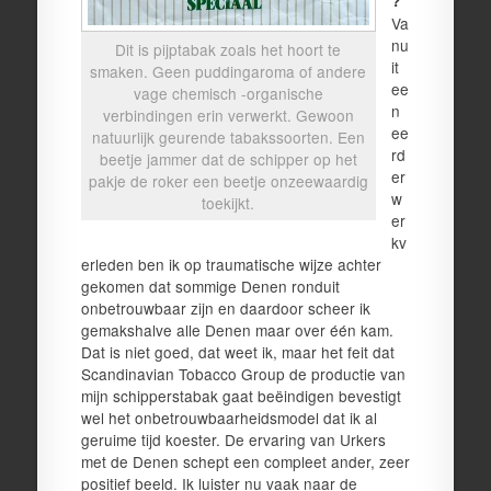
?
Va
nu
Dit is pijptabak zoals het hoort te
it
smaken. Geen puddingaroma of andere
ee
vage chemisch -organische
n
verbindingen erin verwerkt. Gewoon
ee
natuurlijk geurende tabakssoorten. Een
rd
beetje jammer dat de schipper op het
er
pakje de roker een beetje onzeewaardig
w
toekijkt.
er
kv
erleden ben ik op traumatische wijze achter
gekomen dat sommige Denen ronduit
onbetrouwbaar zijn en daardoor scheer ik
gemakshalve alle Denen maar over één kam.
Dat is niet goed, dat weet ik, maar het feit dat
Scandinavian Tobacco Group de productie van
mijn schipperstabak gaat beëindigen bevestigt
wel het onbetrouwbaarheidsmodel dat ik al
geruime tijd koester. De ervaring van Urkers
met de Denen schept een compleet ander, zeer
positief beeld. Ik luister nu vaak naar de