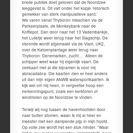
brede publiek doet geloven dat de Noordzee
leeggevist is. Dit valt onder het kopje ‘retorisch
gemekker van sterk manipulatieve aard.’
We varen vanaf Thyboron misschien via de
Parkeerplaats, de Monkeybank naar de
Koffiepot. Dan door naar het 13 Vadembankje,
het Lulletje weer terug naar het Slagschip. De
visronde wordt afgemaakt via de Vlam, UK2,
over de Katoenplantage weer terug naar
Thyboron. Denemarken, zucht… Alleen de
schipper weet waar hij eigenlijk vaart. De
zeekaart met al die bijnamen is voor mij
abracadabra. Die kaarten zien er heel anders
uit dan mijn eigen ANWB watersportkaarten. Ik
kijk wel om mij heen, in vergeefse hoop een
herkenningspunt, zoals een kerktoren of
windmolen op de Noordzee te vinden.
Terwijl wij nog tussen de havenhoofden door
naar buiten stomen, waan ik mij al heer en
meester met een dampende pijp in mijn hoofd.
Op volle zee wordt het een stuk minder. “Waar
blijf je nou met jouw praatjes, Velzeklets?”, hoor