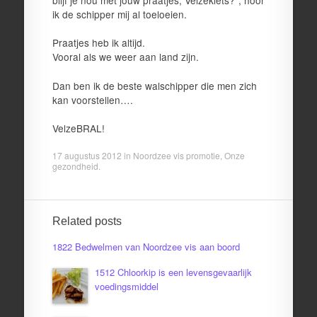
ik de schipper mij al toeloeien.
Praatjes heb ik altijd.
Vooral als we weer aan land zijn.
Dan ben ik de beste walschipper die men zich
kan voorstellen….
VelzeBRAL!
17 augustus 2012
in
Noordzee vis promotie
,
Onze
gezondheid
.
Related posts
1822 Bedwelmen van Noordzee vis aan boord
1512 Chloorkip is een levensgevaarlijk
voedingsmiddel