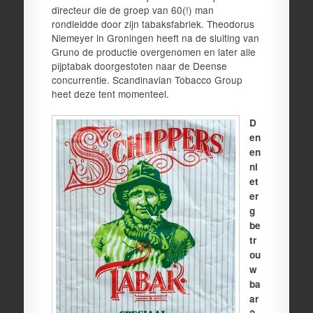
directeur die de groep van 60(!) man
rondleidde door zijn tabaksfabriek. Theodorus
Niemeyer in Groningen heeft na de sluiting van
Gruno de productie overgenomen en later alle
pijptabak doorgestoten naar de Deense
concurrentie. Scandinavian Tobacco Group
heet deze tent momenteel.
D
en
en
ni
et
er
g
be
tr
ou
w
ba
ar