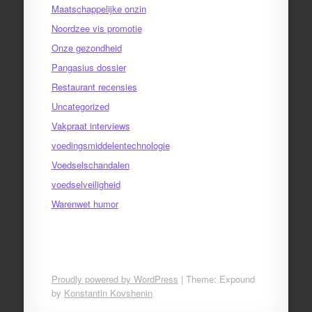
Maatschappelijke onzin
Noordzee vis promotie
Onze gezondheid
Pangasius dossier
Restaurant recensies
Uncategorized
Vakpraat interviews
voedingsmiddelentechnologie
Voedselschandalen
voedselveiligheid
Warenwet humor
Proudly powered by WordPress
|
Theme: Expound
by
Konstantin Kovshenin