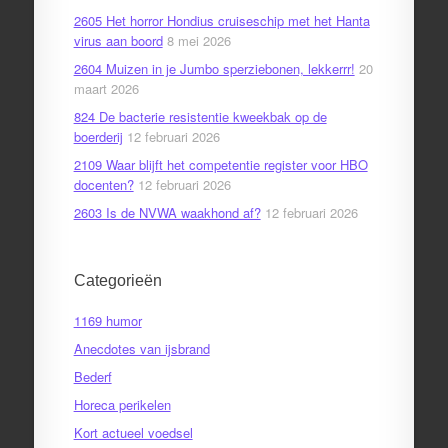
2605 Het horror Hondius cruiseschip met het Hanta
virus aan boord
8 mei 2026
2604 Muizen in je Jumbo sperziebonen, lekkerrr!
20
maart 2026
824 De bacterie resistentie kweekbak op de
boerderij
12 februari 2026
2109 Waar blijft het competentie register voor HBO
docenten?
12 februari 2026
2603 Is de NVWA waakhond af?
12 februari 2026
Categorieën
1169 humor
Anecdotes van ijsbrand
Bederf
Horeca perikelen
Kort actueel voedsel