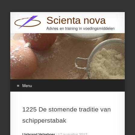
Scienta nova
Advies en training in voedingsmiddelen
Search
Menu
Skip
to
1225 De stomende traditie van
content
schipperstabak
IJsbrand Velzeboer
/
17 augustus 2012