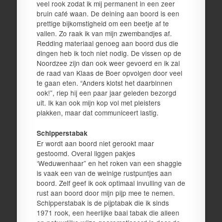
veel rook zodat ik mij permanent in een zeer
bruin café waan. De deining aan boord is een
prettige bijkomstigheid om een beetje af te
vallen. Zo raak ik van mijn zwembandjes af.
Redding materiaal genoeg aan boord dus die
dingen heb ik toch niet nodig. De vissen op de
Noordzee zijn dan ook weer gevoerd en ik zal
de raad van Klaas de Boer opvolgen door veel
te gaan eten. “Anders klotst het daarbinnen
ook!”, riep hij een paar jaar geleden bezorgd
uit. Ik kan ook mijn kop vol met pleisters
plakken, maar dat communiceert lastig.
Schipperstabak
Er wordt aan boord niet gerookt maar
gestoomd. Overal liggen pakjes
‘Weduwenhaar” en het roken van een shaggie
is vaak een van de weinige rustpuntjes aan
boord. Zelf geef ik ook optimaal invulling van de
rust aan boord door mijn pijp mee te nemen.
Schipperstabak is de pijptabak die ik sinds
1971 rook, een heerlijke baai tabak die alleen