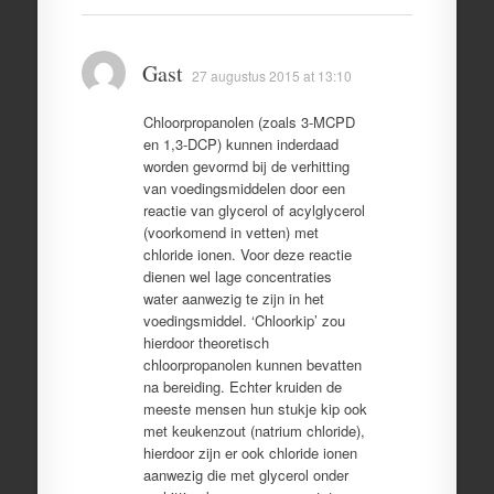
Gast
27 augustus 2015 at 13:10
Chloorpropanolen (zoals 3-MCPD
en 1,3-DCP) kunnen inderdaad
worden gevormd bij de verhitting
van voedingsmiddelen door een
reactie van glycerol of acylglycerol
(voorkomend in vetten) met
chloride ionen. Voor deze reactie
dienen wel lage concentraties
water aanwezig te zijn in het
voedingsmiddel. ‘Chloorkip’ zou
hierdoor theoretisch
chloorpropanolen kunnen bevatten
na bereiding. Echter kruiden de
meeste mensen hun stukje kip ook
met keukenzout (natrium chloride),
hierdoor zijn er ook chloride ionen
aanwezig die met glycerol onder