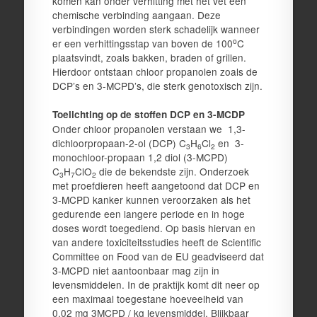
komen kan onder verhitting met het vet een
chemische verbinding aangaan. Deze
verbindingen worden sterk schadelijk wanneer
o
er een verhittingsstap van boven de 100
C
plaatsvindt, zoals bakken, braden of grillen.
Hierdoor ontstaan chloor propanolen zoals de
DCP’s en 3-MCPD’s, die sterk genotoxisch zijn.
Toelichting op de stoffen DCP en 3-MCDP
Onder chloor propanolen verstaan we 1,3-
dichloorpropaan-2-ol (DCP) C
H
Cl
en 3-
3
6
2
monochloor-propaan 1,2 diol (3-MCPD)
C
H
ClO
die de bekendste zijn. Onderzoek
3
7
2
met proefdieren heeft aangetoond dat DCP en
3-MCPD kanker kunnen veroorzaken als het
gedurende een langere periode en in hoge
doses wordt toegediend. Op basis hiervan en
van andere toxiciteitsstudies heeft de Scientific
Committee on Food van de EU geadviseerd dat
3-MCPD niet aantoonbaar mag zijn in
levensmiddelen. In de praktijk komt dit neer op
een maximaal toegestane hoeveelheid van
0.02 mg 3MCPD / kg levensmiddel. Blijkbaar