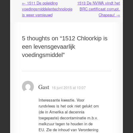
←
1511 De opleiding
1513 De NVWA vindt het
Post
voedingsmiddelentechnologie
BRC certificaat corrupt.
navigation
is weer vernieuwd
Chapeau!
→
5 thoughts on “
1512 Chloorkip is
een levensgevaarlijk
voedingsmiddel
”
Gast
16 juni 2015 at 10:07
Interessante kwestie. Voor
rundvlees is het ook niet gelukt om
(de in Amerika al decennia
toegepaste) decontaminatie m.b.v.
melkzuur tegen te houden in de
EU. Zie de inhoud van Verordening