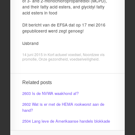
of 3- and 2-monochloropropanediol (MCPD),
and their fatty acid esters, and glycidyl fatty
acid esters in food
Dit bericht van de EFSA dat op 17 mei 2016
gepubliceerd werd zegt genoeg!
IJsbrand
14 juni 2015
in
Kort actueel voedsel
,
Noordzee vis
promotie
,
Onze gezondheid
,
voedselveiligheid
.
Related posts
2603 Is de NVWA waakhond af?
2602 Wat is er met de HEMA rookworst aan de
hand?
2504 Lang leve de Amerikaanse handels blokkade