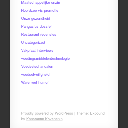
Maatschappelijke onzin
Noordzee vis promotie
Onze gezondheid
Pangasius dossier
Restaurant recensies
Uncategorized
Vakpraat interviews
voedingsmiddelentechnologie
Voedselschandalen
voedselveiligheid
Warenwet humor
Proudly powered by WordPress
|
Theme: Expound
by
Konstantin Kovshenin