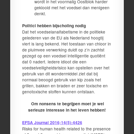
wordt in het voormalig Oostblok harder
geklooid met het voedsel dan menigeen
denkt.
Politici hebben bijscholing nodig
Dat het voedselanalfabetisme in de politieke
gelederen van de EU als Nederland hoogtij
viert is lang bekend. Het toestaan van chloor in
de pluimvee verwerking duidt op z’n zachtst
gezegd op een voedsel intelligentie quotiënt
dat 0 nadert. Iedere idioot die een
voedselveiligheidsrisico kan opstellen over het
gebruik van dit wondermiddel ziet dat bij
normaal beoogd gebruik van kip zoals het
grillen, bakken en braden er zeer toxische en
genotoxische stoffen kunnen ontstaan.
Om nonsens te begrijpen moet je wel
serieuze interesse in het leven hebben!
EFSA Journal 2016;14(5):4426
Risks for human health related to the presence