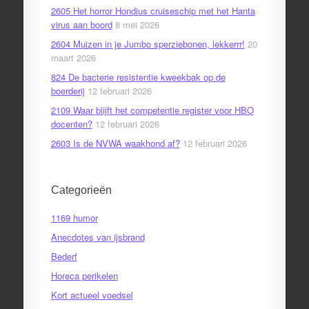
2605 Het horror Hondius cruiseschip met het Hanta
virus aan boord
8 mei 2026
2604 Muizen in je Jumbo sperziebonen, lekkerrr!
20
maart 2026
824 De bacterie resistentie kweekbak op de
boerderij
12 februari 2026
2109 Waar blijft het competentie register voor HBO
docenten?
12 februari 2026
2603 Is de NVWA waakhond af?
12 februari 2026
Categorieën
1169 humor
Anecdotes van ijsbrand
Bederf
Horeca perikelen
Kort actueel voedsel