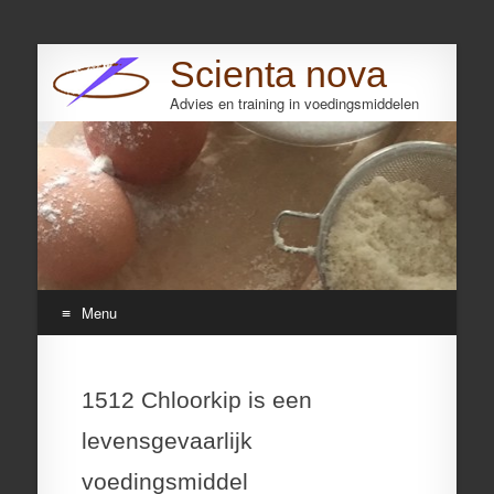
Scienta nova
Advies en training in voedingsmiddelen
Search
Menu
Skip
to
1512 Chloorkip is een
content
levensgevaarlijk
voedingsmiddel