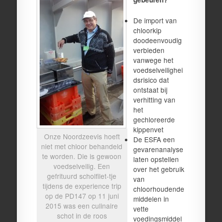
De import van
chloorkip
doodeenvoudig
verbieden
vanwege het
voedselveilighei
dsrisico dat
ontstaat bij
verhitting van
het
gechloreerde
kippenvet
Onze Noordzeevis hoeft
De ESFA een
niet met chloor behandeld
gevarenanalyse
te worden. Die is gewoon
laten opstellen
voedselveilig. Een
over het gebruik
gefrituurd scholfilet-tje
van
tijdens de experience trip
chloorhoudende
op de PD147 op 11 juni
middelen in
2015 was een culinaire
vette
schot in de roos
voedingsmiddel