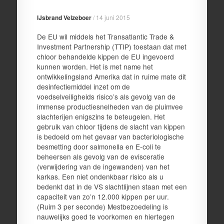
IJsbrand Velzeboer
/
14 juni 2015
De EU wil middels het Transatlantic Trade &
Investment Partnership (TTIP) toestaan dat met
chloor behandelde kippen de EU ingevoerd
kunnen worden. Het is met name het
ontwikkelingsland Amerika dat in ruime mate dit
desinfectiemiddel inzet om de
voedselveiligheids risico’s als gevolg van de
immense productiesnelheden van de pluimvee
slachterijen enigszins te beteugelen. Het
gebruik van chloor tijdens de slacht van kippen
is bedoeld om het gevaar van bacteriologische
besmetting door salmonella en E-coli te
beheersen als gevolg van de evisceratie
(verwijdering van de ingewanden) van het
karkas. Een niet ondenkbaar risico als u
bedenkt dat in de VS slachtlijnen staan met een
capaciteit van zo’n 12.000 kippen per uur.
(Ruim 3 per seconde) Mestbezoedeling is
nauwelijks goed te voorkomen en hiertegen