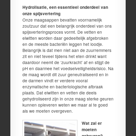
Hydrolisatie, een essentieel onderdeel van
onze spijsvertering
Onze maagsappen bevatten voornamelijk
zoutzuur dat een belangrijk onderdeel van ons
spijsverteringsproces vormt. De vetten en
eiwitten worden daar gedeeltelijk afgebroken
en de meeste bacteriën leggen het loodje.
Belangrijk is dat men niet aan de zuurremmers
zit en niet teveel tijdens het eten drinkt want
daardoor neemt de ‘zuurkracht’ af en stijgt de
pH en daarmee het voedselveiligheidsrisico. Na
de maag wordt dit zuur geneutraliseerd en in
de darmen vindt er verdere vooral
enzymatische en bacteriologische afbraak
plaats. Dat eiwitten en vetten die deels
gehydroliseerd zijn in onze maag sterke geuren
kunnen opleveren weten we maar al te goed
als we moeten overgeven.
Wat zal er
moeten
gebeuren?