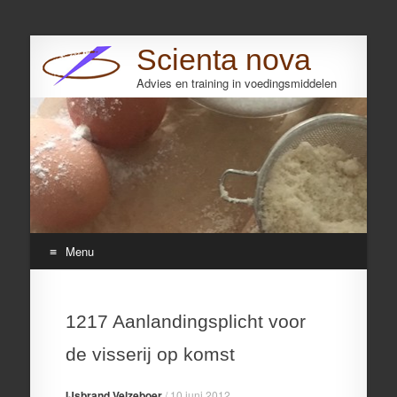
Scienta nova
Advies en training in voedingsmiddelen
Search
Menu
Skip
to
1217 Aanlandingsplicht voor
content
de visserij op komst
IJsbrand Velzeboer
/
10 juni 2012