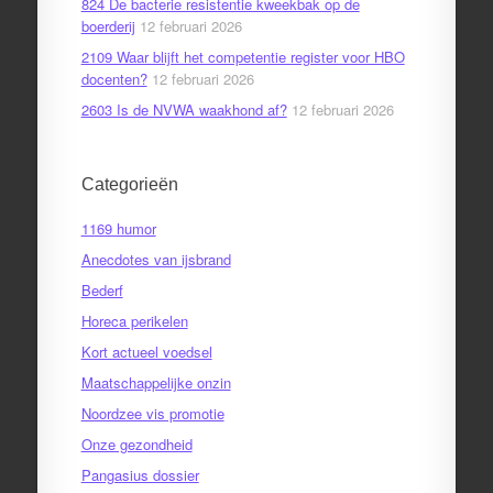
824 De bacterie resistentie kweekbak op de
boerderij
12 februari 2026
2109 Waar blijft het competentie register voor HBO
docenten?
12 februari 2026
2603 Is de NVWA waakhond af?
12 februari 2026
Categorieën
1169 humor
Anecdotes van ijsbrand
Bederf
Horeca perikelen
Kort actueel voedsel
Maatschappelijke onzin
Noordzee vis promotie
Onze gezondheid
Pangasius dossier