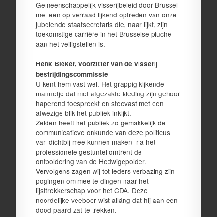
Gemeenschappelijk visserijbeleid door Brussel
met een op verraad lijkend optreden van onze
jubelende staatsecretaris die, naar lijkt, zijn
toekomstige carrière in het Brusselse pluche
aan het veiligstellen is.
Henk Bleker, voorzitter van de visserij
bestrijdingscommissie
U kent hem vast wel. Het grappig kijkende
mannetje dat met afgezakte kleding zijn gehoor
haperend toespreekt en steevast met een
afwezige blik het publiek inkijkt.
Zelden heeft het publiek zo gemakkelijk de
communicatieve onkunde van deze politicus
van dichtbij mee kunnen maken na het
professionele gestuntel omtrent de
ontpoldering van de Hedwigepolder.
Vervolgens zagen wij tot ieders verbazing zijn
pogingen om mee te dingen naar het
lijsttrekkerschap voor het CDA. Deze
noordelijke veeboer wist alláng dat hij aan een
dood paard zat te trekken.