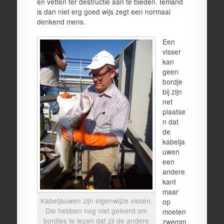
en vetten ter destructie aan te bieden. Iemand
is dan niet erg goed wijs zegt een normaal
denkend mens.
Een
visser
kan
geen
bordje
bij zijn
net
plaatse
n dat
de
kabelja
uwen
een
andere
kant
maar
Kabeljauwen zijn eigenwijze vissen.
op
Die hebben nog niet geleerd om
moeten
bordjes te lezen dat zij de andere
zwemm