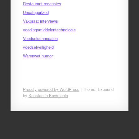
Restaurant recensies
Uncategorized
Vakpraat interviews
voedingsmiddelentechnologie
Voedselschandalen
voedselveiligheid
Warenwet humor
Proudly powered by WordPress
|
Theme: Expound
by
Konstantin Kovshenin