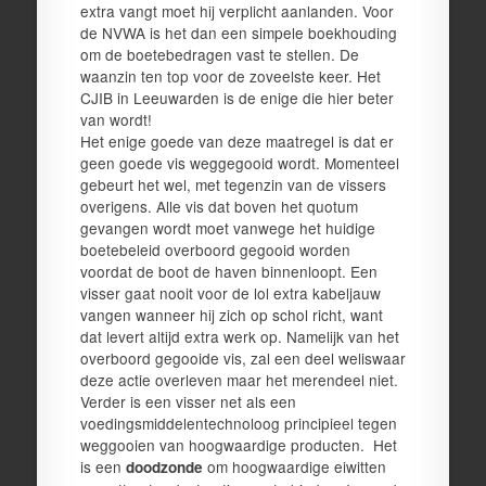
extra vangt moet hij verplicht aanlanden. Voor
de NVWA is het dan een simpele boekhouding
om de boetebedragen vast te stellen. De
waanzin ten top voor de zoveelste keer. Het
CJIB in Leeuwarden is de enige die hier beter
van wordt!
Het enige goede van deze maatregel is dat er
geen goede vis weggegooid wordt. Momenteel
gebeurt het wel, met tegenzin van de vissers
overigens. Alle vis dat boven het quotum
gevangen wordt moet vanwege het huidige
boetebeleid overboord gegooid worden
voordat de boot de haven binnenloopt. Een
visser gaat nooit voor de lol extra kabeljauw
vangen wanneer hij zich op schol richt, want
dat levert altijd extra werk op. Namelijk van het
overboord gegooide vis, zal een deel weliswaar
deze actie overleven maar het merendeel niet.
Verder is een visser net als een
voedingsmiddelentechnoloog principieel tegen
weggooien van hoogwaardige producten. Het
is een
om hoogwaardige eiwitten
doodzonde