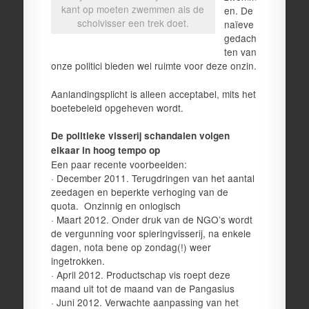
kant op moeten zwemmen als de
en. De
scholvisser een trek doet.
naïeve
gedach
ten van
onze politici bieden wel ruimte voor deze onzin.
Aanlandingsplicht is alleen acceptabel, mits het
boetebeleid opgeheven wordt.
De politieke visserij schandalen volgen
elkaar in hoog tempo op
Een paar recente voorbeelden:
· December 2011. Terugdringen van het aantal
zeedagen en beperkte verhoging van de
quota. Onzinnig en onlogisch
· Maart 2012. Onder druk van de NGO’s wordt
de vergunning voor spieringvisserij, na enkele
dagen, nota bene op zondag(!) weer
ingetrokken.
· April 2012. Productschap vis roept deze
maand uit tot de maand van de Pangasius
· Juni 2012. Verwachte aanpassing van het