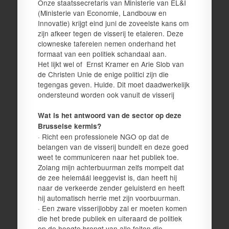
Onze staatssecretaris van Ministerie van EL&I
(Ministerie van Economie, Landbouw en
Innovatie) krijgt eind juni de zoveelste kans om
zijn afkeer tegen de visserij te etaleren. Deze
clowneske taferelen nemen onderhand het
formaat van een politiek schandaal aan.
Het lijkt wel of Ernst Kramer en Arie Slob van
de Christen Unie de enige politici zijn die
tegengas geven. Hulde. Dit moet daadwerkelijk
ondersteund worden ook vanuit de visserij
Wat is het antwoord van de sector op deze
Brusselse kermis?
· Richt een professionele NGO op dat de
belangen van de visserij bundelt en deze goed
weet te communiceren naar het publiek toe.
Zolang mijn achterbuurman zelfs mompelt dat
de zee helemáál leeggevist is, dan heeft hij
naar de verkeerde zender geluisterd en heeft
hij automatisch herrie met zijn voorbuurman.
· Een zware visserijlobby zal er moeten komen
die het brede publiek en uiteraard de politiek
op de hoogte brengt van alle feiten die