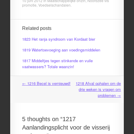
10 juni 2012
in
Maatschappelijke onzin
,
Noordzee vis
promotie
,
Voedselschandalen
.
Related posts
1823 Het ranja syndroom van Kordaat bier
1819 Watertoevoeging aan voedingsmiddelen
1817 Middeltjes tegen stinkende en vuile
vaatwassers? Totale waanzin!
←
1216 Becel is vernieuwd!
1218 Afval ophalen om de
Post
drie weken is vragen om
navigation
problemen
→
5 thoughts on “
1217
Aanlandingsplicht voor de visserij