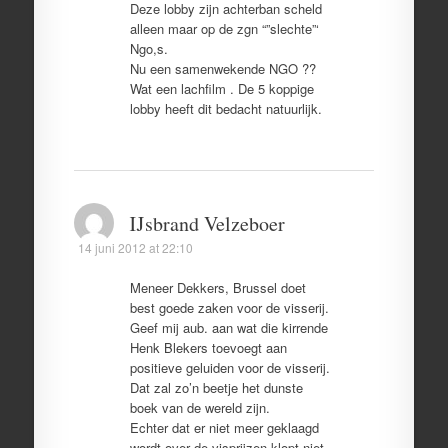
Deze lobby zijn achterban scheld
alleen maar op de zgn “”slechte”‘
Ngo,s.
Nu een samenwekende NGO ??
Wat een lachfilm . De 5 koppige
lobby heeft dit bedacht natuurlijk.
IJsbrand Velzeboer
14 juni 2012 at 22:10
Meneer Dekkers, Brussel doet
best goede zaken voor de visserij.
Geef mij aub. aan wat die kirrende
Henk Blekers toevoegt aan
positieve geluiden voor de visserij.
Dat zal zo’n beetje het dunste
boek van de wereld zijn.
Echter dat er niet meer geklaagd
wordt over de visprijzen klopt niet