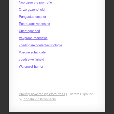
Noordzee vis promotie
Onze gezondheid
Pangasius dossier
Restaurant recensies
Uncategorized
Vakpraat interviews
voedingsmiddelentechnologie
Voedselschandalen
voedselveiligheid
Warenwet humor
Proudly powered by WordPress
|
Theme: Expound
by
Konstantin Kovshenin