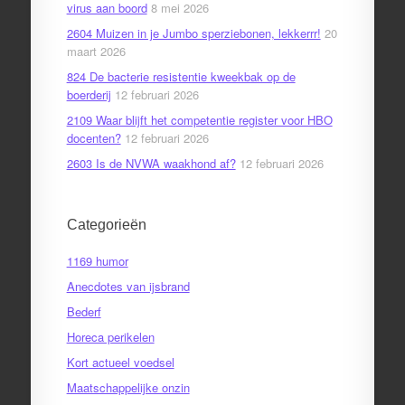
virus aan boord
8 mei 2026
2604 Muizen in je Jumbo sperziebonen, lekkerrr!
20
maart 2026
824 De bacterie resistentie kweekbak op de
boerderij
12 februari 2026
2109 Waar blijft het competentie register voor HBO
docenten?
12 februari 2026
2603 Is de NVWA waakhond af?
12 februari 2026
Categorieën
1169 humor
Anecdotes van ijsbrand
Bederf
Horeca perikelen
Kort actueel voedsel
Maatschappelijke onzin