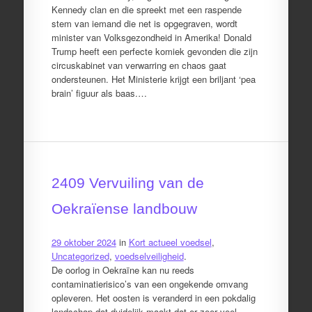
Kennedy clan en die spreekt met een raspende
stem van iemand die net is opgegraven, wordt
minister van Volksgezondheid in Amerika! Donald
Trump heeft een perfecte komiek gevonden die zijn
circuskabinet van verwarring en chaos gaat
ondersteunen. Het Ministerie krijgt een briljant ‘pea
brain’ figuur als baas.…
2409 Vervuiling van de
Oekraïense landbouw
29 oktober 2024
in
Kort actueel voedsel
,
Uncategorized
,
voedselveiligheid
.
De oorlog in Oekraïne kan nu reeds
contaminatierisico’s van een ongekende omvang
opleveren. Het oosten is veranderd in een pokdalig
landschap dat duidelijk maakt dat er zeer veel