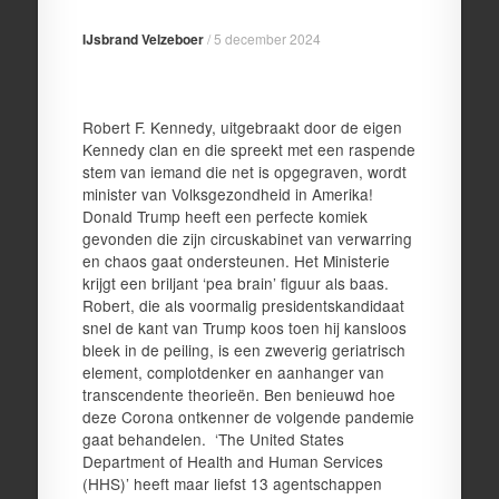
IJsbrand Velzeboer
/
5 december 2024
Robert F. Kennedy, uitgebraakt door de eigen
Kennedy clan en die spreekt met een raspende
stem van iemand die net is opgegraven, wordt
minister van Volksgezondheid in Amerika!
Donald Trump heeft een perfecte komiek
gevonden die zijn circuskabinet van verwarring
en chaos gaat ondersteunen. Het Ministerie
krijgt een briljant ‘pea brain’ figuur als baas.
Robert, die als voormalig presidentskandidaat
snel de kant van Trump koos toen hij kansloos
bleek in de peiling, is een zweverig geriatrisch
element, complotdenker en aanhanger van
transcendente theorieën. Ben benieuwd hoe
deze Corona ontkenner de volgende pandemie
gaat behandelen. ‘The United States
Department of Health and Human Services
(HHS)’ heeft maar liefst 13 agentschappen