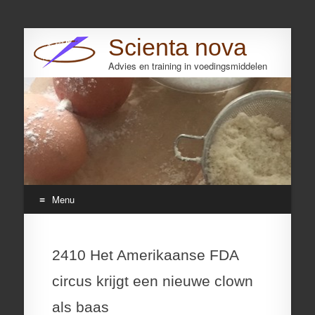
Scienta nova
Advies en training in voedingsmiddelen
Search
Menu
Skip
to
2410 Het Amerikaanse FDA
content
circus krijgt een nieuwe clown
als baas