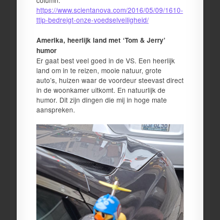
column:
https://www.scientanova.com/2016/05/09/1610-
ttip-bedreigt-onze-voedselveiligheid/
Amerika, heerlijk land met ‘Tom & Jerry’
humor
Er gaat best veel goed in de VS. Een heerlijk
land om in te reizen, mooie natuur, grote
auto’s, huizen waar de voordeur steevast direct
in de woonkamer uitkomt. En natuurlijk de
humor. Dit zijn dingen die mij in hoge mate
aanspreken.