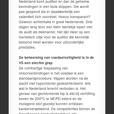
Nederland komt auditen en dan de geheime
bevindingen in een kluis stoppen. Die wordt
pas geopend als er daadwerkelijk een
calamiteit zich voordoet. Hoezo transparant?
Gewoon achterbaks in goed Nederlands. Drie
dagen lang door een klein fabriekje lopen met
de audit als dekmantel. Het lijkt meer op een
toeristisch uitje voor de auditor die kennelijk
beloond moet worden voor uitzonderlijke
prestaties.
De beheersing van voedselveiligheid is in de
VS een slechte grap
De ruimhartige toepassing van
chloorverbindingen in het voedsel is een
standaardprocedure. Kippen worden na de
slacht met hypochloriet gedesinfecteerd. Iets
wat in Nederland terecht verboden is. Het
gevaar van gechloreerde kip is dat bij verhitting
o
boven de 200
C er MCPD esters en de
mutagene stof glucidyl kunnen ontstaan,
kankerverwekkend. De competenties binnen de
Amerikaanse productiebedrijven zijn