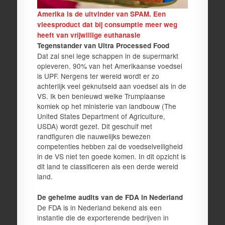
Amerika is de uitvinder van SPAM. Een
vleesproduct dat bij consumptie meer weg
heeft van vrijwillige euthanasie
Tegenstander van Ultra Processed Food
Dat zal snel lege schappen in de supermarkt
opleveren. 90% van het Amerikaanse voedsel
is UPF. Nergens ter wereld wordt er zo
achterlijk veel geknutseld aan voedsel als in de
VS. Ik ben benieuwd welke Trumpiaanse
komiek op het ministerie van landbouw (The
United States Department of Agriculture,
USDA) wordt gezet. Dit geschuif met
randfiguren die nauwelijks bewezen
competenties hebben zal de voedselveiligheid
in de VS niet ten goede komen. In dit opzicht is
dit land te classificeren als een derde wereld
land.
De geheime audits van de FDA in Nederland
De FDA is in Nederland bekend als een
instantie die de exporterende bedrijven in