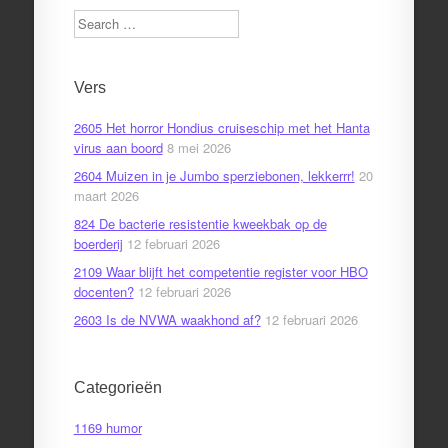
Search
Vers
2605 Het horror Hondius cruiseschip met het Hanta
virus aan boord
8 mei 2026
2604 Muizen in je Jumbo sperziebonen, lekkerrr!
20
maart 2026
824 De bacterie resistentie kweekbak op de
boerderij
12 februari 2026
2109 Waar blijft het competentie register voor HBO
docenten?
12 februari 2026
2603 Is de NVWA waakhond af?
12 februari 2026
Categorieën
1169 humor