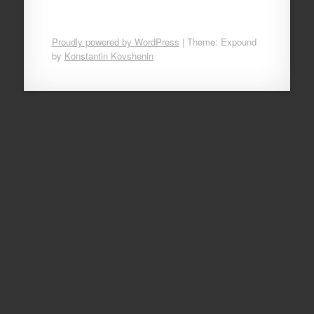
Proudly powered by WordPress
|
Theme: Expound
by
Konstantin Kovshenin