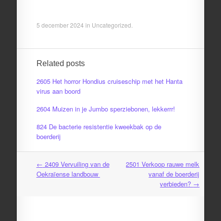
5 december 2024
in
Uncategorized
.
Related posts
2605 Het horror Hondius cruiseschip met het Hanta
virus aan boord
2604 Muizen in je Jumbo sperziebonen, lekkerrr!
824 De bacterie resistentie kweekbak op de
boerderij
←
2409 Vervuiling van de
2501 Verkoop rauwe melk
Post
Oekraïense landbouw
vanaf de boerderij
navigation
verbieden?
→