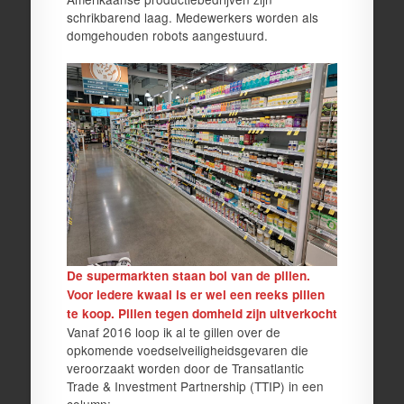
schrikbarend laag. Medewerkers worden als
domgehouden robots aangestuurd.
De supermarkten staan bol van de pillen.
Voor iedere kwaal is er wel een reeks pillen
te koop. Pillen tegen domheid zijn uitverkocht
Vanaf 2016 loop ik al te gillen over de
opkomende voedselveiligheidsgevaren die
veroorzaakt worden door de Transatlantic
Trade & Investment Partnership (TTIP) in een