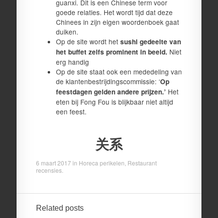
guanxi. Dit is een Chinese term voor
goede relaties. Het wordt tijd dat deze
Chinees in zijn eigen woordenboek gaat
duiken.
Op de site wordt het
sushi gedeelte van
Niet
het buffet zelfs prominent in beeld.
erg handig
Op de site staat ook een mededeling van
de klantenbestrijdingscommissie: ‘
Op
Het
feestdagen gelden andere prijzen.’
eten bij Fong Fou is blijkbaar niet altijd
een feest.
关系
6 maart 2017
in
Horeca perikelen
,
Restaurant
recensies
.
Related posts