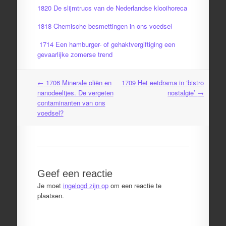
1820 De slijmtrucs van de Nederlandse klooihoreca
1818 Chemische besmettingen in ons voedsel
1714 Een hamburger- of gehaktvergiftiging een
gevaarlijke zomerse trend
←
1706 Minerale oliën en
1709 Het eetdrama in ‘bistro
Post
nanodeeltjes. De vergeten
nostalgie’
→
navigation
contaminanten van ons
voedsel?
Geef een reactie
Je moet
ingelogd zijn op
om een reactie te
plaatsen.