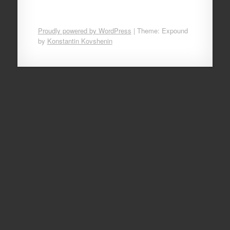
Proudly powered by WordPress
|
Theme: Expound
by
Konstantin Kovshenin