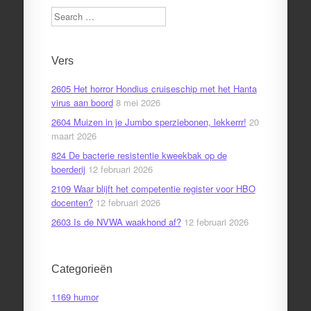
Search
Vers
2605 Het horror Hondius cruiseschip met het Hanta
virus aan boord
8 mei 2026
2604 Muizen in je Jumbo sperziebonen, lekkerrr!
20
maart 2026
824 De bacterie resistentie kweekbak op de
boerderij
12 februari 2026
2109 Waar blijft het competentie register voor HBO
docenten?
12 februari 2026
2603 Is de NVWA waakhond af?
12 februari 2026
Categorieën
1169 humor