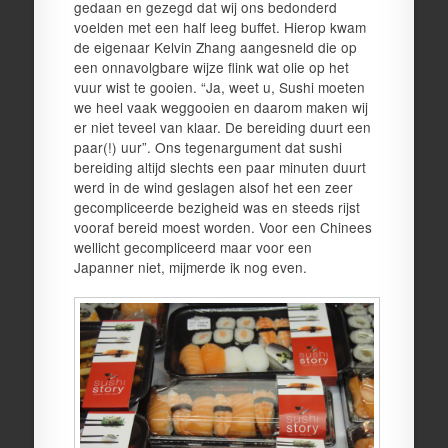
gedaan en gezegd dat wij ons bedonderd
voelden met een half leeg buffet. Hierop kwam
de eigenaar Kelvin Zhang aangesneld die op
een onnavolgbare wijze flink wat olie op het
vuur wist te gooien. “Ja, weet u, Sushi moeten
we heel vaak weggooien en daarom maken wij
er niet teveel van klaar. De bereiding duurt een
paar(!) uur”. Ons tegenargument dat sushi
bereiding altijd slechts een paar minuten duurt
werd in de wind geslagen alsof het een zeer
gecompliceerde bezigheid was en steeds rijst
vooraf bereid moest worden. Voor een Chinees
wellicht gecompliceerd maar voor een
Japanner niet, mijmerde ik nog even.