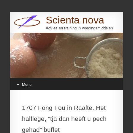
Scienta nova
Advies en training in voedingsmiddelen
Search
Menu
Skip
to
1707 Fong Fou in Raalte. Het
content
halflege, “tja dan heeft u pech
gehad” buffet