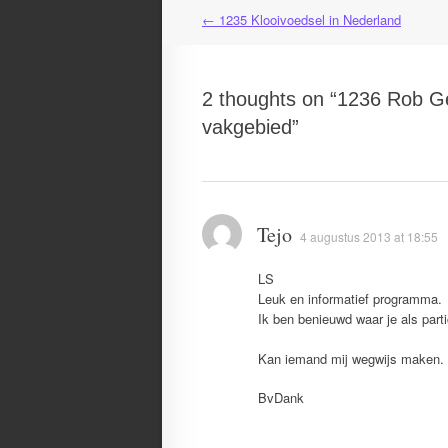
←
1235 Klooivoedsel in Nederland
Post
navigation
2 thoughts on “
1236 Rob Geu
vakgebied
”
Tejo
4 augustus 2013 at 18:55
LS
Leuk en informatief programma.
Ik ben benieuwd waar je als part
Kan iemand mij wegwijs maken.
BvDank