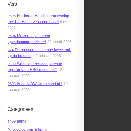
Vers
2605 Het horror Hondius cruiseschip
met het Hanta virus aan boord
8 mei
2026
2604 Muizen in je Jumbo
sperziebonen, lekkerrr!
20 maart 2026
824 De bacterie resistentie kweekbak
op de boerderij
12 februari 2026
2109 Waar blijft het competentie
register voor HBO docenten?
12
februari 2026
j
2603 Is de NVWA waakhond af?
12
februari 2026
Categorieën
r
1169 humor
e
Anecdotes van ijsbrand