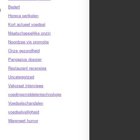
Bederf
g
Horeca perikelen
Kort actueel voedsel
Maatschappelijke onzin
e
Noordzee vis promotie
Onze gezondheid
Pangasius dossier
Restaurant recensies
Uncategorized
Vakpraat interviews
voedingsmiddelentechnologie
Voedselschandalen
voedselveiligheid
Warenwet humor