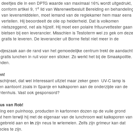
deeltjes die in een DPTG waarde van maximaal 16% wordt uitgedrukt,
e
conform artikel 9, 1
lid van Warenwetbesluit Bereiding en behandelin
van levensmiddelen, moet iemand van de regiekamer hem maar eens
vertellen. Hij beoordeelt de olie op helderheid. Dat is volkomen
nietszeggend, net als hijzelf. Hij moet een polaire frituurvettester gaan
bietsen bij een leverancier. Misschien is Testoterm wel zo gek om dez
gratis te leveren. De leverancier uit Borne fietst niet meer in de
roodjeszaak aan de rand van het gemoedelijke centrum trekt de aandacht
 gratis lunchen in ruil voor een sticker. Zo werkt het bij de Smaakpolitie.
inden.
en!
schijnsel, dat wel interessant uitziet maar zeker geen UV-C lamp is
aantoont zoals in Spanje en kalksporen aan de onderzijde van de
ntenhuis. Vast ook gesponsord?
eus van Rob!
ling een puinhoop, producten in kartonnen dozen op de vuile grond
t hem terwijl hij met de eigenaar van de lunchroom wat kalksporen van
uitgebreid aan en
zijn neus te wriemelen. Zelfs zijn grimeur kan dat
in
cies te zijn.