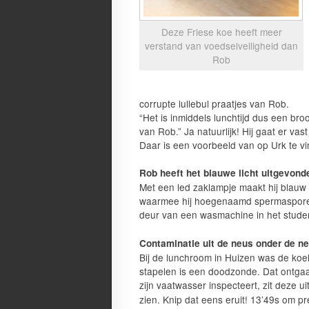
Deze Friese koe heeft meer
verstand van voedselveiligheid dan
Rob
corrupte lullebul praatjes van Rob.
“Het is inmiddels lunchtijd dus een b
van Rob.” Ja natuurlijk! Hij gaat er vast
Daar is een voorbeeld van op Urk te v
Rob heeft het blauwe licht uitgevond
Met een led zaklampje maakt hij blauw 
waarmee hij hoegenaamd spermasporen 
deur van een wasmachine in het stude
Contaminatie uit de neus onder de n
Bij de lunchroom in Huizen was de koe
stapelen is een doodzonde. Dat ontgaa
zijn vaatwasser inspecteert, zit deze 
zien. Knip dat eens eruit! 13’49s om pre