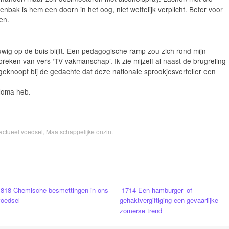
nbak is hem een doorn in het oog, niet wettelijk verplicht. Beter voor
en.
wig op de buis blijft. Een pedagogische ramp zou zich rond mijn
eken van vers ‘TV-vakmanschap’. Ik zie mijzelf al naast de brugreling
geknoopt bij de gedachte dat deze nationale sprookjesverteller een
ploma heb.
 actueel voedsel
,
Maatschappelijke onzin
.
1818 Chemische besmettingen in ons
1714 Een hamburger- of
voedsel
gehaktvergiftiging een gevaarlijke
zomerse trend