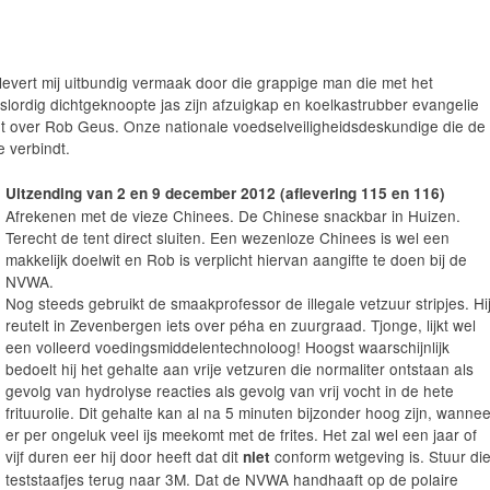
levert mij uitbundig vermaak door die grappige man die met het
slordig dichtgeknoopte jas zijn afzuigkap en koelkastrubber evangelie
het over Rob Geus. Onze nationale voedselveiligheidsdeskundige die de
 verbindt.
Uitzending van 2 en 9 december 2012 (aflevering 115 en 116)
Afrekenen met de vieze Chinees. De Chinese snackbar in Huizen.
Terecht de tent direct sluiten. Een wezenloze Chinees is wel een
makkelijk doelwit en Rob is verplicht hiervan aangifte te doen bij de
NVWA.
Nog steeds gebruikt de smaakprofessor de illegale vetzuur stripjes. Hi
reutelt in Zevenbergen iets over péha en zuurgraad. Tjonge, lijkt wel
een volleerd voedingsmiddelentechnoloog! Hoogst waarschijnlijk
bedoelt hij het gehalte aan vrije vetzuren die normaliter ontstaan als
gevolg van hydrolyse reacties als gevolg van vrij vocht in de hete
frituurolie. Dit gehalte kan al na 5 minuten bijzonder hoog zijn, wannee
er per ongeluk veel ijs meekomt met de frites. Het zal wel een jaar of
vijf duren eer hij door heeft dat dit
conform wetgeving is. Stuur di
niet
teststaafjes terug naar 3M. Dat de NVWA handhaaft op de polaire