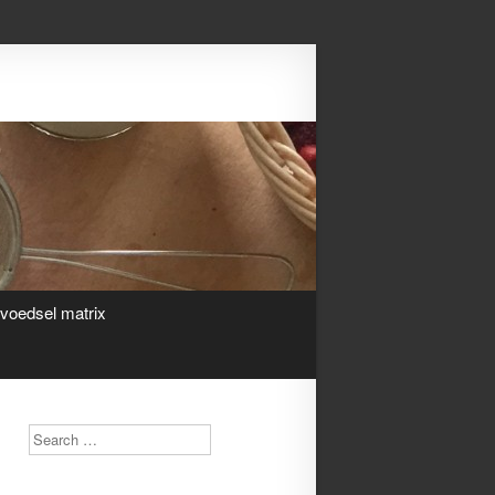
Search
ivoedsel matrix
Search