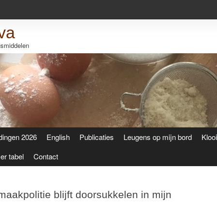
va
ngsmiddelen
dingen 2026
English
Publicaties
Leugens op mijn bord
Kloo
r tabel
Contact
kpolitie blijft doorsukkelen in mijn