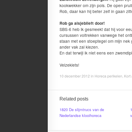
kookwekker om zijn pols. De open prulle
Rob, daar kan hij beter zelf in gaan zitt
Rob ga alsjeblieft door!
SBS-6 heb ik gesmeekt dat hij voor eeu
cursussen voltrekken vanwege het ontbr
staan met een stoeptegel om mijn nek 
ander vak zal kiezen.
En dat terwijl ik niet eens een zwemdi
Velzeklets!
10 december 2012
in
Horeca perikelen
,
Kort
Related posts
1820 De slijmtrucs van de
Nederlandse klooihoreca