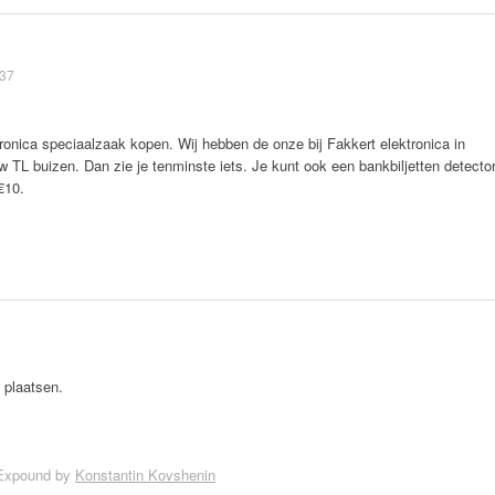
:37
ronica speciaalzaak kopen. Wij hebben de onze bij Fakkert elektronica in
w TL buizen. Dan zie je tenminste iets. Je kunt ook een bankbiljetten detecto
€10.
 plaatsen.
Expound by
Konstantin Kovshenin