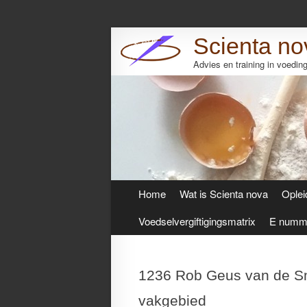
Scienta no
Advies en training in voedi
Skip
Home
Wat is Scienta nova
Oplei
to
content
Voedselvergiftigingsmatrix
E numme
1236 Rob Geus van de Smaa
vakgebied