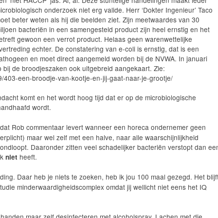
icrobiologisch onderzoek niet erg valide. Herr ‘Dokter Ingenieur’ Taco
oet beter weten als hij die beelden ziet. Zijn meetwaardes van 30
iljoen bacteriën in een samengesteld product zijn heel ernstig en het
etreft gewoon een verrot product. Helaas geen warenwettelijke
vertreding echter. De constatering van e-coli is ernstig, dat is een
athogeen en moet direct aangemeld worden bij de NVWA. In januari
 bij de broodjeszaken ook uitgebreid aangekaart. Zie:
9/403-een-broodje-van-kootje-en-jij-gaat-naar-je-grootje/
dacht komt en het wordt hoog tijd dat er op de microbiologische
handhaafd wordt.
s dat Rob commentaar levert wanneer een horeca ondernemer geen
erplicht) maar wel zelf met een halve, naar alle waarschijnlijkheid
ndloopt. Daaronder zitten veel schadelijker bacteriën verstopt dan ee
jk
heeft.
niet
ing. Daar heb je niets te zoeken, heb ik jou 100 maal gezegd. Het blijf
udie minderwaardigheidscomplex omdat jij wellicht niet eens het IQ
n handen maar zelf desinfecteren met alcoholspray. Lachen met die