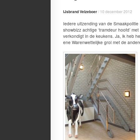
IJsbrand Velzeboer
/
10 december 2012
Iedere uitzending van de Smaakpolitie 
showbizz achtige ‘tramdeur hoofd’ met 
verkondigt in de keukens. Ja, ik heb 
ene Warenwettelijke grol met de andere