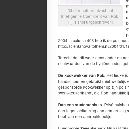
m
Dit dier noteert alvast het
m
Intelligentie Coefficiënt van Rob.
m
Hij is snel uitgeschreven!
b
o
p
2004 in column 403 heb ik de puinhoop
http://scientanova.tothem.nl/2004/01/1
Terecht dat dit weer eens onder de aan
richtwaardes van de hygiënecodes ge
Het leuke i
De kookwekker van Rob.
handschoenen gebruikt (niet wettelijk v
gesponsorde kookwekker op zijn pols ro
‘werk-keukenhand’, die Rob nadrukkeli
Privé huishoud
Dan een studentenhuis.
een tegemoetkoming aan een ernstig st
hebt van een aanrechtdoekje.
Hij gaat zij
Lunchroom Zevenbergen.