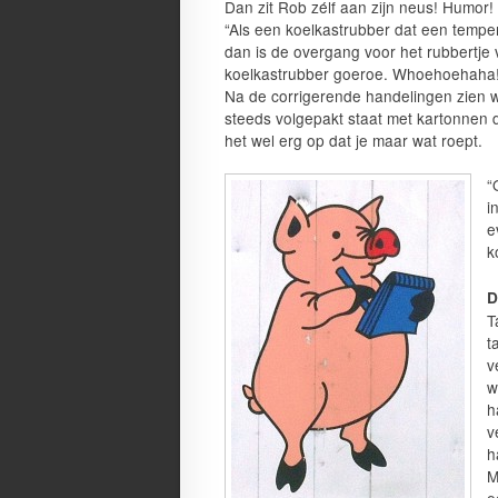
Dan zit Rob zélf aan zijn neus! Humor!
“Als een koelkastrubber dat een temp
dan is de overgang voor het rubbertje v
koelkastrubber goeroe. Whoehoehaha! Zi
Na de corrigerende handelingen zien wij 
steeds volgepakt staat met kartonnen do
het wel erg op dat je maar wat roept.
“
i
e
k
D
T
t
v
w
h
v
h
M
e