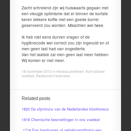
Zacht schreiend zijn wij huiswaarts gegaan met
een vleugje optimisme dat er binnen de kortste
keren lekkere koffie met een goede borrel
geserveerd zou worden. Misschien wel twee.
Ik heb niet eens durven vragen of de
hygiënecode wel correct zou zijn ingevuld en of
men geen last had van ongedierte.
Van het laatste zal men geen last meer hebben
Wij komen er niet meer.
18 november 2012
in
Horeca perikelen
,
Kort actueel
voedsel
,
Restaurant recensies
.
Related posts
1820 De slijmtrucs van de Nederlandse klooihoreca
1818 Chemische besmettingen in ons voedsel
1714 Een hamburger- of gehaktvergiftiging een