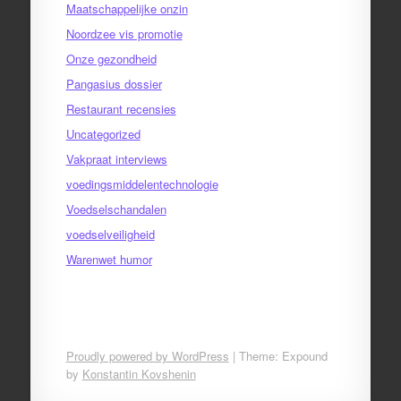
Maatschappelijke onzin
Noordzee vis promotie
Onze gezondheid
Pangasius dossier
Restaurant recensies
Uncategorized
Vakpraat interviews
voedingsmiddelentechnologie
Voedselschandalen
voedselveiligheid
Warenwet humor
Proudly powered by WordPress
|
Theme: Expound
by
Konstantin Kovshenin