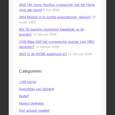
2605 Het horror Hondius cruiseschip met het Hanta
virus aan boord
8 mei 2026
2604 Muizen in je Jumbo sperziebonen, lekkerrr!
20
maart 2026
824 De bacterie resistentie kweekbak op de
boerderij
12 februari 2026
2109 Waar blijft het competentie register voor HBO
docenten?
12 februari 2026
2603 Is de NVWA waakhond af?
12 februari 2026
Categorieën
1169 humor
Anecdotes van ijsbrand
Bederf
Horeca perikelen
Kort actueel voedsel