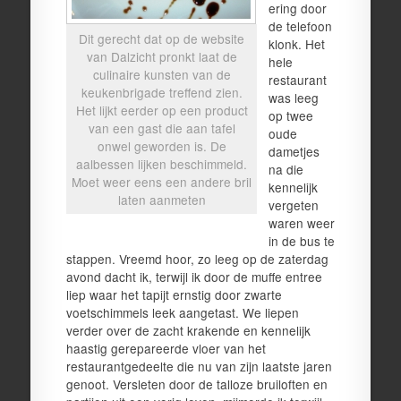
ering door
de telefoon
Dit gerecht dat op de website
klonk. Het
van Dalzicht pronkt laat de
hele
culinaire kunsten van de
restaurant
keukenbrigade treffend zien.
was leeg
Het lijkt eerder op een product
op twee
van een gast die aan tafel
oude
onwel geworden is. De
dametjes
aalbessen lijken beschimmeld.
na die
Moet weer eens een andere bril
kennelijk
laten aanmeten
vergeten
waren weer
in de bus te
stappen. Vreemd hoor, zo leeg op de zaterdag
avond dacht ik, terwijl ik door de muffe entree
liep waar het tapijt ernstig door zwarte
voetschimmels leek aangetast. We liepen
verder over de zacht krakende en kennelijk
haastig gerepareerde vloer van het
restaurantgedeelte die nu van zijn laatste jaren
genoot. Versleten door de talloze bruiloften en