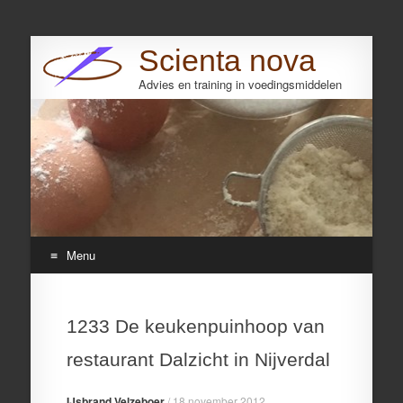
Scienta nova
Advies en training in voedingsmiddelen
Search
Menu
Skip
to
1233 De keukenpuinhoop van
content
restaurant Dalzicht in Nijverdal
IJsbrand Velzeboer
/
18 november 2012