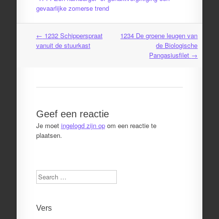
gevaarlijke zomerse trend
←
1232 Schipperspraat
1234 De groene leugen van
Post
vanuit de stuurkast
de Biologische
navigation
Pangasiusfilet
→
Geef een reactie
Je moet
ingelogd zijn op
om een reactie te
plaatsen.
Search
Vers