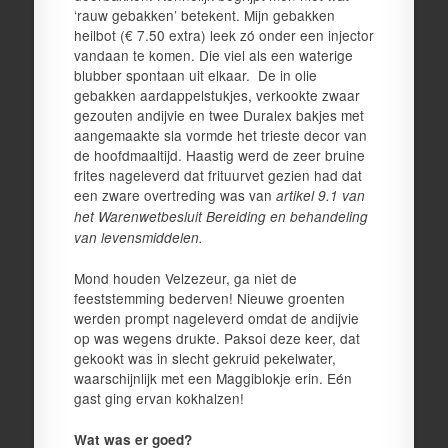
‘rauw gebakken’ betekent. Mijn gebakken
heilbot (€ 7.50 extra) leek zó onder een injector
vandaan te komen. Die viel als een waterige
blubber spontaan uit elkaar. De in olie
gebakken aardappelstukjes, verkookte zwaar
gezouten andijvie en twee Duralex bakjes met
aangemaakte sla vormde het trieste decor van
de hoofdmaaltijd. Haastig werd de zeer bruine
frites nageleverd dat frituurvet gezien had dat
een zware overtreding was van
artikel 9.1 van
het Warenwetbesluit Bereiding en behandeling
van levensmiddelen.
Mond houden Velzezeur, ga niet de
feeststemming bederven! Nieuwe groenten
werden prompt nageleverd omdat de andijvie
op was wegens drukte. Paksoi deze keer, dat
gekookt was in slecht gekruid pekelwater,
waarschijnlijk met een Maggiblokje erin. Eén
gast ging ervan kokhalzen!
Wat was er goed?