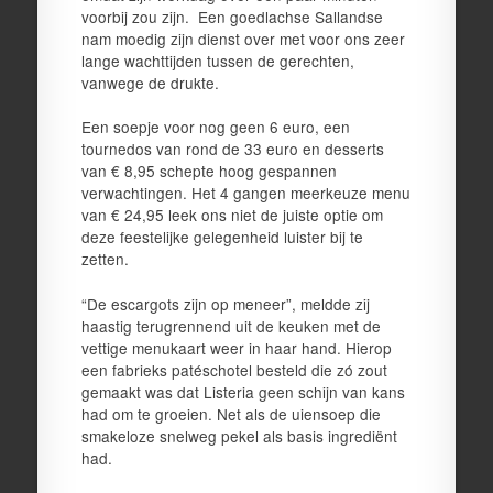
voorbij zou zijn. Een goedlachse Sallandse
nam moedig zijn dienst over met voor ons zeer
lange wachttijden tussen de gerechten,
vanwege de drukte.
Een soepje voor nog geen 6 euro, een
tournedos van rond de 33 euro en desserts
van € 8,95 schepte hoog gespannen
verwachtingen. Het 4 gangen meerkeuze menu
van € 24,95 leek ons niet de juiste optie om
deze feestelijke gelegenheid luister bij te
zetten.
“De escargots zijn op meneer”, meldde zij
haastig terugrennend uit de keuken met de
vettige menukaart weer in haar hand. Hierop
een fabrieks patéschotel besteld die zó zout
gemaakt was dat Listeria geen schijn van kans
had om te groeien. Net als de uiensoep die
smakeloze snelweg pekel als basis ingrediënt
had.