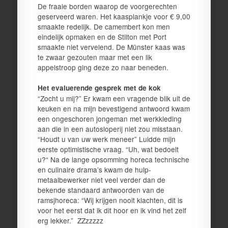
De fraaie borden waarop de voorgerechten
geserveerd waren. Het kaasplankje voor € 9,00
smaakte redelijk. De camembert kon men
eindelijk opmaken en de Stilton met Port
smaakte niet vervelend. De Münster kaas was
te zwaar gezouten maar met een lik
appelstroop ging deze zo naar beneden.
Het evaluerende gesprek met de kok
“Zocht u mij?” Er kwam een vragende blik uit de
keuken en na mijn bevestigend antwoord kwam
een ongeschoren jongeman met werkkleding
aan die in een autosloperij niet zou misstaan.
“Houdt u van uw werk meneer” Luidde mijn
eerste optimistische vraag. “Uh, wat bedoelt
u?“ Na de lange opsomming horeca technische
en culinaire drama’s kwam de hulp-
metaalbewerker niet veel verder dan de
bekende standaard antwoorden van de
ramsjhoreca: “Wij krijgen nooit klachten, dit is
voor het eerst dat ik dit hoor en ik vind het zelf
erg lekker.” ZZzzzzz