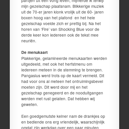
partijen uit een vorig leven, mijmerde ik terwijl
mijn gezelschap plaatsnam. Blikkerige muziek
uit de 70-er jaren klonk vrolijk uit de 60- jaren
boxen hoog van het plafond en het hele
gezelschap voelde zich er prettig bij. Na het
horen van ‘Fire’ van Shocking Blue voor de
derde keer kon iedereen ook de tekst mee
neuriën.
De menukaart
Plakkerige, gelamineerde menukaarten werden
uitgedeeld, met ook het herfstmenu om
iedereen meteen in de stemming te brengen.
Pangasius werd trots op de kaart vermeld. Dit
had voor ons al meteen het ontruimingsbevel
moeten zijn. Dit werd door mij en het
gezelschap genegeerd en de nooduitgangen
werden met rust gelaten. Dat hebben wij
geweten.
Een goedgemutste kelner nam de drankjes op
en bediende ons erg vriendelijk, waarschijnlijk
omdat zijn werkdag over een paar minuten