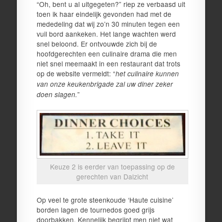
“Oh, bent u al uitgegeten?” riep ze verbaasd uit
toen ik haar eindelijk gevonden had met de
mededeling dat wij zo’n 30 minuten tegen een
vuil bord aankeken. Het lange wachten werd
snel beloond. Er ontvouwde zich bij de
hoofdgerechten een culinaire drama die men
niet snel meemaakt in een restaurant dat trots
op de website vermeldt: “
het culinaire kunnen
van onze keukenbrigade zal uw diner zeker
”
doen slagen.
Keuze 2 is eerder van toepassing op de
gerechten van Dalzicht
Op veel te grote steenkoude ‘Haute cuisine’
borden lagen de tournedos goed grijs
doorbakken. Kennelijk begrijpt men niet wat