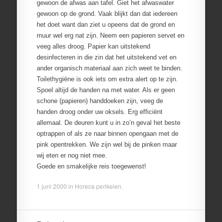
gewoon de afwas aan tafel. Giet het afwaswater
gewoon op de grond. Vaak blijkt dan dat iedereen
het doet want dan ziet u opeens dat de grond en
muur wel erg nat zijn. Neem een papieren servet en
veeg alles droog. Papier kan uitstekend
desinfecteren in die zin dat het uitstekend vet en
ander organisch materiaal aan zich weet te binden.
Toilethygiëne is ook iets om extra alert op te zijn.
Spoel altijd de handen na met water. Als er geen
schone (papieren) handdoeken zijn, veeg de
handen droog onder uw oksels. Erg efficiënt
allemaal. De deuren kunt u in zo’n geval het beste
optrappen of als ze naar binnen opengaan met de
pink opentrekken. We zijn wel bij de pinken maar
wij eten er nog niet mee.
Goede en smakelijke reis toegewenst!
1 juni 2000
in
Horeca perikelen
.