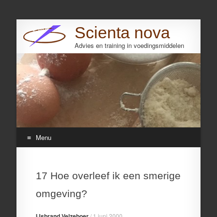
Scienta nova
Advies en training in voedingsmiddelen
Search
Menu
Skip
to
17 Hoe overleef ik een smerige
content
omgeving?
IJsbrand Velzeboer
/
1 juni 2000