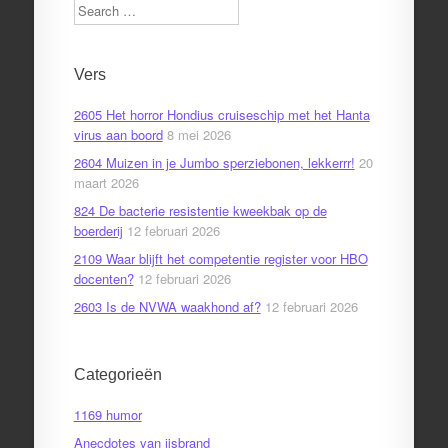
Search
Vers
2605 Het horror Hondius cruiseschip met het Hanta
virus aan boord
8 mei 2026
2604 Muizen in je Jumbo sperziebonen, lekkerrr!
20
maart 2026
824 De bacterie resistentie kweekbak op de
boerderij
12 februari 2026
2109 Waar blijft het competentie register voor HBO
docenten?
12 februari 2026
2603 Is de NVWA waakhond af?
12 februari 2026
Categorieën
1169 humor
Anecdotes van ijsbrand