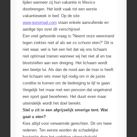
lijden wanneer zij hun vakantie in Mexico
doorbrengen. Het leidt vaak tot een eerste
vakantieweek in bed. Op de site
www.gonomad.com
staan enkele aanvullende en
aardige tips over dit verschijnsel.
Een veel gehoorde vraag is:”Neemt onze weerstand
tegen ziektes niet af als we zo schoon eten?” Dit is
niet waar, wel is het een feit dat wij ons lichaam
niet optimaal trainen wanneer wij het niet af en toe
blootstellen aan een dreiging. Het lichaam wordt
een beetje lui. Als dan de nood aan de man is heeft
het lichaam iets meer tijd nodig om in de juiste
conditie te komen om de bedreiging te lijf te gaan.
Vergelijk het maar met een persoon dat ongetraind
een sport gaat beoefenen. Het duurt even maar
uiteindelijk wordt het doel bereikt.
Stel u zit in een afgrijselijk smerige tent. Wat
gaat u eten?
Kies altijd voor verwarmde gerechten. Dit om twee
redenen. Ten eerste worden de schadelijke
bacteriën door het verhitten uitgeschakeld,