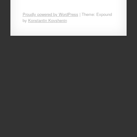
Proudly powered by WordPress
|
Theme: Expound
by
Konstantin Kovshenin