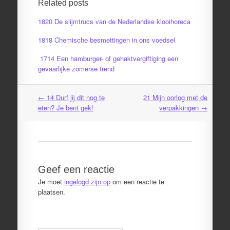
Related posts
1820 De slijmtrucs van de Nederlandse klooihoreca
1818 Chemische besmettingen in ons voedsel
1714 Een hamburger- of gehaktvergiftiging een
gevaarlijke zomerse trend
←
14 Durf jij dit nog te
21 Mijn oorlog met de
Post
eten? Je bent gek!
verpakkingen
→
navigation
Geef een reactie
Je moet
ingelogd zijn op
om een reactie te
plaatsen.