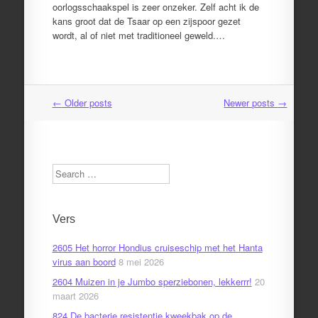
oorlogsschaakspel is zeer onzeker. Zelf acht ik de
kans groot dat de Tsaar op een zijspoor gezet
wordt, al of niet met traditioneel geweld.…
←
Older posts
Newer posts
→
Post
navigation
Search
Vers
2605 Het horror Hondius cruiseschip met het Hanta
virus aan boord
8 mei 2026
2604 Muizen in je Jumbo sperziebonen, lekkerrr!
20
maart 2026
824 De bacterie resistentie kweekbak op de