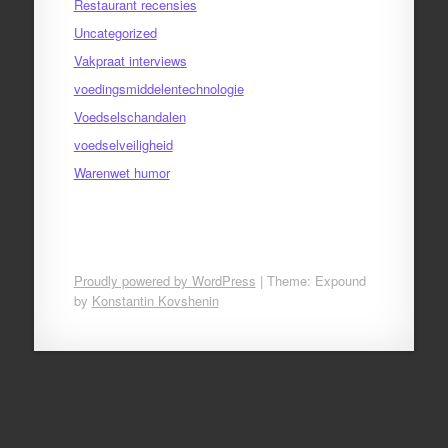
Restaurant recensies
Uncategorized
Vakpraat interviews
voedingsmiddelentechnologie
Voedselschandalen
voedselveiligheid
Warenwet humor
Proudly powered by WordPress
|
Theme: Expound
by
Konstantin Kovshenin