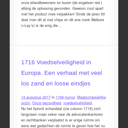
onze eilandbewoners en buren (de engelsen red.)
alláng de oplossing gevonden. Gewoon zout apart
met het product mee verpakken! Sinds de jaren 50
doet men dit al met chips en dit ene merk Walkers
(=Lay’s) is de enig die…
1716 Voedselveiligheid in
Europa. Een verhaal met veel
los zand en losse eindjes
14 augustus 2017
in
1169 humor
,
Maatschappelijke
onzin
,
Onze gezondheid
,
voedselveiligheid
.
Nu het fipronil schandaal (zie column 1715) zich
langzaam maar zeker naar de advocatenkantoren
en rechtbanken verplaatst is er enige ruimte om
eens wat gedachten de ruimte te geven hoe het nu