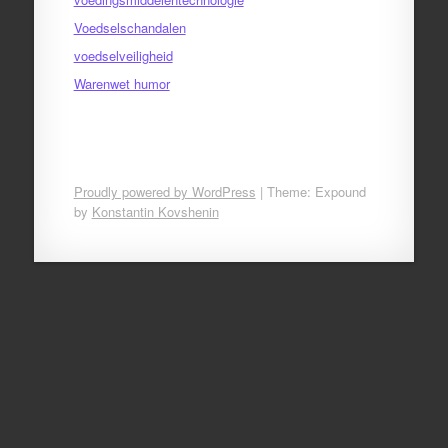
Voedselschandalen
voedselveiligheid
Warenwet humor
Proudly powered by WordPress
|
Theme: Expound
by
Konstantin Kovshenin