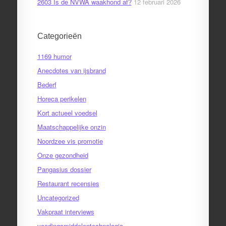
2603 Is de NVWA waakhond af?
12 februari 2026
Categorieën
1169 humor
Anecdotes van ijsbrand
Bederf
Horeca perikelen
Kort actueel voedsel
Maatschappelijke onzin
Noordzee vis promotie
Onze gezondheid
Pangasius dossier
Restaurant recensies
Uncategorized
Vakpraat interviews
voedingsmiddelentechnologie