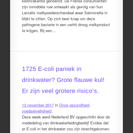
kerstvakantie genoemd. De Franse consumenten
zijn inmiddels ruw ontwaakt als gevolg van hun
Lactalis melkpoederschandaal waar Salmonella in
blijkt te zitten. Op zich best knap om deze
pathogene bacterie in een verhit droog melkproduct
te krijgen. Bij een…
1725 E-coli paniek in
drinkwater? Grote flauwe kul!
Er zijn veel grotere risico’s.
13 november 2017
in
Onze gezondheid
,
voedselveiligheid
.
Deze week werd Nederland BV opgeschrikt door de
mededeling van drinkwaterleidingbedrijf Evides dat
er E-coli in het drinkwater zou zijn terechtgekomen.