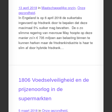
13 april 2018
in
Maatschappelijke onzin
,
Onze
gezondheid
.
In Engeland is op 6 april 2018 de suikertaks
ingevoerd op frisdrank door te bepalen dat deze
maximaal 5% suiker mag bevatten. De o zo
slimme regering van mevrouw May hoopte op deze
manier zo’n € 735 miljoen aan belasting binnen te
kunnen harken maar de frisdrankindustrie is haar te
slim af door hybride frisdrank…
1806 Voedselveiligheid en de
prijzenoorlog in de
supermarkten
5 maart 2018
in
Onze gezondheid
,