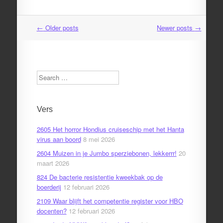
←
Older posts
Newer posts
→
Post
navigation
Search
Vers
2605 Het horror Hondius cruiseschip met het Hanta
virus aan boord
8 mei 2026
2604 Muizen in je Jumbo sperziebonen, lekkerrr!
20
maart 2026
824 De bacterie resistentie kweekbak op de
boerderij
12 februari 2026
2109 Waar blijft het competentie register voor HBO
docenten?
12 februari 2026