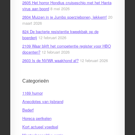
2605 Het horror Hondius cruiseschip met het Hanta
virus aan boord
8 mei 2026
2604 Muizen in je Jumbo sperziebonen, lekkerrr!
20
maart 2026
824 De bacterie resistentie kweekbak op de
boerderij
12 februari 2026
2109 Waar blijft het competentie register voor HBO
docenten?
12 februari 2026
2603 Is de NVWA waakhond af?
12 februari 2026
Categorieën
1169 humor
Anecdotes van ijsbrand
Bederf
Horeca perikelen
Kort actueel voedsel