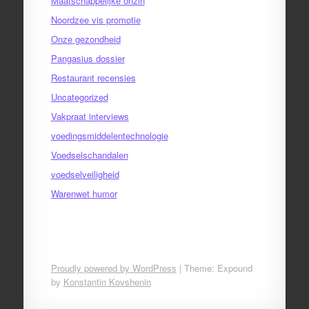
Maatschappelijke onzin
Noordzee vis promotie
Onze gezondheid
Pangasius dossier
Restaurant recensies
Uncategorized
Vakpraat interviews
voedingsmiddelentechnologie
Voedselschandalen
voedselveiligheid
Warenwet humor
Proudly powered by WordPress
|
Theme: Expound
by
Konstantin Kovshenin