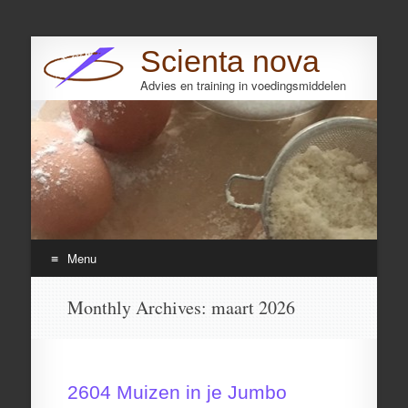
Scienta nova
Advies en training in voedingsmiddelen
Search
Menu
Skip
Monthly Archives:
maart 2026
to
content
2604 Muizen in je Jumbo