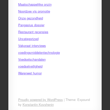
Maatschappelijke onzin
Noordzee vis promotie
Onze gezondheid
Pangasius dossier
Restaurant recensies
Uncategorized
Vakpraat interviews
voedingsmiddelentechnologie
Voedselschandalen
voedselveiligheid
Warenwet humor
Proudly powered by WordPress
|
Theme: Expound
by
Konstantin Kovshenin