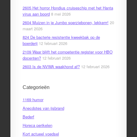
2605 Het horror Hondius cruiseschip met het Hanta
virus aan boord
8 mei 2026
2604 Muizen in je Jumbo sperziebonen, lekkerrr!
20
maart 2026
824 De bacterie resistentie kweekbak op de
boerderij
12 februari 2026
2109 Waar blijft het competentie register voor HBO
docenten?
12 februari 2026
2603 Is de NVWA waakhond af?
12 februari 2026
Categorieën
1169 humor
Anecdotes van ijsbrand
Bederf
Horeca perikelen
Kort actueel voedsel