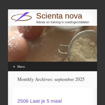
Scienta nova
Advies en training in voedingsmiddelen
Search
Menu
Skip
Monthly Archives:
september 2025
to
content
2506 Laat je 5 maal