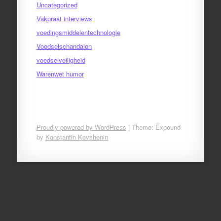
Uncategorized
Vakpraat interviews
voedingsmiddelentechnologie
Voedselschandalen
voedselveiligheid
Warenwet humor
Proudly powered by WordPress
|
Theme: Expound
by
Konstantin Kovshenin