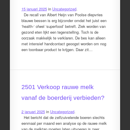
15 januari 2025
in
Uncategorized
.
De recall van Albert Heijn van Poolse diepvries
blauwe bessen is erg bijzonder omdat het juist een
‘health-‘ ofwel ‘superfood’ betreft. Ziek worden van
gezond eten lijkt een tegenstelling. Toch is de
oorzaak makkelijk te verklaren. De bes kan alleen
met intensief handcontact geoogst worden om nog
een toonbaar product te krijgen. Daar zit…
2501 Verkoop rauwe melk
vanaf de boerderij verbieden?
2 januari 2025
in
Uncategorized
.
Het bericht dat de zelfzuivelende boeren slechts
eenmaal per maand een analyse op de rauwe melk
van de melktap moeten laten uitvoeren is zeer