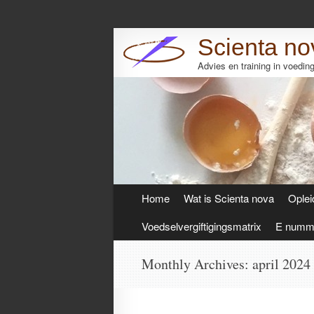
Scienta no
Advies en training in voedi
Skip
Home
Wat is Scienta nova
Oplei
to
content
Voedselvergiftigingsmatrix
E numme
Monthly Archives:
april 2024