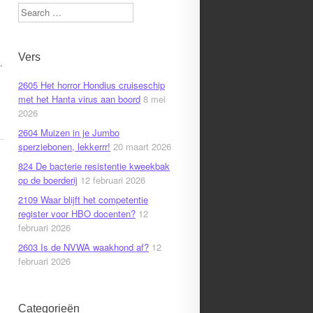
Search
Vers
.
.
2605 Het horror Hondius cruiseschip
met het Hanta virus aan boord
8 mei
2026
2604 Muizen in je Jumbo
sperziebonen, lekkerrr!
20 maart 2026
824 De bacterie resistentie kweekbak
op de boerderij
12 februari 2026
2109 Waar blijft het competentie
register voor HBO docenten?
12
februari 2026
2603 Is de NVWA waakhond af?
12
februari 2026
Categorieën