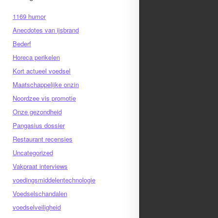
1169 humor
Anecdotes van ijsbrand
Bederf
Horeca perikelen
Kort actueel voedsel
Maatschappelijke onzin
Noordzee vis promotie
Onze gezondheid
Pangasius dossier
Restaurant recensies
Uncategorized
Vakpraat interviews
voedingsmiddelentechnologie
Voedselschandalen
voedselveiligheid