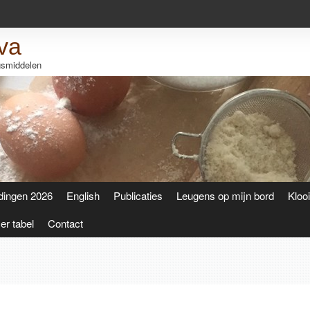
va
ngsmiddelen
dingen 2026
English
Publicaties
Leugens op mijn bord
Kloo
r tabel
Contact