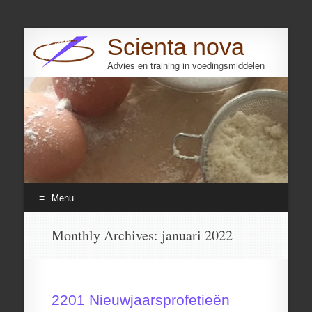
Scienta nova
Advies en training in voedingsmiddelen
Search
Menu
Skip
Monthly Archives:
januari 2022
to
content
2201 Nieuwjaarsprofetieën