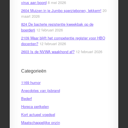
virus aan boord
8 mei 2026
2604 Muizen in je Jumbo sperziebonen, lekkerrr!
20
maart 2026
824 De bacterie resistentie kweekbak op de
boerderij
12 februari 2026
2109 Waar blijft het competentie register voor HBO
docenten?
12 februari 2026
2603 Is de NVWA waakhond af?
12 februari 2026
Categorieën
1169 humor
Anecdotes van ijsbrand
Bederf
Horeca perikelen
Kort actueel voedsel
Maatschappelijke onzin