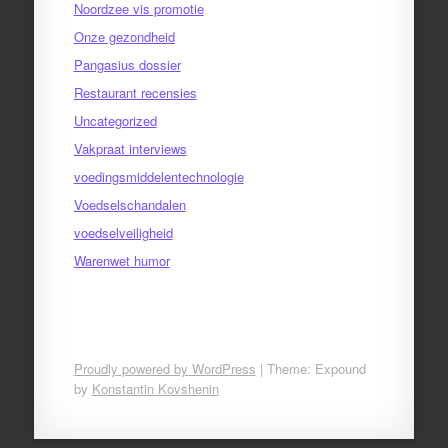
Noordzee vis promotie
Onze gezondheid
Pangasius dossier
Restaurant recensies
Uncategorized
Vakpraat interviews
voedingsmiddelentechnologie
Voedselschandalen
voedselveiligheid
Warenwet humor
Proudly powered by WordPress
|
Theme: Expound
by
Konstantin Kovshenin