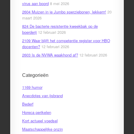
virus aan boord
8 mei 2026
2604 Muizen in je Jumbo sperziebonen, lekkerrr!
20
maart 2026
824 De bacterie resistentie kweekbak op de
boerderij
12 februari 2026
2109 Waar blijft het competentie register voor HBO
docenten?
12 februari 2026
2603 Is de NVWA waakhond af?
12 februari 2026
Categorieën
1169 humor
Anecdotes van ijsbrand
Bederf
Horeca perikelen
Kort actueel voedsel
Maatschappelijke onzin