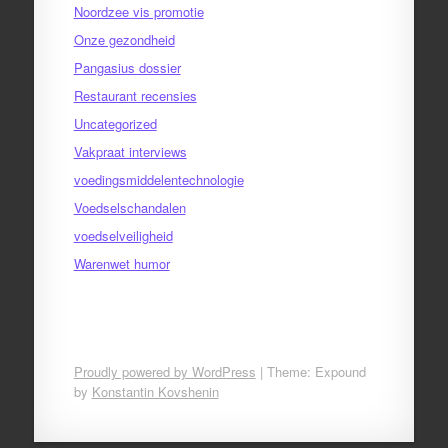
Noordzee vis promotie
Onze gezondheid
Pangasius dossier
Restaurant recensies
Uncategorized
Vakpraat interviews
voedingsmiddelentechnologie
Voedselschandalen
voedselveiligheid
Warenwet humor
Proudly powered by WordPress
|
Theme: Expound
by
Konstantin Kovshenin