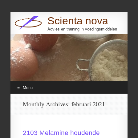
Scienta nova
Advies en training in voedingsmiddelen
Search
Menu
Skip
Monthly Archives:
februari 2021
to
content
2103 Melamine houdende