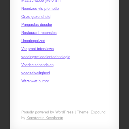
Maatschappelijke onzin
Noordzee vis promotie
Onze gezondheid
Pangasius dossier
Restaurant recensies
Uncategorized
Vakpraat interviews
voedingsmiddelentechnologie
Voedselschandalen
voedselveiligheid
Warenwet humor
Proudly powered by WordPress
|
Theme: Expound
by
Konstantin Kovshenin