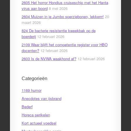
2605 Het horror Hondius cruiseschip met het Hanta
virus aan boord
8 mei 2026
2604 Muizen in je Jumbo sperziebonen, lekkerrr!
20
maart 2026
824 De bacterie resistentie kweekbak op de
boerderij
12 februari 2026
2109 Waar blijft het competentie register voor HBO
docenten?
12 februari 2026
2603 Is de NVWA waakhond af?
12 februari 2026
Categorieën
1169 humor
Anecdotes van ijsbrand
Bederf
Horeca perikelen
Kort actueel voedsel