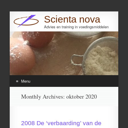
Scienta nova
Advies en training in voedingsmiddelen
Search
Menu
Skip
Monthly Archives:
oktober 2020
to
content
2008 De ‘verbaarding’ van de