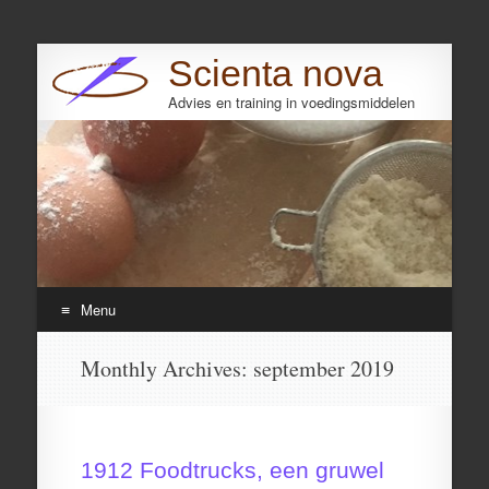
Scienta nova
Advies en training in voedingsmiddelen
Search
Menu
Skip
Monthly Archives:
september 2019
to
content
1912 Foodtrucks, een gruwel