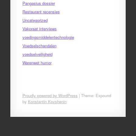
Pangasius dossier
Restaurant recensies
Uncategorized
Vakpraat interviews
voedingsmiddelentechnologie
Voedselschandalen
voedselveiligheid
Warenwet humor
Proudly powered by WordPress
|
Theme: Expound
by
Konstantin Kovshenin