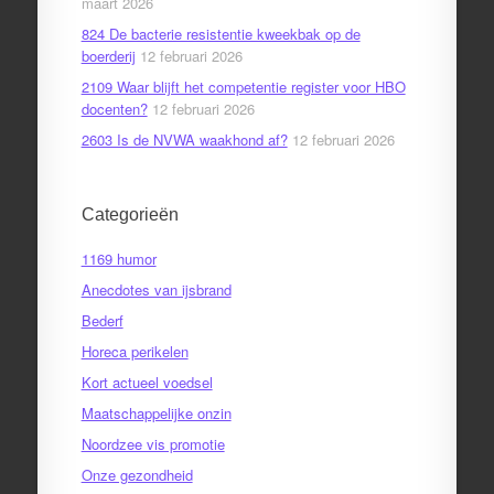
maart 2026
824 De bacterie resistentie kweekbak op de
boerderij
12 februari 2026
2109 Waar blijft het competentie register voor HBO
docenten?
12 februari 2026
2603 Is de NVWA waakhond af?
12 februari 2026
Categorieën
1169 humor
Anecdotes van ijsbrand
Bederf
Horeca perikelen
Kort actueel voedsel
Maatschappelijke onzin
Noordzee vis promotie
Onze gezondheid