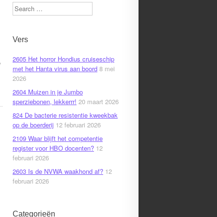
Search
Vers
2605 Het horror Hondius cruiseschip
e
met het Hanta virus aan boord
8 mei
2026
2604 Muizen in je Jumbo
sperziebonen, lekkerrr!
20 maart 2026
824 De bacterie resistentie kweekbak
op de boerderij
12 februari 2026
2109 Waar blijft het competentie
register voor HBO docenten?
12
februari 2026
2603 Is de NVWA waakhond af?
12
februari 2026
Categorieën