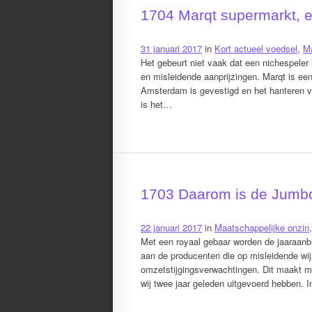
1704 Marqt supermarkt, e
31 januari 2017
in
Kort actueel voedsel
,
Ma
Het gebeurt niet vaak dat een nichespeler 
en misleidende aanprijzingen. Marqt is ee
Amsterdam is gevestigd en het hanteren van
is het…
1703 Daarom is de Jumbo
22 januari 2017
in
Maatschappelijke onzin
Met een royaal gebaar worden de jaaraanb
aan de producenten die op misleidende wij
omzetstijgingsverwachtingen. Dit maakt m
wij twee jaar geleden uitgevoerd hebben.