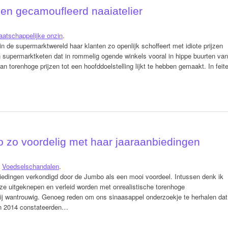
en gecamoufleerd naaiatelier
atschappelijke onzin
.
in de supermarktwereld haar klanten zo openlijk schoffeert met idiote prijzen
n supermarktketen dat in rommelig ogende winkels vooral in hippe buurten van
 torenhoge prijzen tot een hoofddoelstelling lijkt te hebben gemaakt. In feit
 zo voordelig met haar jaaraanbiedingen
,
Voedselschandalen
.
iedingen verkondigd door de Jumbo als een mooi voordeel. Intussen denk ik
ze uitgeknepen en verleid worden met onrealistische torenhoge
ij wantrouwig. Genoeg reden om ons sinaasappel onderzoekje te herhalen dat
 In 2014 constateerden…