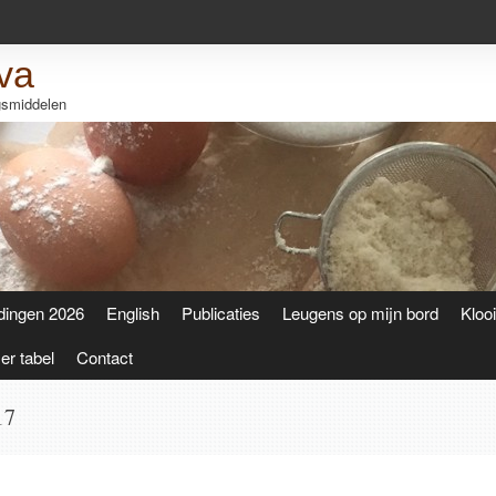
va
ngsmiddelen
dingen 2026
English
Publicaties
Leugens op mijn bord
Kloo
r tabel
Contact
17