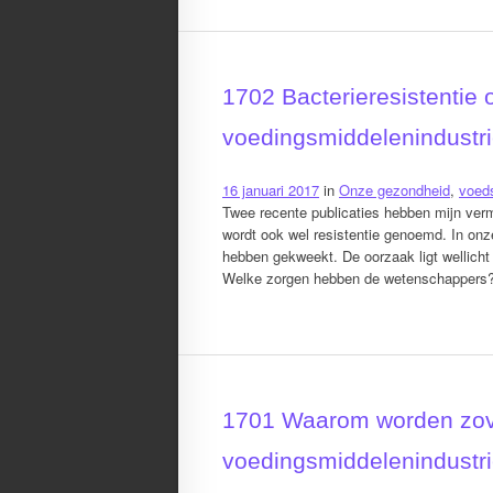
1702 Bacterieresistentie 
voedingsmiddelenindustr
16 januari 2017
in
Onze gezondheid
,
voeds
Twee recente publicaties hebben mijn vermo
wordt ook wel resistentie genoemd. In onz
hebben gekweekt. De oorzaak ligt wellicht
Welke zorgen hebben de wetenschappers
1701 Waarom worden zov
voedingsmiddelenindustri