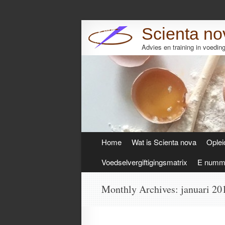
Scienta no
Advies en training in voedi
Skip
Home
Wat is Scienta nova
Oplei
to
content
Voedselvergiftigingsmatrix
E numme
Monthly Archives:
januari 20