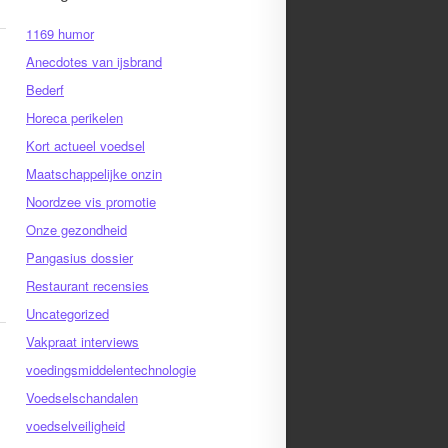
1169 humor
Anecdotes van ijsbrand
Bederf
Horeca perikelen
Kort actueel voedsel
Maatschappelijke onzin
Noordzee vis promotie
Onze gezondheid
Pangasius dossier
Restaurant recensies
Uncategorized
Vakpraat interviews
voedingsmiddelentechnologie
Voedselschandalen
voedselveiligheid