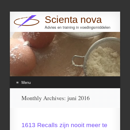
Scienta nova
Advies en training in voedingsmiddelen
Search
Menu
Skip
Monthly Archives:
juni 2016
to
content
1613 Recalls zijn nooit meer te