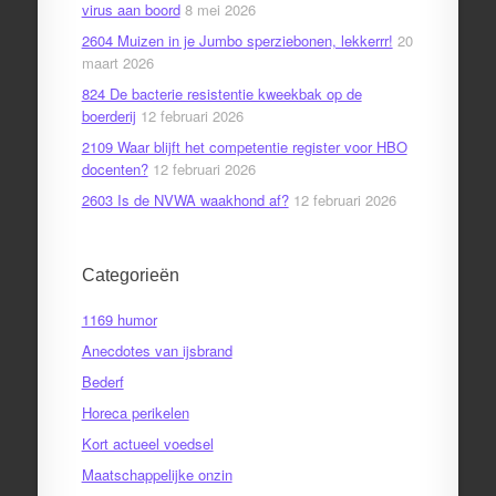
virus aan boord
8 mei 2026
2604 Muizen in je Jumbo sperziebonen, lekkerrr!
20
maart 2026
824 De bacterie resistentie kweekbak op de
boerderij
12 februari 2026
2109 Waar blijft het competentie register voor HBO
docenten?
12 februari 2026
2603 Is de NVWA waakhond af?
12 februari 2026
Categorieën
1169 humor
Anecdotes van ijsbrand
Bederf
Horeca perikelen
Kort actueel voedsel
Maatschappelijke onzin