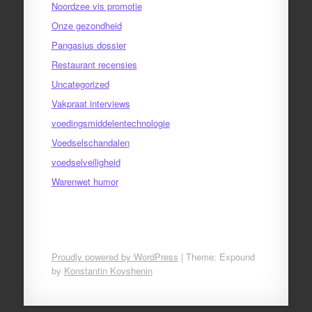
Noordzee vis promotie
Onze gezondheid
Pangasius dossier
Restaurant recensies
Uncategorized
Vakpraat interviews
voedingsmiddelentechnologie
Voedselschandalen
voedselveiligheid
Warenwet humor
Proudly powered by WordPress
|
Theme: Expound
by
Konstantin Kovshenin