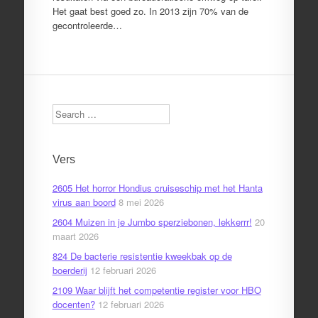
Het gaat best goed zo. In 2013 zijn 70% van de
gecontroleerde…
Search
Vers
2605 Het horror Hondius cruiseschip met het Hanta
virus aan boord
8 mei 2026
2604 Muizen in je Jumbo sperziebonen, lekkerrr!
20
maart 2026
824 De bacterie resistentie kweekbak op de
boerderij
12 februari 2026
2109 Waar blijft het competentie register voor HBO
docenten?
12 februari 2026