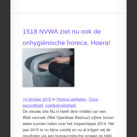
1518 NVWA ziet nu ook de
onhygiënische horeca. Hoera!
14 oktober 2015
in
Horeca perikelen
,
Onze
gezondheid
,
voedselveiligheid
.
De nieuws site Nu.nl heeft door middel van een
Wob verzoek (Wet Openbaar Bestuur) cijfers boven
water kunnen halen over het inspectiejaar 2014. Het
jaar 2015 is nu bijna voorbij en nu al krijgen wij de
resultaten via een bureaucratische omweg op tafel.