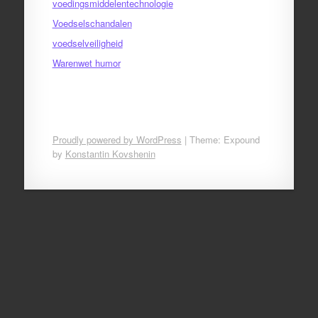
voedingsmiddelentechnologie
Voedselschandalen
voedselveiligheid
Warenwet humor
Proudly powered by WordPress
|
Theme: Expound
by
Konstantin Kovshenin