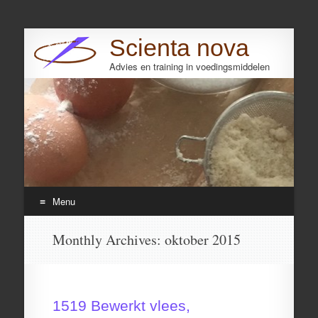
Scienta nova
Advies en training in voedingsmiddelen
Search
Menu
Skip
Monthly Archives:
oktober 2015
to
content
1519 Bewerkt vlees,