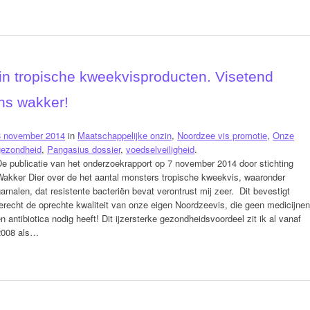
 in tropische kweekvisproducten. Visetend
ens wakker!
8 november 2014
in
Maatschappelijke onzin
,
Noordzee vis promotie
,
Onze
gezondheid
,
Pangasius dossier
,
voedselveiligheid
.
e publicatie van het onderzoekrapport op 7 november 2014 door stichting
Wakker Dier over de het aantal monsters tropische kweekvis, waaronder
arnalen, dat resistente bacteriën bevat verontrust mij zeer. Dit bevestigt
erecht de oprechte kwaliteit van onze eigen Noordzeevis, die geen medicijnen
n antibiotica nodig heeft! Dit ijzersterke gezondheidsvoordeel zit ik al vanaf
2008 als…