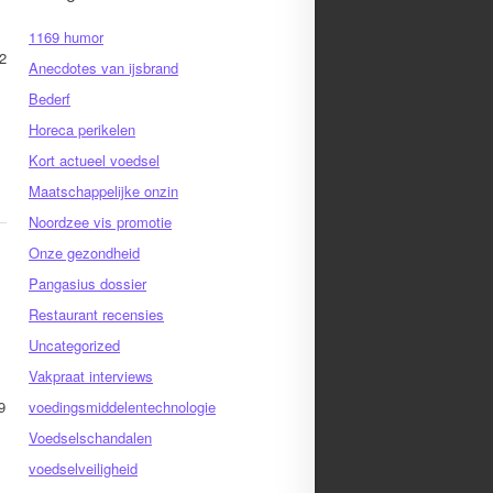
1169 humor
2
Anecdotes van ijsbrand
Bederf
Horeca perikelen
Kort actueel voedsel
Maatschappelijke onzin
Noordzee vis promotie
Onze gezondheid
Pangasius dossier
Restaurant recensies
Uncategorized
Vakpraat interviews
9
voedingsmiddelentechnologie
Voedselschandalen
voedselveiligheid