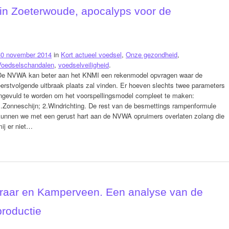
 in Zoeterwoude, apocalyps voor de
30 november 2014
in
Kort actueel voedsel
,
Onze gezondheid
,
Voedselschandalen
,
voedselveiligheid
.
De NVWA kan beter aan het KNMI een rekenmodel opvragen waar de
erstvolgende uitbraak plaats zal vinden. Er hoeven slechts twee parameters
ingevuld te worden om het voorspellingsmodel compleet te maken:
1.Zonneschijn; 2.Windrichting. De rest van de besmettings rampenformule
kunnen we met een gerust hart aan de NVWA opruimers overlaten zolang die
ij er niet…
eraar en Kamperveen. Een analyse van de
productie