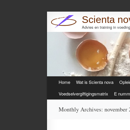
Scienta no
Advies en training in voedi
Skip
Home
Wat is Scienta nova
Oplei
to
content
Voedselvergiftigingsmatrix
E numme
Monthly Archives:
november 