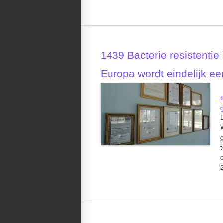
1439 Bacterie resistentie
Europa wordt eindelijk e
D
g
t
e