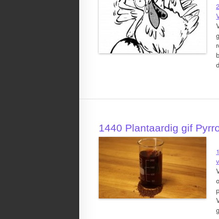
b
1440 Plantaardig gif Pyrro
v
V
o
p
g