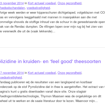
23 november 2014
in
Kort actueel voedsel
,
Onze gezondheid
,
Voedselschandalen
,
voedselveiligheid
.
Vorige week werden er weer kippenschuren dichtgetaped, volgeblazen met CO
gas en vervolgens leeggehaald met mannen in maanpakken aan die met
rommelige shovels de stoffige inhoud van de schuur in de gereedstaande open
ak van de Rendac dumpten. De rillingen lopen over mijn rug bij het zien van
de verenwolk die uit de (vaak lekkende)…
lizidine in kruiden- en ‘feel good’ theesoorten
17 november 2014
in
Kort actueel voedsel
,
Onze gezondheid
,
oedselveiligheid
.
andaag publiceren wij de resultaten van een langlopend en kostbaar
nderzoek op de stof Pyrrolizidine dat in thee is aangetroffen. Het extract van 
agina’s kunt u gratis downloaden vanaf deze site. Onze stagiair
Voedingsmiddelentechnologie, Thymon Maarsen was de ongelukkige om dit
eheel uit te werken en de saaie literatuur door te lezen. Waarvoor mijn…