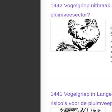
1442 Vogelgriep uitbraak
pluimveesector?
e
m
1441 Vogelgriep in Lang
risico’s voor de pluimvee