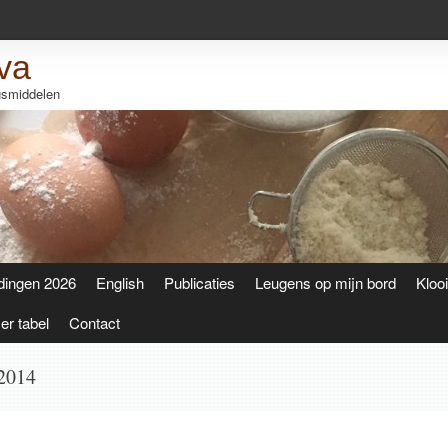
va
ngsmiddelen
dingen 2026
English
Publicaties
Leugens op mijn bord
Kloo
r tabel
Contact
2014