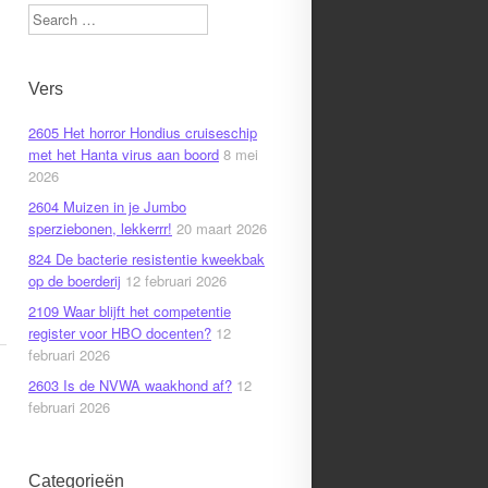
Search
Vers
2605 Het horror Hondius cruiseschip
met het Hanta virus aan boord
8 mei
2026
2604 Muizen in je Jumbo
sperziebonen, lekkerrr!
20 maart 2026
824 De bacterie resistentie kweekbak
op de boerderij
12 februari 2026
2109 Waar blijft het competentie
register voor HBO docenten?
12
februari 2026
2603 Is de NVWA waakhond af?
12
februari 2026
Categorieën