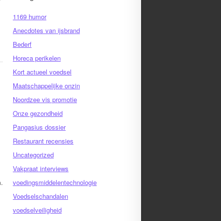
1169 humor
Anecdotes van ijsbrand
Bederf
Horeca perikelen
Kort actueel voedsel
Maatschappelijke onzin
Noordzee vis promotie
Onze gezondheid
Pangasius dossier
Restaurant recensies
Uncategorized
Vakpraat interviews
m.
voedingsmiddelentechnologie
Voedselschandalen
voedselveiligheid