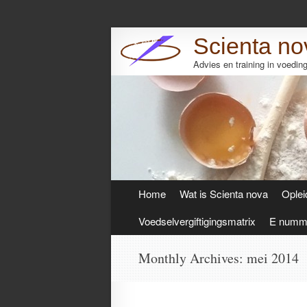
Scienta no
Advies en training in voedi
Skip
Home
Wat is Scienta nova
Oplei
to
content
Voedselvergiftigingsmatrix
E numme
Monthly Archives:
mei 2014