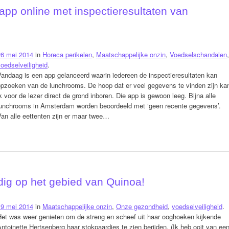
p online met inspectieresultaten van
26 mei 2014
in
Horeca perikelen
,
Maatschappelijke onzin
,
Voedselschandalen
,
oedselveiligheid
.
andaag is een app gelanceerd waarin iedereen de inspectieresultaten kan
opzoeken van de lunchrooms. De hoop dat er veel gegevens te vinden zijn ka
k voor de lezer direct de grond inboren. Die app is gewoon leeg. Bijna alle
lunchrooms in Amsterdam worden beoordeeld met ‘geen recente gegevens’.
an alle eettenten zijn er maar twee…
ig op het gebied van Quinoa!
19 mei 2014
in
Maatschappelijke onzin
,
Onze gezondheid
,
voedselveiligheid
.
Het was weer genieten om de streng en scheef uit haar ooghoeken kijkende
ntoinette Hertsenberg haar stokpaardjes te zien berijden. (Ik heb ooit van ee