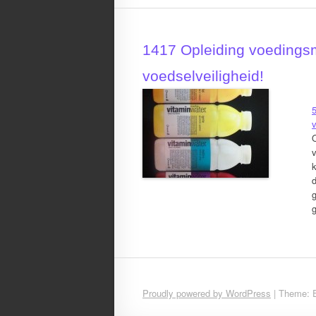
1417 Opleiding voedingsm
voedselveiligheid!
v
d
g
g
Proudly powered by WordPress
|
Theme: 