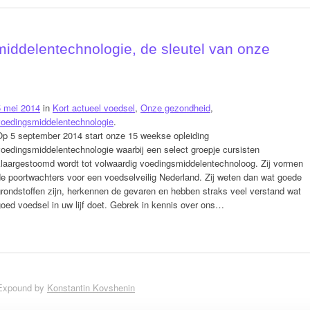
iddelentechnologie, de sleutel van onze
5 mei 2014
in
Kort actueel voedsel
,
Onze gezondheid
,
voedingsmiddelentechnologie
.
Op 5 september 2014 start onze 15 weekse opleiding
oedingsmiddelentechnologie waarbij een select groepje cursisten
klaargestoomd wordt tot volwaardig voedingsmiddelentechnoloog. Zij vormen
e poortwachters voor een voedselveilig Nederland. Zij weten dan wat goede
rondstoffen zijn, herkennen de gevaren en hebben straks veel verstand wat
oed voedsel in uw lijf doet. Gebrek in kennis over ons…
Expound by
Konstantin Kovshenin