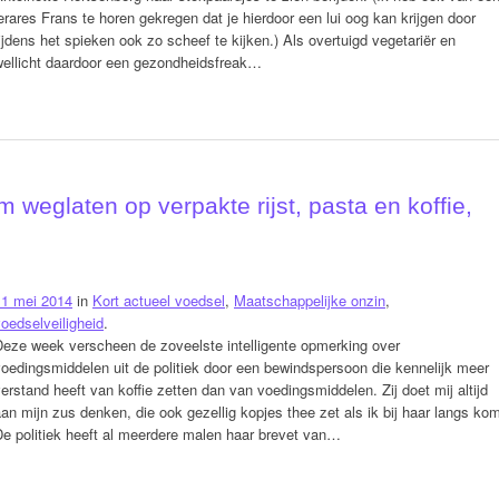
erares Frans te horen gekregen dat je hierdoor een lui oog kan krijgen door
ijdens het spieken ook zo scheef te kijken.) Als overtuigd vegetariër en
wellicht daardoor een gezondheidsfreak…
weglaten op verpakte rijst, pasta en koffie,
11 mei 2014
in
Kort actueel voedsel
,
Maatschappelijke onzin
,
oedselveiligheid
.
Deze week verscheen de zoveelste intelligente opmerking over
oedingsmiddelen uit de politiek door een bewindspersoon die kennelijk meer
erstand heeft van koffie zetten dan van voedingsmiddelen. Zij doet mij altijd
an mijn zus denken, die ook gezellig kopjes thee zet als ik bij haar langs ko
e politiek heeft al meerdere malen haar brevet van…