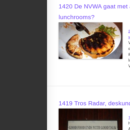
1420 De NVWA gaat met ap
lunchrooms?
v
V
i
V
1419 Tros Radar, deskund
A