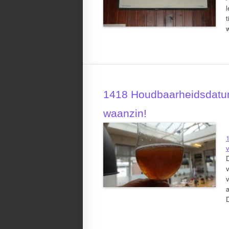
l
t
1418 Houdbaarheidsdatum 
waanzin!
v
v
v
a
D