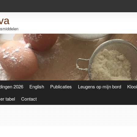
va
ngsmiddelen
dingen 2026
English
Publicaties
Leugens op mijn bord
Kloo
r tabel
Contact