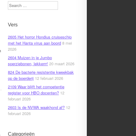
Search
Vers
2605 Het horror Hondius cruiseschip
met het Hanta virus aan boord
8 mei
2026
n
2604 Muizen in je Jumbo
sperziebonen, lekkerrr!
20 maart 2026
824 De bacterie resistentie kweekbak
op de boerderij
12 februari 2026
2109 Waar blijft het competentie
register voor HBO docenten?
12
februari 2026
2603 Is de NVWA waakhond af?
12
februari 2026
Categorieën
n