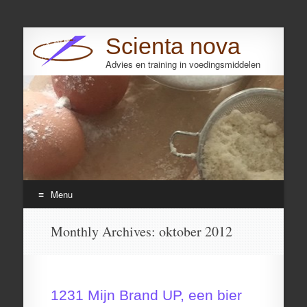
Scienta nova
Advies en training in voedingsmiddelen
Search
Menu
Skip
Monthly Archives:
oktober 2012
to
content
1231 Mijn Brand UP, een bier