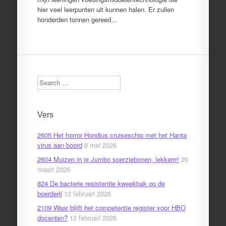
hier veel leerpunten uit kunnen halen. Er zullen
honderden tonnen gereed…
Search
Vers
2605 Het horror Hondius cruiseschip met het Hanta
virus aan boord
8 mei 2026
2604 Muizen in je Jumbo sperziebonen, lekkerrr!
20
maart 2026
824 De bacterie resistentie kweekbak op de
boerderij
12 februari 2026
2109 Waar blijft het competentie register voor HBO
docenten?
12 februari 2026