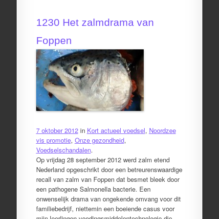
1230 Het zalmdrama van
Foppen
7 oktober 2012
in
Kort actueel voedsel
,
Noordzee
vis promotie
,
Onze gezondheid
,
Voedselschandalen
.
Op vrijdag 28 september 2012 werd zalm etend
Nederland opgeschrikt door een betreurenswaardige
recall van zalm van Foppen dat besmet bleek door
een pathogene Salmonella bacterie. Een
onwenselijk drama van ongekende omvang voor dit
familiebedrijf, niettemin een boeiende casus voor
mijn leerlingen voedingsmiddelentechnologie die