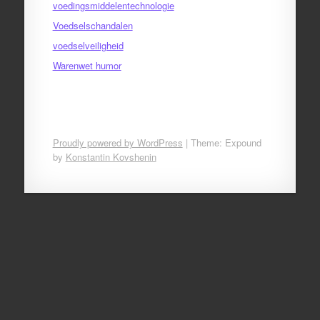
voedingsmiddelentechnologie
Voedselschandalen
voedselveiligheid
Warenwet humor
Proudly powered by WordPress
|
Theme: Expound
by
Konstantin Kovshenin