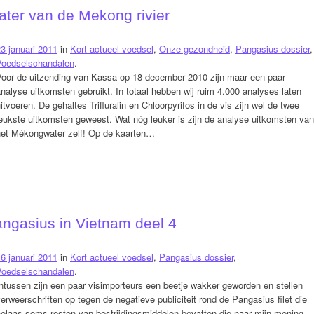
ater van de Mekong rivier
3 januari 2011
in
Kort actueel voedsel
,
Onze gezondheid
,
Pangasius dossier
,
Voedselschandalen
.
Voor de uitzending van Kassa op 18 december 2010 zijn maar een paar
nalyse uitkomsten gebruikt. In totaal hebben wij ruim 4.000 analyses laten
itvoeren. De gehaltes Trifluralin en Chloorpyrifos in de vis zijn wel de twee
eukste uitkomsten geweest. Wat nóg leuker is zijn de analyse uitkomsten van
het Mékongwater zelf! Op de kaarten…
gasius in Vietnam deel 4
6 januari 2011
in
Kort actueel voedsel
,
Pangasius dossier
,
Voedselschandalen
.
ntussen zijn een paar visimporteurs een beetje wakker geworden en stellen
erweerschriften op tegen de negatieve publiciteit rond de Pangasius filet die
helaas soms resten van bestrijdingsmiddelen bevatten die naar mijn mening