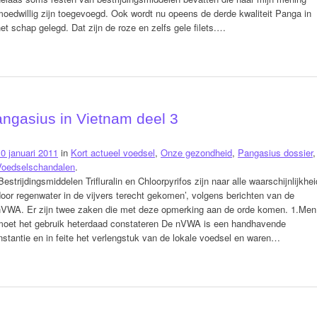
oedwillig zijn toegevoegd. Ook wordt nu opeens de derde kwaliteit Panga in
et schap gelegd. Dat zijn de roze en zelfs gele filets.…
gasius in Vietnam deel 3
0 januari 2011
in
Kort actueel voedsel
,
Onze gezondheid
,
Pangasius dossier
,
Voedselschandalen
.
Bestrijdingsmiddelen Trifluralin en Chloorpyrifos zijn naar alle waarschijnlijkhei
oor regenwater in de vijvers terecht gekomen’, volgens berichten van de
nVWA. Er zijn twee zaken die met deze opmerking aan de orde komen. 1.Men
moet het gebruik heterdaad constateren De nVWA is een handhavende
nstantie en in feite het verlengstuk van de lokale voedsel en waren…