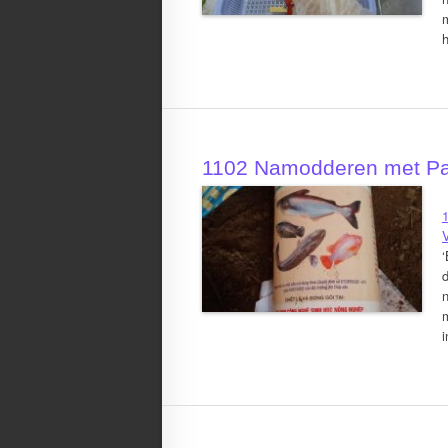
m
h
1102 Namodderen met Pan
1
‘
d
i