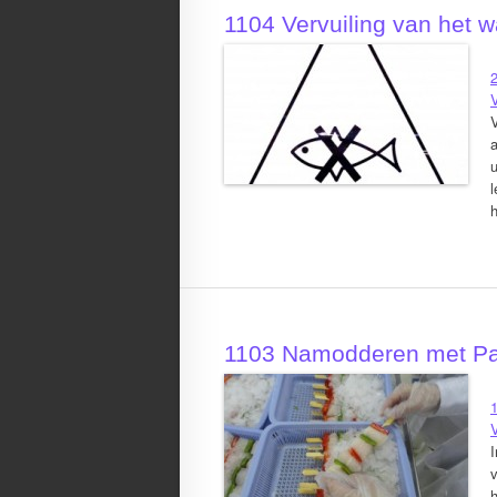
1104 Vervuiling van het w
2
a
u
l
1103 Namodderen met Pan
1
I
v