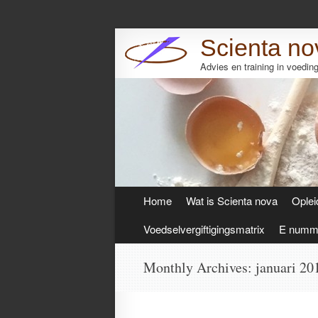
Scienta no
Advies en training in voedi
Skip
Home
Wat is Scienta nova
Oplei
to
content
Voedselvergiftigingsmatrix
E numme
Monthly Archives:
januari 20