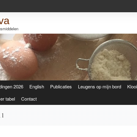
va
ngsmiddelen
dingen 2026
English
Publicaties
Leugens op mijn bord
Kloo
r tabel
Contact
11