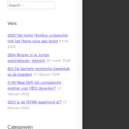
Search
Vers
2605 Het horror Hondius cruiseschip
met het Hanta virus aan boord
8 mei
2026
2604 Muizen in je Jumbo
sperziebonen, lekkerrr!
20 maart 2026
824 De bacterie resistentie kweekbak
op de boerderij
12 februari 2026
2109 Waar blijft het competentie
register voor HBO docenten?
12
februari 2026
2603 Is de NVWA waakhond af?
12
februari 2026
Categorieën