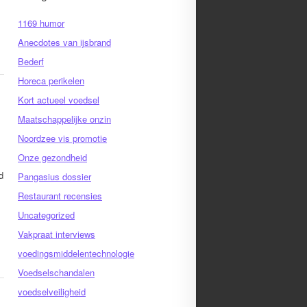
1169 humor
Anecdotes van ijsbrand
Bederf
Horeca perikelen
Kort actueel voedsel
Maatschappelijke onzin
Noordzee vis promotie
Onze gezondheid
d
Pangasius dossier
Restaurant recensies
Uncategorized
Vakpraat interviews
voedingsmiddelentechnologie
Voedselschandalen
voedselveiligheid