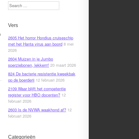
Search
Vers
n
2605 Het horror Hondius cruiseschip
met het Hanta virus aan boord
8 mei
2026
2604 Muizen in je Jumbo
sperziebonen, lekkerrr!
20 maart 2026
824 De bacterie resistentie kweekbak
op de boerderij
12 februari 2026
2109 Waar blijft het competentie
register voor HBO docenten?
12
februari 2026
2603 Is de NVWA waakhond af?
12
februari 2026
Categorieën