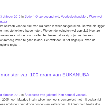
23 oktober 2010
in
Bederf
,
Onze gezondheid
,
Voedselschandalen
,
Warenwet
humor
.
et seizoen voor de pluk van walnoten is weer aangebroken. De winkels ligge
ol met die lekkere harde noten. Worden de walnoten wel geplukt? Nee, ze
oeten eerst uit de boom vallen ten teken dat ze rijp zijn om dan een
chimmelig leven te gaan leiden. Een walnoot, in het dagelijks leven de
Juglans regia,…
ch monster van 100 gram van EUKANUBA
18 oktober 2010
in
Anecdotes van ijsbrand
,
Kort actueel voedsel
.
n 2005 heeft Maurice in zijn wilde jaren eens een project met mij gedaan bij
eze producent van droog honden- en kattenvoer. Hij kreeg zo’n beetje drie