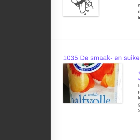
i
1035 De smaak- en suike
I
p
k
g