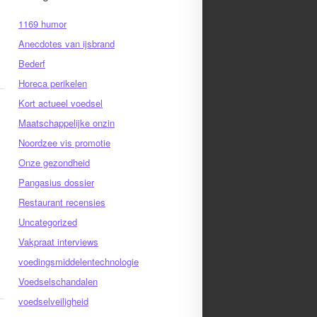
1169 humor
Anecdotes van ijsbrand
Bederf
Horeca perikelen
Kort actueel voedsel
Maatschappelijke onzin
Noordzee vis promotie
Onze gezondheid
Pangasius dossier
Restaurant recensies
Uncategorized
Vakpraat interviews
voedingsmiddelentechnologie
Voedselschandalen
voedselveiligheid