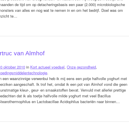
maanden de tijd om op detacheringsbasis een paar (2.000) microbiologische
monsters van alles en nog wat te nemen in en om het bedrijf. Doel was om
nzicht te…
rtruc van Almhof
10 oktober 2010
in
Kort actueel voedsel
,
Onze gezondheid
,
voedingsmiddelentechnologie
.
n een waanzinnige verwenbui heb ik mij eens een potje halfvolle yoghurt met
erziken aangeschaft. Ik trof het, omdat ik een pot van Almhof vond die geen
unstmatige kleur-, geur- en smaakstoffen bevat. Vervuld met allerlei prettige
edachten dat ik als toetje halfvolle milde yoghurt met veel Bacillus
Stearothermophilus en Lactobacillae Acidophilus bacteriën naar binnen…