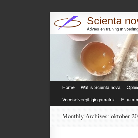
Scienta no
Advies en training in voedi
Skip
Home
Wat is Scienta nova
Oplei
to
content
Voedselvergiftigingsmatrix
E numme
Monthly Archives:
oktober 2