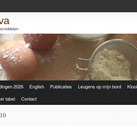
va
ngsmiddelen
dingen 2026
English
Publicaties
Leugens op mijn bord
Kloo
r tabel
Contact
010