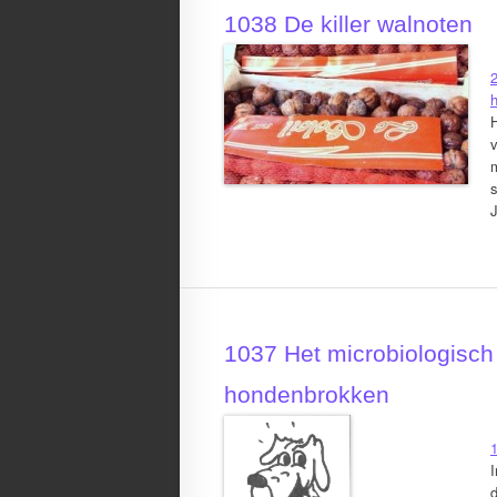
1038 De killer walnoten
H
v
m
s
1037 Het microbiologis
hondenbrokken
I
d