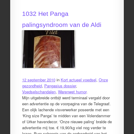
1032 Het Panga
palingsyndroom van de Aldi
12 september 2010
in
Kort actueel voedsel
,
Onze
gezondheid
,
Pangasius dossier
,
Voedselschandalen
,
Warenwet humor
.
Mijn uitgebreide ontbijt werd terminaal vergald door
een advertentie op de voorpagina van de Telegraaf.
Een olijk lachende visverwerker poseerde met een
‘King size Panga’ te midden van een Volendammer
of Urker havendecor. ‘Onze nieuwe paling’ bralde de
advertentie mij toe. € 19,90/kg viel nog verder te
lezen. Pure schennis van de eerbaarheid van het…