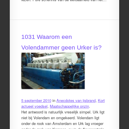
1031 Waarom een
Volendammer geen Urker is?
5 september 2010
in
Anecdotes van ijsbrand
,
Kort
actueel voedsel
,
Maatschappelijke onzin
.
Het antwoord is natuurlijk vreselijk simpel. Urk ligt
niet bij Volendam en omgekeerd. Volendam ligt
onder de rook van Amsterdam en Urk lag vroeger