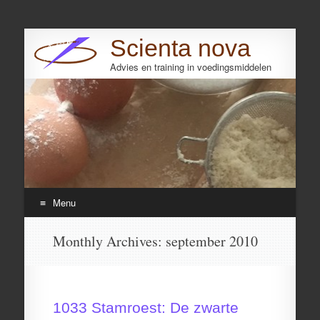
Scienta nova
Advies en training in voedingsmiddelen
Search
Menu
Skip
Monthly Archives:
september 2010
to
content
1033 Stamroest: De zwarte