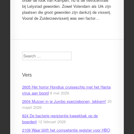
onder de rook van Kampen, nu is de flevocentrale
bij Lelystad geworden. Zowel Volendam als Urk zijn
plaatsen die groot geworden zijn dankzij de visserij.
Vooral de Zuiderzeevisserij was een factor…
Search
Vers
2605 Het horror Hondius cruiseschip met het Hanta
virus aan boord
8 mei 2026
2604 Muizen in je Jumbo sperziebonen, lekkerrr!
20
maart 2026
824 De bacterie resistentie kweekbak op de
boerderij
12 februari 2026
2109 Waar blijft het competentie register voor HBO