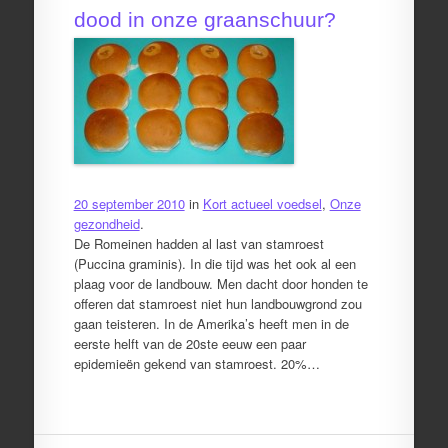
dood in onze graanschuur?
20 september 2010
in
Kort actueel voedsel
,
Onze
gezondheid
.
De Romeinen hadden al last van stamroest
(Puccina graminis). In die tijd was het ook al een
plaag voor de landbouw. Men dacht door honden te
offeren dat stamroest niet hun landbouwgrond zou
gaan teisteren. In de Amerika’s heeft men in de
eerste helft van de 20ste eeuw een paar
epidemieën gekend van stamroest. 20%…