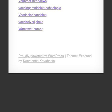
Vakpraat interviews
voedingsmiddelentechnologie
Voedselschandalen
voedselveiligheid
Warenwet humor
Proudly powered by WordPress
|
Theme: Expound
by
Konstantin Kovshenin