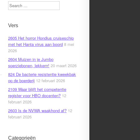
Search
Vers
2605 Het horror Hondius cruiseschip
met het Hanta virus aan boord
8 mei
2026
2604 Muizen in je Jumbo
sperziebonen, lekkerrr!
20 maart 2026
824 De bacterie resistentie kweekbak
op de boerderij
12 februari 2026
2109 Waar blijft het competentie
register voor HBO docenten?
12
februari 2026
2603 Is de NVWA waakhond af?
12
februari 2026
Categorieën