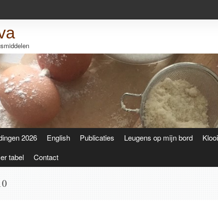
va
ngsmiddelen
dingen 2026
English
Publicaties
Leugens op mijn bord
Kloo
r tabel
Contact
10