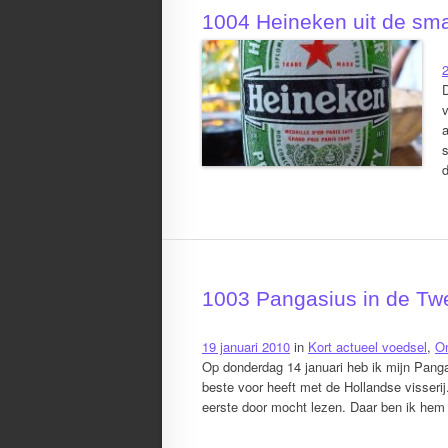
1004 Heineken uit de sm
2
a
s
1003 Pangasius in de T
19 januari 2010
in
Kort actueel voedsel
,
O
Op donderdag 14 januari heb ik mijn Panga
beste voor heeft met de Hollandse visseri
eerste door mocht lezen. Daar ben ik hem