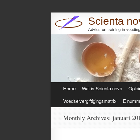
Scienta no
Advies en training in voedi
Skip
Home
Wat is Scienta nova
Oplei
to
content
Voedselvergiftigingsmatrix
E numme
Monthly Archives:
januari 20