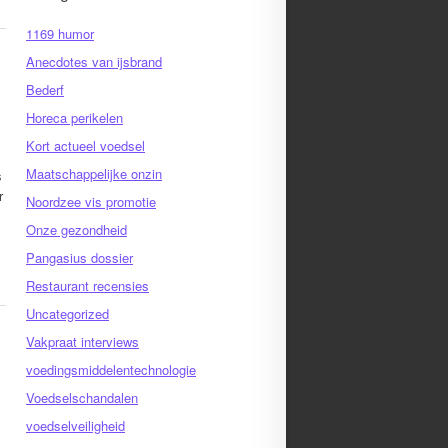
1169 humor
Anecdotes van ijsbrand
Bederf
Horeca perikelen
Kort actueel voedsel
Maatschappelijke onzin
s
r
Noordzee vis promotie
Onze gezondheid
Pangasius dossier
Restaurant recensies
Uncategorized
Vakpraat interviews
voedingsmiddelentechnologie
Voedselschandalen
voedselveiligheid