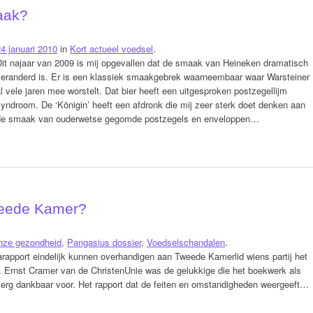
aak?
4 januari 2010
in
Kort actueel voedsel
.
Dit najaar van 2009 is mij opgevallen dat de smaak van Heineken dramatisch
veranderd is. Er is een klassiek smaakgebrek waarneembaar waar Warsteiner
l vele jaren mee worstelt. Dat bier heeft een uitgesproken postzegellijm
yndroom. De ‘Königin’ heeft een afdronk die mij zeer sterk doet denken aan
de smaak van ouderwetse gegomde postzegels en enveloppen…
weede Kamer?
nze gezondheid
,
Pangasius dossier
,
Voedselschandalen
.
rapport eindelijk kunnen overhandigen aan Tweede Kamerlid wiens partij het
j. Ernst Cramer van de ChristenUnie was de gelukkige die het boekwerk als
 erg dankbaar voor. Het rapport dat de feiten en omstandigheden weergeeft…