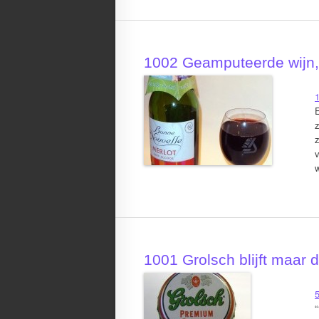
1002 Geamputeerde wijn, 
1
E
z
1001 Grolsch blijft maar 
5
“