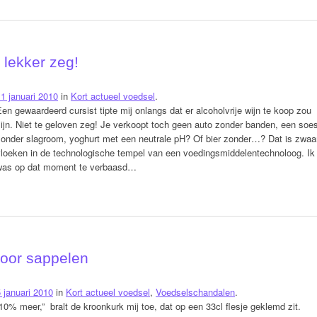
lekker zeg!
1 januari 2010
in
Kort actueel voedsel
.
en gewaardeerd cursist tipte mij onlangs dat er alcoholvrije wijn te koop zou
ijn. Niet te geloven zeg! Je verkoopt toch geen auto zonder banden, een soe
zonder slagroom, yoghurt met een neutrale pH? Of bier zonder…? Dat is zwaa
vloeken in de technologische tempel van een voedingsmiddelentechnoloog. Ik
was op dat moment te verbaasd…
door sappelen
 januari 2010
in
Kort actueel voedsel
,
Voedselschandalen
.
10% meer,” bralt de kroonkurk mij toe, dat op een 33cl flesje geklemd zit.