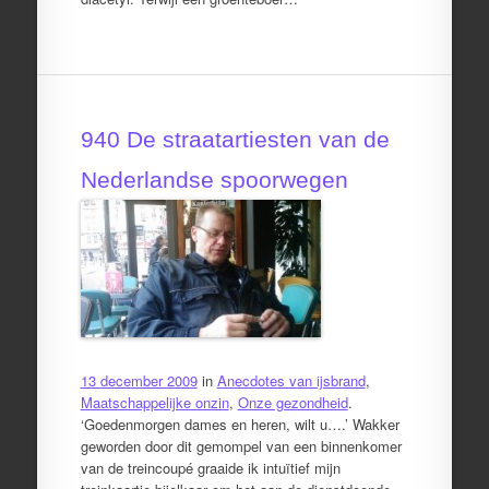
940 De straatartiesten van de
Nederlandse spoorwegen
13 december 2009
in
Anecdotes van ijsbrand
,
Maatschappelijke onzin
,
Onze gezondheid
.
‘Goedenmorgen dames en heren, wilt u….’ Wakker
geworden door dit gemompel van een binnenkomer
van de treincoupé graaide ik intuïtief mijn