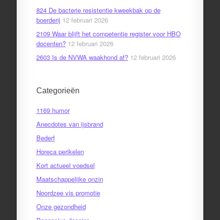
824 De bacterie resistentie kweekbak op de
boerderij
12 februari 2026
2109 Waar blijft het competentie register voor HBO
docenten?
12 februari 2026
2603 Is de NVWA waakhond af?
12 februari 2026
Categorieën
1169 humor
Anecdotes van ijsbrand
Bederf
Horeca perikelen
Kort actueel voedsel
Maatschappelijke onzin
Noordzee vis promotie
Onze gezondheid