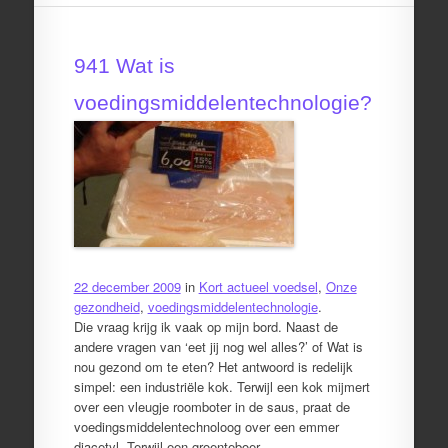
941 Wat is
voedingsmiddelentechnologie?
22 december 2009
in
Kort actueel voedsel
,
Onze
gezondheid
,
voedingsmiddelentechnologie
.
Die vraag krijg ik vaak op mijn bord. Naast de
andere vragen van ‘eet jij nog wel alles?’ of Wat is
nou gezond om te eten? Het antwoord is redelijk
simpel: een industriële kok. Terwijl een kok mijmert
over een vleugje roomboter in de saus, praat de
voedingsmiddelentechnoloog over een emmer
diacetyl. Terwijl een groenteboer…