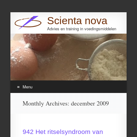
Scienta nova
Advies en training in voedingsmiddelen
Search
Menu
Skip
Monthly Archives:
december 2009
to
content
942 Het ritselsyndroom van