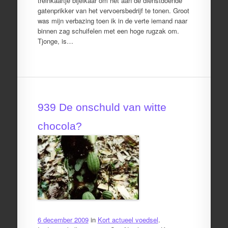
treinkaartje bijelkaar om het aan de dienstdoende
gatenprikker van het vervoersbedrijf te tonen. Groot
was mijn verbazing toen ik in de verte iemand naar
binnen zag schuifelen met een hoge rugzak om.
Tjonge, is…
939 De onschuld van witte
chocola?
6 december 2009
in
Kort actueel voedsel
.