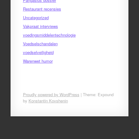
Pangasius dossier
Restaurant recensies
Uncategorized
Vakpraat interviews
voedingsmiddelentechnologie
Voedselschandalen
voedselveiligheid
Warenwet humor
Proudly powered by WordPress
|
Theme: Expound
by
Konstantin Kovshenin