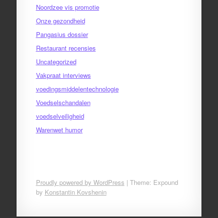
Noordzee vis promotie
Onze gezondheid
Pangasius dossier
Restaurant recensies
Uncategorized
Vakpraat interviews
voedingsmiddelentechnologie
Voedselschandalen
voedselveiligheid
Warenwet humor
Proudly powered by WordPress
|
Theme: Expound
by
Konstantin Kovshenin