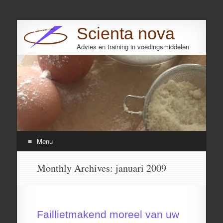
Scienta nova
Advies en training in voedingsmiddelen
Search
Menu
Skip
Monthly Archives:
januari 2009
to
content
Faillietmakend moreel van uw