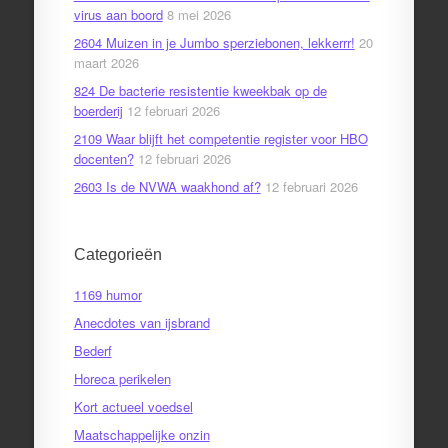
virus aan boord
8 mei 2026
2604 Muizen in je Jumbo sperziebonen, lekkerrr!
20
maart 2026
824 De bacterie resistentie kweekbak op de
boerderij
12 februari 2026
2109 Waar blijft het competentie register voor HBO
docenten?
12 februari 2026
2603 Is de NVWA waakhond af?
12 februari 2026
Categorieën
1169 humor
Anecdotes van ijsbrand
Bederf
Horeca perikelen
Kort actueel voedsel
Maatschappelijke onzin