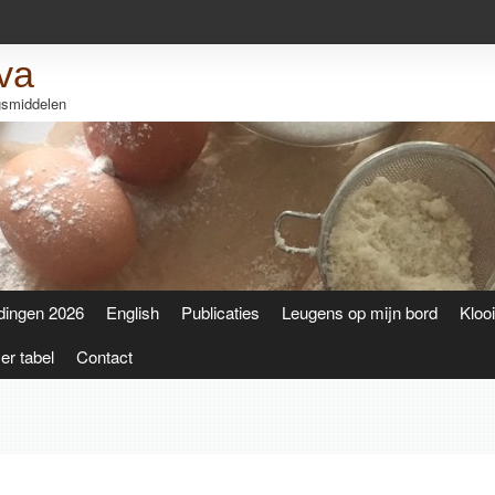
va
ngsmiddelen
dingen 2026
English
Publicaties
Leugens op mijn bord
Kloo
r tabel
Contact