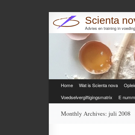
Scienta no
Advies en training in voedi
Skip
Home
Wat is Scienta nova
Oplei
to
content
Voedselvergiftigingsmatrix
E numme
Monthly Archives:
juli 2008