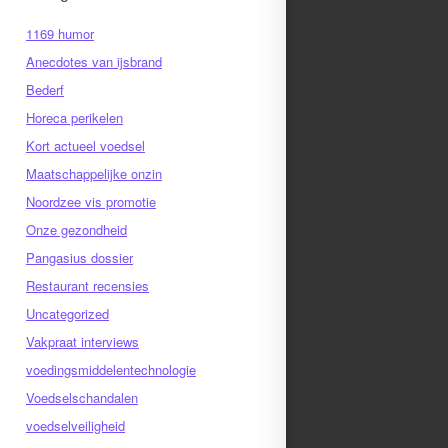
1169 humor
Anecdotes van ijsbrand
Bederf
Horeca perikelen
Kort actueel voedsel
Maatschappelijke onzin
Noordzee vis promotie
Onze gezondheid
Pangasius dossier
Restaurant recensies
Uncategorized
Vakpraat interviews
voedingsmiddelentechnologie
Voedselschandalen
voedselveiligheid