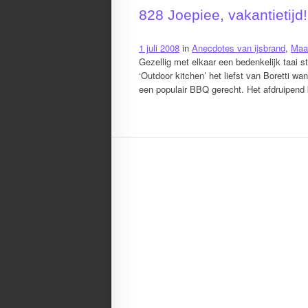
828 Joepiee, vakantietijd!
1 juli 2008
in
Anecdotes van ijsbrand
,
Maat
Gezellig met elkaar een bedenkelijk taai s
‘Outdoor kitchen’ het liefst van Boretti w
een populair BBQ gerecht. Het afdruipend