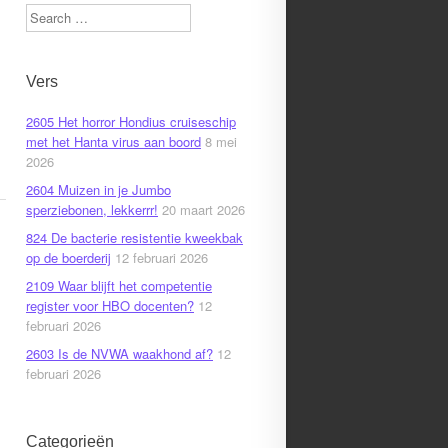
Search
Vers
2605 Het horror Hondius cruiseschip
met het Hanta virus aan boord
8 mei
2026
2604 Muizen in je Jumbo
sperziebonen, lekkerrr!
20 maart 2026
824 De bacterie resistentie kweekbak
op de boerderij
12 februari 2026
2109 Waar blijft het competentie
register voor HBO docenten?
12
februari 2026
2603 Is de NVWA waakhond af?
12
februari 2026
Categorieën