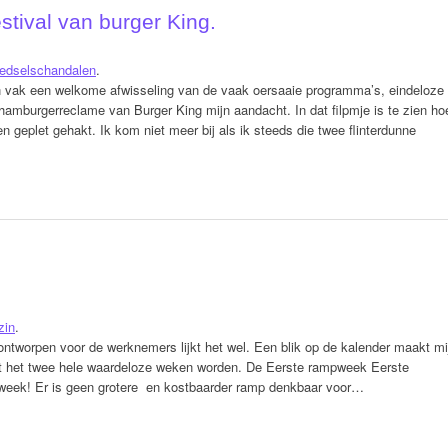
tival van burger King.
edselschandalen
.
n vak een welkome afwisseling van de vaak oersaaie programma’s, eindeloze
hamburgerreclame van Burger King mijn aandacht. In dat filpmje is te zien ho
 geplet gehakt. Ik kom niet meer bij als ik steeds die twee flinterdunne
zin
.
tworpen voor de werknemers lijkt het wel. Een blik op de kalender maakt mi
 dat het twee hele waardeloze weken worden. De Eerste rampweek Eerste
 week! Er is geen grotere en kostbaarder ramp denkbaar voor…