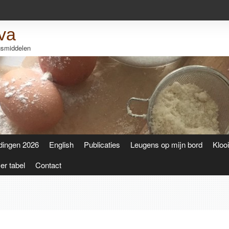
va
ngsmiddelen
dingen 2026
English
Publicaties
Leugens op mijn bord
Kloo
r tabel
Contact