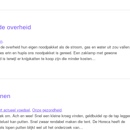
de overheid
in
.
e overheid hun eigen noodpakket als de stroom, gas en water uit zou vallen
tjes erin en hupla ons noodpakket is gereed. Een zaklamp met gewone
 is terwijl er knijpkatten te koop zijn die minder kosten…
anen
rt actueel voedsel
,
Onze gezondheid
.
nek om. Ach en wee! Snel een kleine kroeg vinden, geldbuidel op de tap legge
rtelust kan putten. Snel zwaar rendabel maken die tent. De Horeca heeft de
dels lopen putten blijkt wel uit het onderzoek van…