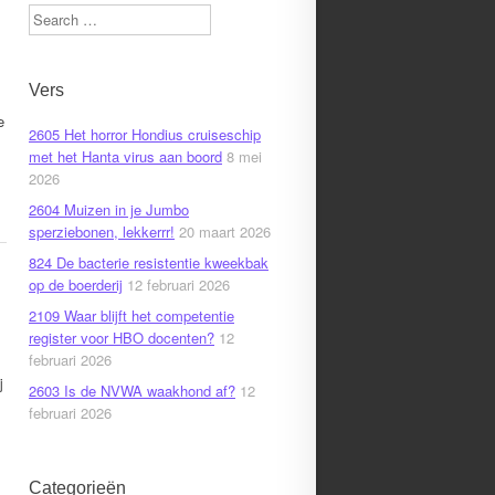
Search
Vers
e
2605 Het horror Hondius cruiseschip
met het Hanta virus aan boord
8 mei
2026
2604 Muizen in je Jumbo
sperziebonen, lekkerrr!
20 maart 2026
824 De bacterie resistentie kweekbak
op de boerderij
12 februari 2026
2109 Waar blijft het competentie
register voor HBO docenten?
12
februari 2026
j
2603 Is de NVWA waakhond af?
12
februari 2026
Categorieën