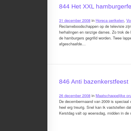
844 Het XXL hamburgerfes
31 december 2008
in
Horeca perikelen
,
Vo
Reclameboodschappen op de televisie zij
herhalingen en ranzige dames. Zo trok de 
de hamburgers gegrilld worden. Twee lappen
afgeschaafde…
846 Anti bazenkerstfeest
26 december 2008
in
Maatschappelijke on
De decembermaand van 2009 is speciaal on
heel erg treurig. Snel kan ik vaststellen
Kerstdag valt op woensdag, midden in de