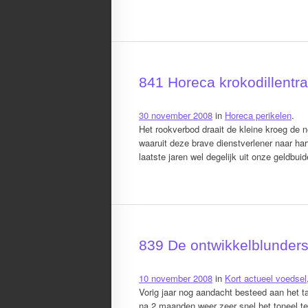
841 Horeca krokodillentr
30 november 2008
in
Horeca perikelen
.
Het rookverbod draait de kleine kroeg de 
waaruit deze brave dienstverlener naar ha
laatste jaren wel degelijk uit onze geldbui
839 De ontwikkelblunder
10 november 2008
in
Kort actueel voedsel
Vorig jaar nog aandacht besteed aan het
na 2 maanden weer zeer snel het toneel te v