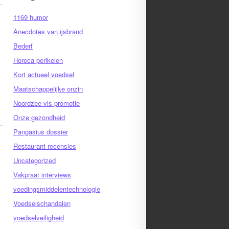
1169 humor
Anecdotes van ijsbrand
Bederf
Horeca perikelen
Kort actueel voedsel
Maatschappelijke onzin
Noordzee vis promotie
Onze gezondheid
Pangasius dossier
Restaurant recensies
Uncategorized
Vakpraat interviews
voedingsmiddelentechnologie
Voedselschandalen
voedselveiligheid