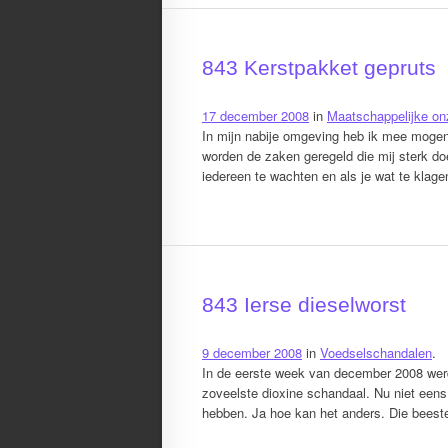
843 Kerstpakket gepruts
17 december 2008
in
Maatschappelijke on
In mijn nabije omgeving heb ik mee moge
worden de zaken geregeld die mij sterk do
iedereen te wachten en als je wat te klag
843 Ierse dieselworst
9 december 2008
in
Voedselschandalen
.
In de eerste week van december 2008 werd
zoveelste dioxine schandaal. Nu niet eens
hebben. Ja hoe kan het anders. Die beest