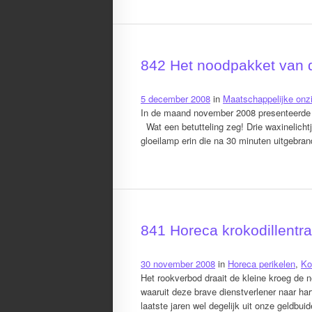
842 Het noodpakket van 
5 december 2008
in
Maatschappelijke onz
In de maand november 2008 presenteerde d
Wat een betutteling zeg! Drie waxinelich
gloeilamp erin die na 30 minuten uitgebrand
841 Horeca krokodillentr
30 november 2008
in
Horeca perikelen
,
Ko
Het rookverbod draait de kleine kroeg de 
waaruit deze brave dienstverlener naar ha
laatste jaren wel degelijk uit onze geldbui