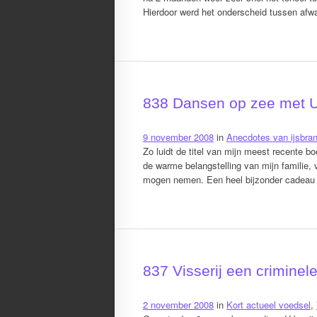
Hierdoor werd het onderscheid tussen afw
838 Dansen op zee met U
9 november 2008
in
Anecdotes van ijsbra
Zo luidt de titel van mijn meest recente 
de warme belangstelling van mijn familie,
mogen nemen. Een heel bijzonder cadeau
837 Visserij een criminele
2 november 2008
in
Kort actueel voedsel
,