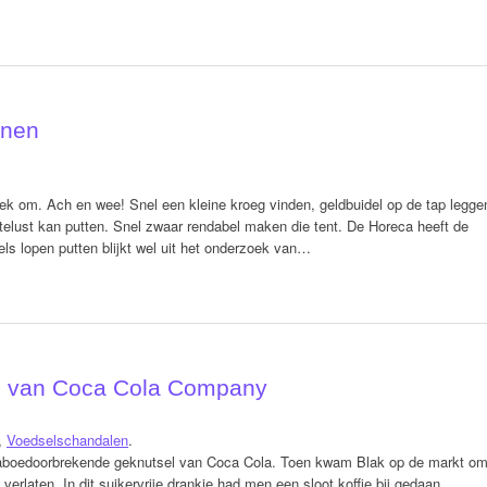
anen
nek om. Ach en wee! Snel een kleine kroeg vinden, geldbuidel op de tap legge
rtelust kan putten. Snel zwaar rendabel maken die tent. De Horeca heeft de
dels lopen putten blijkt wel uit het onderzoek van…
s van Coca Cola Company
,
Voedselschandalen
.
 taboedoorbrekende geknutsel van Coca Cola. Toen kwam Blak op de markt o
erlaten. In dit suikervrije drankje had men een sloot koffie bij gedaan.