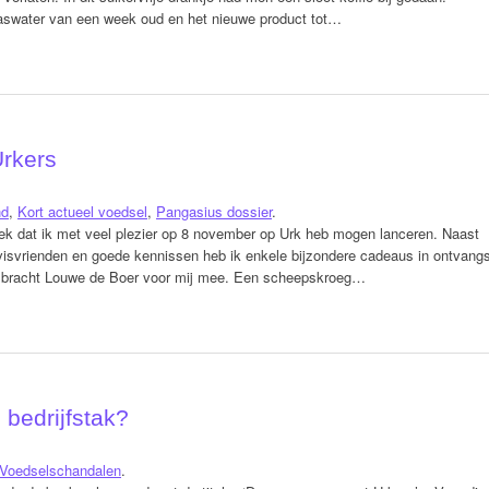
aswater van een week oud en het nieuwe product tot…
rkers
nd
,
Kort actueel voedsel
,
Pangasius dossier
.
boek dat ik met veel plezier op 8 november op Urk heb mogen lanceren. Naast
 visvrienden en goede kennissen heb ik enkele bijzondere cadeaus in ontvang
 bracht Louwe de Boer voor mij mee. Een scheepskroeg…
 bedrijfstak?
Voedselschandalen
.