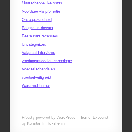
Maatschappelijke onzin
Noordzee vis promotie
Onze gezondheid
Pangasius dossier
Restaurant recensies
Uncategorized
Vakpraat interviews
voedingsmiddelentechnologie
Voedselschandalen
voedselveiligheid
Warenwet humor
Proudly powered by WordPress
|
Theme: Expound
by
Konstantin Kovshenin