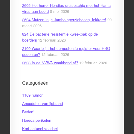
2605 Het horror Hondius cruiseschip met het Hanta
virus aan boord
8 mei 2026
2604 Muizen in je Jumbo sperziebonen, lekkerrr!
20
maart 2026
824 De bacterie resistentie kweekbak op de
boerderij
12 februari 2026
2109 Waar blijft het competentie register voor HBO
docenten?
12 februari 2026
2603 Is de NVWA waakhond af?
12 februari 2026
Categorieën
1169 humor
Anecdotes van ijsbrand
Bederf
Horeca perikelen
Kort actueel voedsel