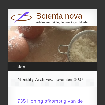
Scienta nova
Advies en training in voedingsmiddelen
Search
Menu
Skip
Monthly Archives:
november 2007
to
content
735 Honing afkomstig van de