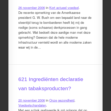
26 november 2006
in
Kort actueel voedsel
.
De recente opmerking van de Amerikaanse
president G. W. Bush om een bepaald land naar de
steentijd terug te bombarderen heeft bij mij de
nodige (soms schaarse) denkprocessen in gang
gebracht. Wat bedoelt deze aardige man met deze
opmerking? Gewoon dat de hele moderne
infrastructuur vernield wordt en alle moderne zaken
waar wij in de…
621 Ingrediënten declaratie
van tabaksproducten?
20 november 2006
in
Onze gezondheid
,
Voedselschandalen
.
Met een schok realiseerde ik mij onlangs dat op