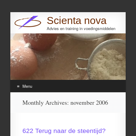
Scienta nova
Advies en training in voedingsmiddelen
Search
Menu
Skip
Monthly Archives:
november 2006
to
content
622 Terug naar de steentijd?