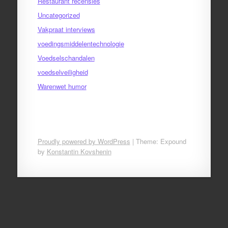
Restaurant recensies
Uncategorized
Vakpraat interviews
voedingsmiddelentechnologie
Voedselschandalen
voedselveiligheid
Warenwet humor
Proudly powered by WordPress
|
Theme: Expound
by
Konstantin Kovshenin