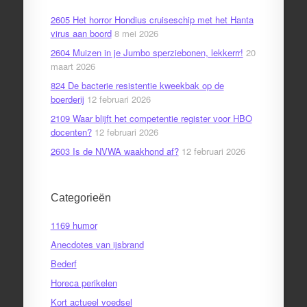
2605 Het horror Hondius cruiseschip met het Hanta
virus aan boord
8 mei 2026
2604 Muizen in je Jumbo sperziebonen, lekkerrr!
20
maart 2026
824 De bacterie resistentie kweekbak op de
boerderij
12 februari 2026
2109 Waar blijft het competentie register voor HBO
docenten?
12 februari 2026
2603 Is de NVWA waakhond af?
12 februari 2026
Categorieën
1169 humor
Anecdotes van ijsbrand
Bederf
Horeca perikelen
Kort actueel voedsel