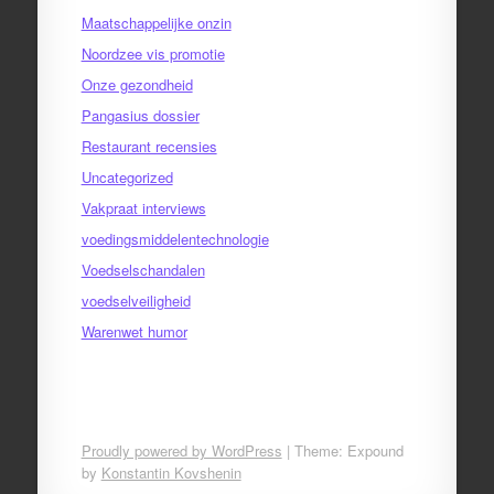
Maatschappelijke onzin
Noordzee vis promotie
Onze gezondheid
Pangasius dossier
Restaurant recensies
Uncategorized
Vakpraat interviews
voedingsmiddelentechnologie
Voedselschandalen
voedselveiligheid
Warenwet humor
Proudly powered by WordPress
|
Theme: Expound
by
Konstantin Kovshenin