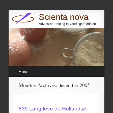
Scienta nova
Advies en training in voedingsmiddelen
Search
Menu
Skip
Monthly Archives:
december 2005
to
content
539 Lang leve de Hollandse