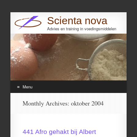
Scienta nova
Advies en training in voedingsmiddelen
Search
Menu
Skip
Monthly Archives:
oktober 2004
to
content
441 Afro gehakt bij Albert