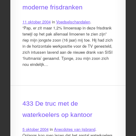
moderne frisdranken
11 oktober 2004
in
Voedselschandalen
.
“Pap, er zit maar 1,2% limoensap in deze frisdrank
terwijl op het pak allemaal limoenen te zien zijn”
riep mijn jongste zoon (16 jaar) mij toe. Hij had zich
in de horizontale werkpositie voor de TV genesteld,
zich intussen lavend aan de nieuwe drank van SISI
‘fruitmania’ genaamd. Tjonge, zou mijn zoon zich
nou eindelijk…
433 De truc met de
waterkoelers op kantoor
5 oktober 2004
in
Anecdotes van ijsbrand
.
Onlangs kon men lezen dat het aantal waterkoelers