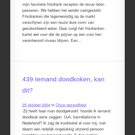
mijn favoriete frisdrank recepten de revue laten
passeren. We hebben het eerder vastgesteld.
Frisdranken die tegenwoordig op de markt
verschijnen zijn een reuze dure vorm van
gesubsidieerd water. Daar zorgt het frisdranken
kartel wel voor dat de prijzen op een voor hen
verantwoord niveau blijven. Een…
439 Iemand doodkoken, kan
dit?
25 oktober 2004
in
Onze gezondheid
.
‘Zij heeft haar man doodgekookt’ hoorde ik iemand
doodleuk eens zeggen. Uuh, kannibalisme in
Nederland? Ik zag de kookketel al voor mij, met
daarin een redelijk ongelukkig uitziend persoon
temidden van het kookvocht. Ik ben andere