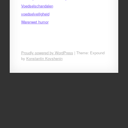
Voedselschandalen
voedselveiligheid
Warenwet humor
Proudly powered by WordPress
|
Theme: Expound
by
Konstantin Kovshenin