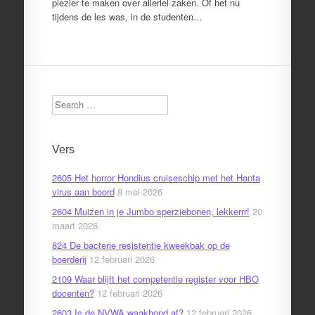
plezier te maken over allerlei zaken. Of het nu
tijdens de les was, in de studenten…
Search
Vers
2605 Het horror Hondius cruiseschip met het Hanta
virus aan boord
8 mei 2026
2604 Muizen in je Jumbo sperziebonen, lekkerrr!
20
maart 2026
824 De bacterie resistentie kweekbak op de
boerderij
12 februari 2026
2109 Waar blijft het competentie register voor HBO
docenten?
12 februari 2026
2603 Is de NVWA waakhond af?
12 februari 2026