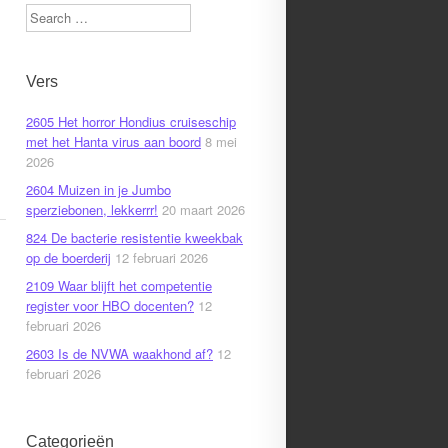
Search
Vers
2605 Het horror Hondius cruiseschip
met het Hanta virus aan boord
8 mei
2026
2604 Muizen in je Jumbo
sperziebonen, lekkerrr!
20 maart 2026
824 De bacterie resistentie kweekbak
op de boerderij
12 februari 2026
2109 Waar blijft het competentie
register voor HBO docenten?
12
februari 2026
2603 Is de NVWA waakhond af?
12
februari 2026
Categorieën