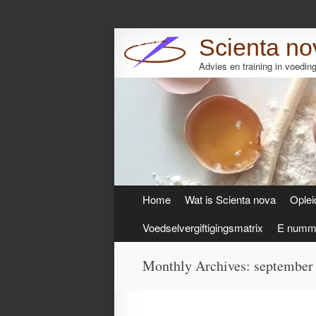
Scienta no
Advies en training in voedi
Skip
Home
Wat is Scienta nova
Oplei
to
content
Voedselvergiftigingsmatrix
E numme
Monthly Archives:
september