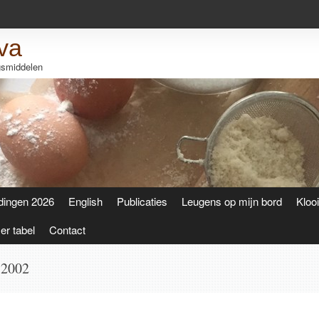
va
ngsmiddelen
dingen 2026
English
Publicaties
Leugens op mijn bord
Kloo
r tabel
Contact
 2002