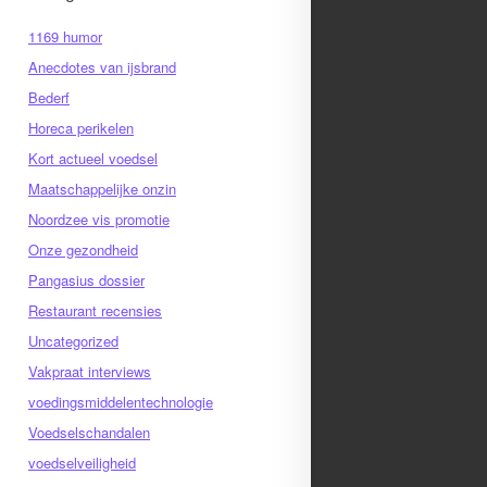
1169 humor
Anecdotes van ijsbrand
Bederf
Horeca perikelen
Kort actueel voedsel
Maatschappelijke onzin
Noordzee vis promotie
Onze gezondheid
Pangasius dossier
Restaurant recensies
Uncategorized
Vakpraat interviews
voedingsmiddelentechnologie
Voedselschandalen
voedselveiligheid