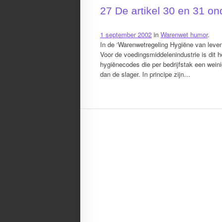
27 De artikel 30 en 31 o
1 september 2002
in
Warenwet humor
.
In de ‘Warenwetregeling Hygiëne van leven
Voor de voedingsmiddelenindustrie is dit h
hygiënecodes die per bedrijfstak een wein
dan de slager. In principe zijn…