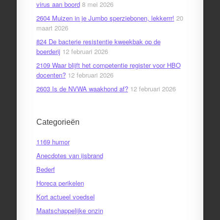
virus aan boord
8 mei 2026
2604 Muizen in je Jumbo sperziebonen, lekkerrr!
20
maart 2026
824 De bacterie resistentie kweekbak op de
boerderij
12 februari 2026
2109 Waar blijft het competentie register voor HBO
docenten?
12 februari 2026
2603 Is de NVWA waakhond af?
12 februari 2026
Categorieën
1169 humor
Anecdotes van ijsbrand
Bederf
Horeca perikelen
Kort actueel voedsel
Maatschappelijke onzin