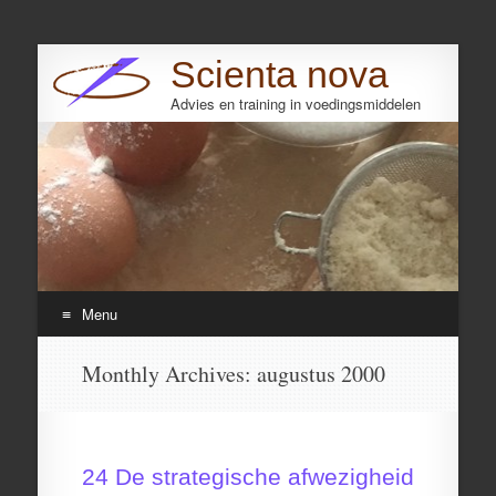
Scienta nova
Advies en training in voedingsmiddelen
Search
Menu
Skip
Monthly Archives:
augustus 2000
to
content
24 De strategische afwezigheid