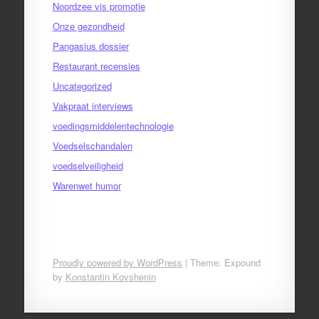
Noordzee vis promotie
Onze gezondheid
Pangasius dossier
Restaurant recensies
Uncategorized
Vakpraat interviews
voedingsmiddelentechnologie
Voedselschandalen
voedselveiligheid
Warenwet humor
Proudly powered by WordPress
|
Theme: Expound
by
Konstantin Kovshenin